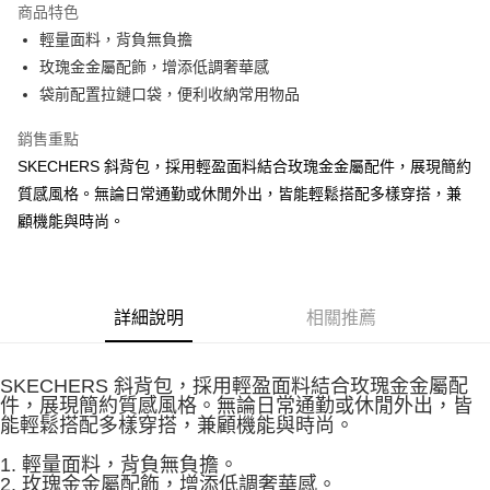
商品特色
相關說明
輕量面料，背負無負擔
【大哥付你分期使用說明】
ATM付款
1.本服務由台灣大哥大提供，台灣大哥大用戶可立即使用無須另外申請。
玫瑰金金屬配飾，增添低調奢華感
2.付款方式選擇「大哥付你分期」，訂單成立後會自動跳轉到大哥付的交易
袋前配置拉鏈口袋，便利收納常用物品
流程，驗證手機門號後，選擇欲分期的期數、繳款截止日，確認付款後即完
運送方式
成交易。
銷售重點
3.實際核准額度、可分期數及費用金額請依後續交易確認頁面所載為準。
宅配
4.訂單成立30分鐘內，如未前往確認交易或遇審核未通過，訂單將自動取
SKECHERS 斜背包，採用輕盈面料結合玫瑰金金屬配件，展現簡約
每筆NT$100，滿NT$2,500(含以上)免運費
消。如遇「轉專審核」未通過狀況，表示未達大哥付你分期系統評分，恕無
質感風格。無論日常通勤或休閒外出，皆能輕鬆搭配多樣穿搭，兼
法說明評估內容。
顧機能與時尚。
【繳款方式說明】
1.分期款項不併入電信帳單，「大哥付你分期」於每月結算日後寄送繳費提
醒簡訊。
2.透過簡訊連結打開帳單後，可選擇「超商條碼／台灣大直營門市／銀行轉
帳／街口支付／iPASS MONEY」等通路繳費。
詳細說明
相關推薦
【注意事項】
1.本服務係由「台灣大哥大股份有限公司」（以下簡稱本公司）所提供，讓
用戶於交易時，得透過本服務購買商品或服務，並由商店將買賣／分期付款
SKECHERS 斜背包，採用輕盈面料結合玫瑰金金屬配
買賣價金債權讓與本公司後，依約使用本公司帳單繳交帳款。
件，展現簡約質感風格。無論日常通勤或休閒外出，皆
2.基於同意付款使用「大哥付你分期」之契約關係目的，商店將以您的個人
能輕鬆搭配多樣穿搭，兼顧機能與時尚。
資料（包含姓名、電話或地址）提供予台灣大哥大進項蒐集、處理及利用，
由本公司與您本人進行分期帳單所需資料之確認、核對及更正。
1. 輕量面料，背負無負擔。
3.完整用戶服務條款，請詳閱以下連結：
https://oppay.tw/userRule
2. 玫瑰金金屬配飾，增添低調奢華感。