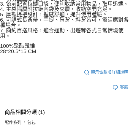
3. 袋前配置拉鏈口袋，便利收納常用物品，取用迅速。
4. 主袋隔層附拉鏈內袋及夾層，收納空間充足。
5. 厚襯提把設計，握感舒適，提升使用體驗。
6. 可調式長背帶，手提、肩背、斜背皆可，靈活應對各
種場合。
7. 簡約百搭風格，適合通勤、出遊等各式日常情境使
用。
100%聚酯纖維
28*20.5*15 CM
顯示電腦版詳細說明
客服
商品相關分類 (1)
配件系列
包包