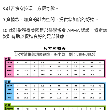
8.鞋舌快穿拉環，方便穿脫。
9.寬楦款，加寬的鞋內空間，提供您加倍的舒適。
10.此鞋款獲得美國足部醫學協會 APMA 認證，肯定該
款鞋有助於促進良好的足部健康。