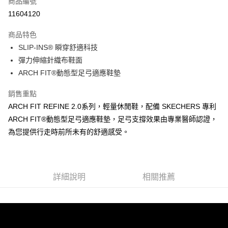
商品編號
LINE Pay
11604120
大哥付你分期
商品特色
相關說明
SLIP-INS® 瞬穿舒適科技
【大哥付你分期使用說明】
ATM付款
1.本服務由台灣大哥大提供，台灣大哥大用戶可立即使用無須另外申請。
彈力伸縮針織布鞋面
2.付款方式選擇「大哥付你分期」，訂單成立後會自動跳轉到大哥付的交易
ARCH FIT®動態型足弓適應鞋墊
流程，驗證手機門號後，選擇欲分期的期數、繳款截止日，確認付款後即完
運送方式
成交易。
銷售重點
3.實際核准額度、可分期數及費用金額請依後續交易確認頁面所載為準。
宅配
4.訂單成立30分鐘內，如未前往確認交易或遇審核未通過，訂單將自動取
ARCH FIT REFINE 2.0系列，輕量休閒鞋，配備 SKECHERS 專利
每筆NT$100，滿NT$2,500(含以上)免運費
消。如遇「轉專審核」未通過狀況，表示未達大哥付你分期系統評分，恕無
ARCH FIT®動態型足弓適應鞋墊，足弓支撐效果由專業醫師認證，
法說明評估內容。
為您提供行走時前所未有的舒適感受。
【繳款方式說明】
1.分期款項不併入電信帳單，「大哥付你分期」於每月結算日後寄送繳費提
醒簡訊。
2.透過簡訊連結打開帳單後，可選擇「超商條碼／台灣大直營門市／銀行轉
帳／街口支付／iPASS MONEY」等通路繳費。
詳細說明
相關推薦
【注意事項】
1.本服務係由「台灣大哥大股份有限公司」（以下簡稱本公司）所提供，讓
用戶於交易時，得透過本服務購買商品或服務，並由商店將買賣／分期付款
買賣價金債權讓與本公司後，依約使用本公司帳單繳交帳款。
2.基於同意付款使用「大哥付你分期」之契約關係目的，商店將以您的個人