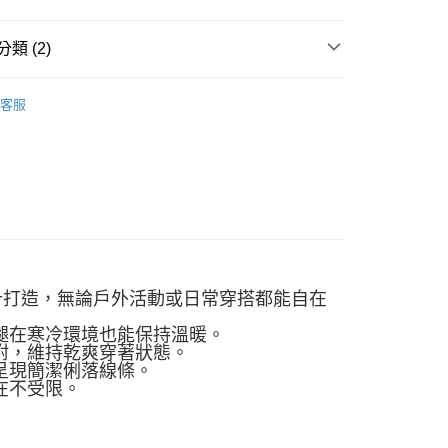
「轉專審核」未通過狀況，表示未達大哥付你分期系統評分，恕
00，滿NT$2,500(含以上)免運費
評估內容。
類 (2)
式說明】
項不併入電信帳單，「大哥付你分期」於每月結算日後寄送繳費提
W ARRIVAL
客服
訊連結打開帳單後，可選擇「超商條碼／台灣大直營門市／銀行轉
男性 | 長褲
付／iPASS MONEY」等通路繳費。
項】
係由「台灣大哥大股份有限公司」（以下簡稱本公司）所提供，讓
易時，得透過本服務購買商品或服務，並由商店將買賣／分期付
金債權讓與本公司後，依約使用本公司帳單繳交帳款。
意付款使用「大哥付你分期」之契約關係目的，商店將以您的個人
含姓名、電話或地址）提供予台灣大哥大進項蒐集、處理及利
公司與您本人進行分期帳單所需資料之確認、核對及更正。
戶服務條款，請詳閱以下連結：
https://oppay.tw/userRule
設計打造，無論戶外活動或日常穿搭都能自在
雙腿在寒冷環境也能保持溫暖。
浸附，維持乾爽穿著狀態。
呈現簡潔俐落線條。
在不受限。