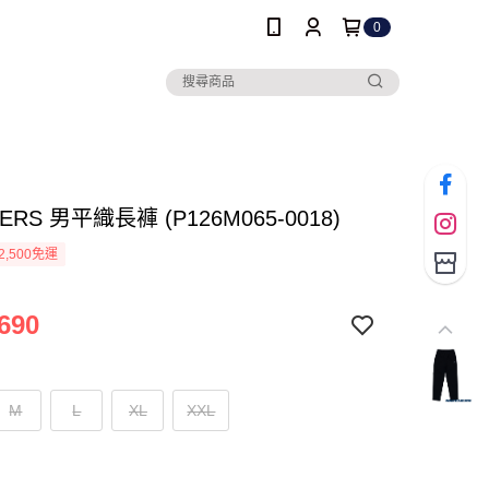
0
ERS 男平織長褲 (P126M065-0018)
2,500免運
690
M
L
XL
XXL