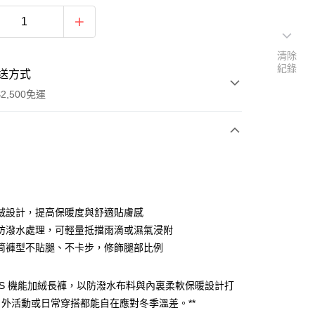
清除
紀錄
送方式
2,500免運
次付款
分期
絨設計，提高保暖度與舒適貼膚感
防潑水處理，可輕量抵擋雨滴或濕氣浸附
你分期使用說明】
筒褲型不貼腿、不卡步，修飾腿部比例
由台灣大哥大提供，台灣大哥大用戶可立即使用無須另外申請。
式選擇「大哥付你分期」，訂單成立後會自動跳轉到大哥付的交易
證手機門號後，選擇欲分期的期數、繳款截止日，確認付款後即
ERS 機能加絨長褲，以防潑水布料與內裏柔軟保暖設計打
。
准額度、可分期數及費用金額請依後續交易確認頁面所載為準。
外活動或日常穿搭都能自在應對冬季溫差。**
立30分鐘內，如未前往確認交易或遇審核未通過，訂單將自動取