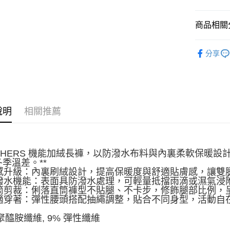
宅配
消。如遇
每筆NT$1
無法說明
商品相關分
【繳款方
1.分期款
服飾新品 NE
醒簡訊。
分享
2.透過簡
服飾系列
帳／街口支
【注意事
1.本服務
用戶於交
說明
相關推薦
款買賣價
2.基於同
資料（包
用，由本
3.完整用
ECHERS 機能加絨長褲，以防潑水布料與內裏柔軟保暖
季溫差。**
 暖感升級：內裏刷絨設計，提高保暖度與舒適貼膚感，讓
 防潑水機能：表面具防潑水處理，可輕量抵擋雨滴或濕氣
 直筒剪裁：俐落直筒褲型不貼腿、不卡步，修飾腿部比例，
 舒適穿著：彈性腰頭搭配抽繩調整，貼合不同身型，活動自
 聚醯胺纖維, 9% 彈性纖維