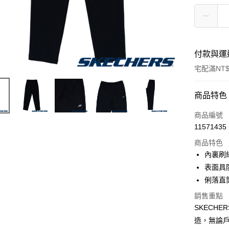
付款與運
宅配滿NT$
付款方式
商品特色
信用卡一
商品編號
11571435
LINE Pay
商品特色
大哥付你
內裏刷
相關說明
表面具
【大哥付
俐落直
ATM付款
1.本服務
2.付款方
銷售重點
流程，驗
SKECH
完成交易
運送方式
3.實際核
造，無論戶
4.訂單成