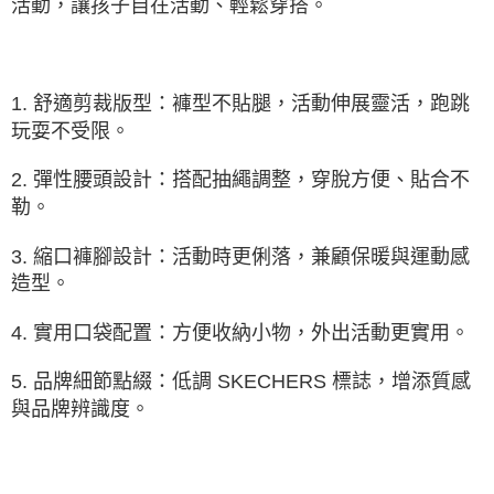
活動，讓孩子自在活動、輕鬆穿搭。
3.完整用戶服務條款，請詳閱以下連結：
https://oppay.tw/userRule
1. 舒適剪裁版型：褲型不貼腿，活動伸展靈活，跑跳
玩耍不受限。
2. 彈性腰頭設計：搭配抽繩調整，穿脫方便、貼合不
勒。
3. 縮口褲腳設計：活動時更俐落，兼顧保暖與運動感
造型。
4. 實用口袋配置：方便收納小物，外出活動更實用。
5. 品牌細節點綴：低調 SKECHERS 標誌，增添質感
與品牌辨識度。