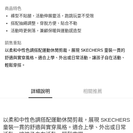
大哥付你分期
商品特色
相關說明
褲型不貼腿，活動伸展靈活，跑跳玩耍不受限
【大哥付你分期使用說明】
ATM付款
1.本服務由台灣大哥大提供，台灣大哥大用戶可立即使用無須另外申請。
搭配抽繩調整，穿脫方便、貼合不勒
2.付款方式選擇「大哥付你分期」，訂單成立後會自動跳轉到大哥付的交易
活動時更俐落，兼顧保暖與運動感造型
流程，驗證手機門號後，選擇欲分期的期數、繳款截止日，確認付款後即完
運送方式
成交易。
銷售重點
3.實際核准額度、可分期數及費用金額請依後續交易確認頁面所載為準。
宅配
4.訂單成立30分鐘內，如未前往確認交易或遇審核未通過，訂單將自動取
以柔和中性色調搭配運動休閒剪裁，展現 SKECHERS 童裝一貫的
每筆NT$100，滿NT$2,500(含以上)免運費
消。如遇「轉專審核」未通過狀況，表示未達大哥付你分期系統評分，恕無
舒適與實穿風格。適合上學、外出或日常活動，讓孩子自在活動、
法說明評估內容。
輕鬆穿搭。
【繳款方式說明】
1.分期款項不併入電信帳單，「大哥付你分期」於每月結算日後寄送繳費提
醒簡訊。
2.透過簡訊連結打開帳單後，可選擇「超商條碼／台灣大直營門市／銀行轉
帳／街口支付／iPASS MONEY」等通路繳費。
詳細說明
相關推薦
【注意事項】
1.本服務係由「台灣大哥大股份有限公司」（以下簡稱本公司）所提供，讓
用戶於交易時，得透過本服務購買商品或服務，並由商店將買賣／分期付款
買賣價金債權讓與本公司後，依約使用本公司帳單繳交帳款。
2.基於同意付款使用「大哥付你分期」之契約關係目的，商店將以您的個人
以柔和中性色調搭配運動休閒剪裁，展現 SKECHERS
資料（包含姓名、電話或地址）提供予台灣大哥大進項蒐集、處理及利用，
童裝一貫的舒適與實穿風格。適合上學、外出或日常
由本公司與您本人進行分期帳單所需資料之確認、核對及更正。