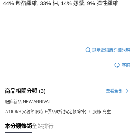
44% 聚酯纖維, 33% 棉, 14% 嫘縈, 9% 彈性纖維
顯示電腦版詳細說明
客服
商品相關分類 (3)
查看全部
服飾新品 NEW ARRIVAL
7/16-8/9 父親節限時正價品9折(指定款除外)
服飾-兒童
本分類熱銷
全站排行