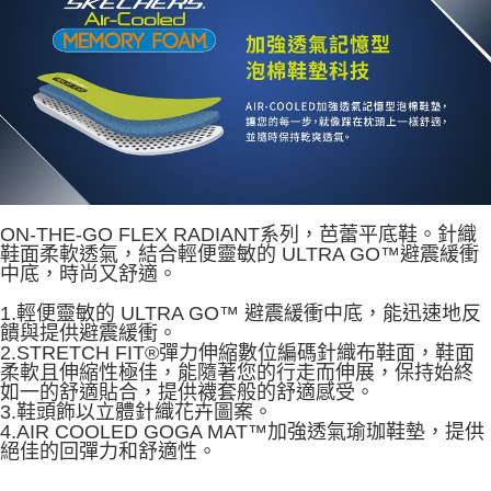
資料（包含姓名、電話或地址）提供予台灣大哥大進項蒐集、處理及利用，
由本公司與您本人進行分期帳單所需資料之確認、核對及更正。
3.完整用戶服務條款，請詳閱以下連結：
https://oppay.tw/userRule
ON-THE-GO FLEX RADIANT系列，芭蕾平底鞋。針織
鞋面柔軟透氣，結合輕便靈敏的 ULTRA GO™避震緩衝
中底，時尚又舒適。
1.輕便靈敏的 ULTRA GO™ 避震緩衝中底，能迅速地反
饋與提供避震緩衝。
2.STRETCH FIT®彈力伸縮數位編碼針織布鞋面，鞋面
柔軟且伸縮性極佳，能隨著您的行走而伸展，保持始終
如一的舒適貼合，提供襪套般的舒適感受。
3.鞋頭飾以立體針織花卉圖案。
4.AIR COOLED GOGA MAT™加強透氣瑜珈鞋墊，提供
絕佳的回彈力和舒適性。