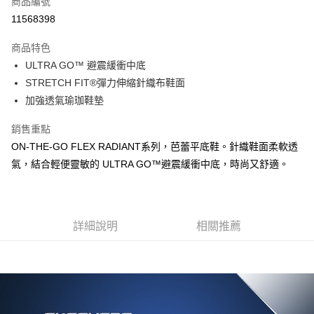
商品編號
LINE Pay
11568398
大哥付你分期
商品特色
相關說明
ULTRA GO™ 避震緩衝中底
【大哥付你分期使用說明】
ATM付款
1.本服務由台灣大哥大提供，台灣大哥大用戶可立即使用無須另外申請。
STRETCH FIT®彈力伸縮針織布鞋面
2.付款方式選擇「大哥付你分期」，訂單成立後會自動跳轉到大哥付的交易
加強透氣瑜珈鞋墊
流程，驗證手機門號後，選擇欲分期的期數、繳款截止日，確認付款後即完
運送方式
成交易。
銷售重點
3.實際核准額度、可分期數及費用金額請依後續交易確認頁面所載為準。
宅配
4.訂單成立30分鐘內，如未前往確認交易或遇審核未通過，訂單將自動取
ON-THE-GO FLEX RADIANT系列，芭蕾平底鞋。針織鞋面柔軟透
每筆NT$100，滿NT$2,500(含以上)免運費
消。如遇「轉專審核」未通過狀況，表示未達大哥付你分期系統評分，恕無
氣，結合輕便靈敏的 ULTRA GO™避震緩衝中底，時尚又舒適。
法說明評估內容。
【繳款方式說明】
1.分期款項不併入電信帳單，「大哥付你分期」於每月結算日後寄送繳費提
醒簡訊。
2.透過簡訊連結打開帳單後，可選擇「超商條碼／台灣大直營門市／銀行轉
詳細說明
相關推薦
帳／街口支付／iPASS MONEY」等通路繳費。
【注意事項】
1.本服務係由「台灣大哥大股份有限公司」（以下簡稱本公司）所提供，讓
用戶於交易時，得透過本服務購買商品或服務，並由商店將買賣／分期付款
買賣價金債權讓與本公司後，依約使用本公司帳單繳交帳款。
2.基於同意付款使用「大哥付你分期」之契約關係目的，商店將以您的個人