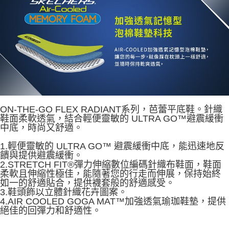
資料（包含姓名、電話或地址）提供予台灣大哥大進項蒐集、處理及利用，
由本公司與您本人進行分期帳單所需資料之確認、核對及更正。
3.完整用戶服務條款，請詳閱以下連結：
https://oppay.tw/userRule
ON-THE-GO FLEX RADIANT系列，芭蕾平底鞋。針織
鞋面柔軟透氣，結合輕便靈敏的 ULTRA GO™避震緩衝
中底，時尚又舒適。
1.輕便靈敏的 ULTRA GO™ 避震緩衝中底，能迅速地反
饋與提供避震緩衝。
2.STRETCH FIT®彈力伸縮數位編碼針織布鞋面，鞋面
柔軟且伸縮性極佳，能隨著您的行走而伸展，保持始終
如一的舒適貼合，提供襪套般的舒適感受。
3.鞋頭飾以立體針織花卉圖案。
4.AIR COOLED GOGA MAT™加強透氣瑜珈鞋墊，提供
絕佳的回彈力和舒適性。