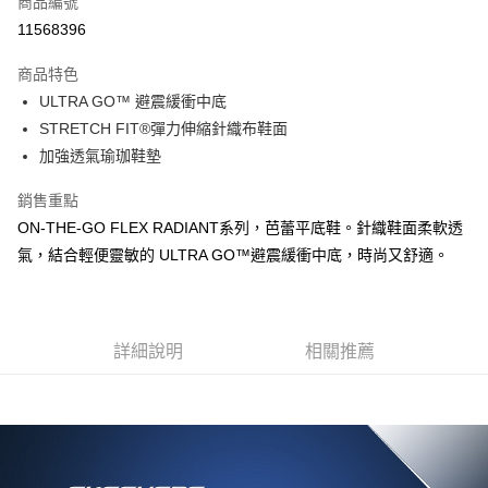
商品編號
LINE Pay
11568396
大哥付你分期
商品特色
相關說明
ULTRA GO™ 避震緩衝中底
【大哥付你分期使用說明】
ATM付款
1.本服務由台灣大哥大提供，台灣大哥大用戶可立即使用無須另外申請。
STRETCH FIT®彈力伸縮針織布鞋面
2.付款方式選擇「大哥付你分期」，訂單成立後會自動跳轉到大哥付的交易
加強透氣瑜珈鞋墊
流程，驗證手機門號後，選擇欲分期的期數、繳款截止日，確認付款後即完
運送方式
成交易。
銷售重點
3.實際核准額度、可分期數及費用金額請依後續交易確認頁面所載為準。
宅配
4.訂單成立30分鐘內，如未前往確認交易或遇審核未通過，訂單將自動取
ON-THE-GO FLEX RADIANT系列，芭蕾平底鞋。針織鞋面柔軟透
每筆NT$100，滿NT$2,500(含以上)免運費
消。如遇「轉專審核」未通過狀況，表示未達大哥付你分期系統評分，恕無
氣，結合輕便靈敏的 ULTRA GO™避震緩衝中底，時尚又舒適。
法說明評估內容。
【繳款方式說明】
1.分期款項不併入電信帳單，「大哥付你分期」於每月結算日後寄送繳費提
醒簡訊。
2.透過簡訊連結打開帳單後，可選擇「超商條碼／台灣大直營門市／銀行轉
詳細說明
相關推薦
帳／街口支付／iPASS MONEY」等通路繳費。
【注意事項】
1.本服務係由「台灣大哥大股份有限公司」（以下簡稱本公司）所提供，讓
用戶於交易時，得透過本服務購買商品或服務，並由商店將買賣／分期付款
買賣價金債權讓與本公司後，依約使用本公司帳單繳交帳款。
2.基於同意付款使用「大哥付你分期」之契約關係目的，商店將以您的個人