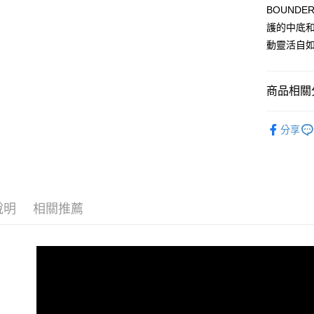
流程，驗
BOUND
完成交易
運送方式
3.實際核
護的中底和S
4.訂單成
宅配
動靈活自
消。如遇
每筆NT$1
無法說明
【繳款方
1.分期款
商品相關分
醒簡訊。
2.透過簡
兒童系列
帳／街口支
分享
7/16-8
【注意事
1.本服務
用戶於交
款買賣價
2.基於同
說明
相關推薦
資料（包
用，由本
3.完整用