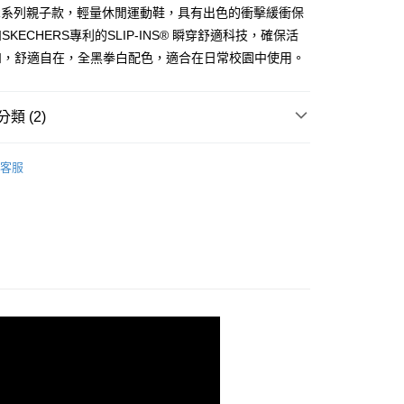
證手機門號後，選擇欲分期的期數、繳款截止日，確認付款後即
ER系列親子款，輕量休閒運動鞋，具有出色的衝擊緩衝保
。
准額度、可分期數及費用金額請依後續交易確認頁面所載為準。
KECHERS專利的SLIP-INS® 瞬穿舒適科技，確保活
立30分鐘內，如未前往確認交易或遇審核未通過，訂單將自動取
如，舒適自在，全黑拳白配色，適合在日常校園中使用。
「轉專審核」未通過狀況，表示未達大哥付你分期系統評分，恕
00，滿NT$2,500(含以上)免運費
評估內容。
式說明】
項不併入電信帳單，「大哥付你分期」於每月結算日後寄送繳費提
類 (2)
訊連結打開帳單後，可選擇「超商條碼／台灣大直營門市／銀行轉
男童系列
付／iPASS MONEY」等通路繳費。
客服
/9 父親節限時正價品9折(指定款除外)
鞋款-兒童
項】
係由「台灣大哥大股份有限公司」（以下簡稱本公司）所提供，讓
易時，得透過本服務購買商品或服務，並由商店將買賣／分期付
金債權讓與本公司後，依約使用本公司帳單繳交帳款。
意付款使用「大哥付你分期」之契約關係目的，商店將以您的個人
含姓名、電話或地址）提供予台灣大哥大進項蒐集、處理及利
公司與您本人進行分期帳單所需資料之確認、核對及更正。
戶服務條款，請詳閱以下連結：
https://oppay.tw/userRule