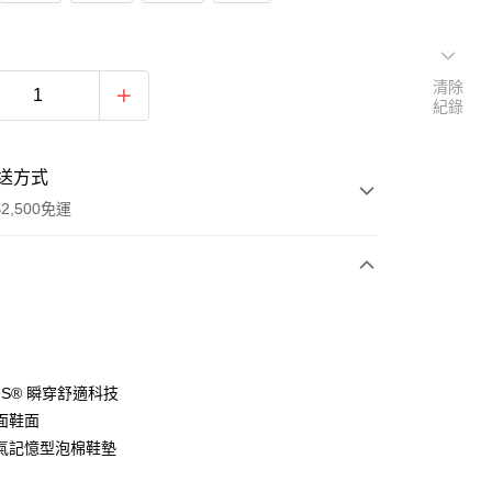
清除
紀錄
送方式
2,500免運
次付款
分期
-INS® 瞬穿舒適科技
面鞋面
你分期使用說明】
氣記憶型泡棉鞋墊
由台灣大哥大提供，台灣大哥大用戶可立即使用無須另外申請。
式選擇「大哥付你分期」，訂單成立後會自動跳轉到大哥付的交易