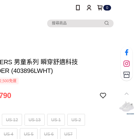
0
HERS 男童系列 瞬穿舒適科技
ER (403896LWHT)
2,500免運
790
US 12
US 13
US 1
US 2
US 4
US 5
US 6
US7