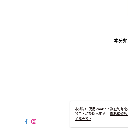
本分類
本網站中使用 cookie，欲查詢有關
設定，請參閱本網站「
隱私權條款
使用 cookie。
了解更多 >