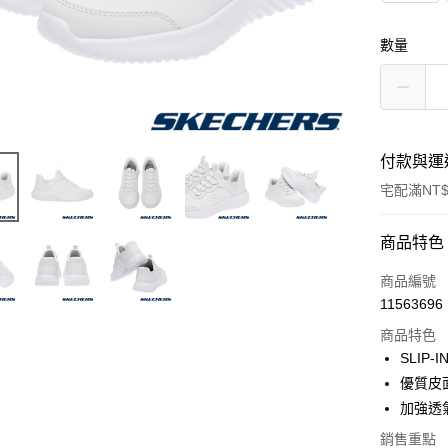
數量
付款與運
宅配滿NT$
付款方式
商品特色
信用卡一
商品編號
11563696
LINE Pay
商品特色
大哥付你
SLIP
相關說明
優質皮
【大哥付
加強透
ATM付款
1.本服務
2.付款方
銷售重點