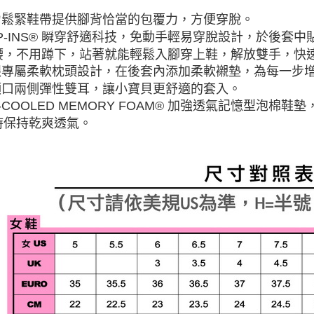
彈力鬆緊鞋帶提供腳背恰當的包覆力，方便穿脫。
LIP-INS® 瞬穿舒適科技，免動手輕易穿脫設計，於後
腰，不用蹲下，站著就能輕鬆入腳穿上鞋，解放雙手，快
後跟專屬柔軟枕頭設計，在後套內添加柔軟襯墊，為每一步
鞋領口兩側彈性雙耳，讓小寶貝更舒適的套入。
IR-COOLED MEMORY FOAM® 加強透氣記憶型
時保持乾爽透氣。