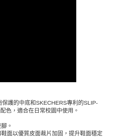
護的中底和SKECHERS專利的SLIP-
白配色，適合在日常校園中使用。
雙腳。
和鞋面以優質皮面裁片加固，提升鞋面穩定