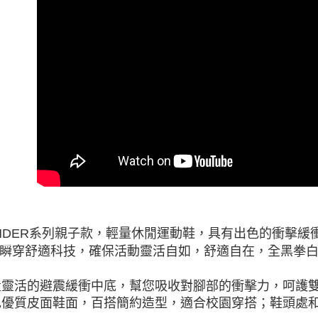
NDER系列親子款，輕量休閒運動鞋，具有出色的衝擊緩衝保
S® 瞬穿舒適科技，確保活動靈活自如，舒適自在，全黑拳
輕量靈活的避震緩衝中底，幫您吸收對腳部的衝擊力，呵護
素色優質皮面鞋面，百搭簡約造型，適合校園穿搭；鞋頭處