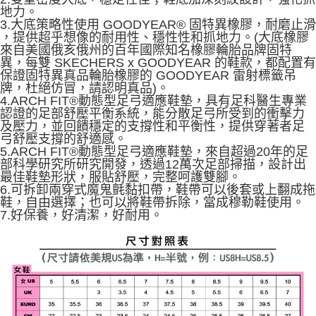
地力。
3.大底策略性使用 GOODYEAR® 固特異橡膠，耐磨止滑
，提供超乎想像的耐用性、穩性性和抓地力。(大底橡膠
來自美國俄亥俄州的百年國際知名橡膠輪胎品牌固特
異，每雙 SKECHERS x GOODYEAR 的鞋款，都配置有
保證固特異真品輪胎橡膠的 GOODYEAR 雷射標籤吊
牌，杜絕仿冒，請認明真品)。
4.ARCH FIT®動態型足弓適應鞋墊，具有足科醫生專業
認證的足部舒壓平衡系統，能分散足弓所受到的衝擊力
及壓力，並回饋穩定的支撐性和平衡性，提供穿著者足
弓舒壓支撐的舒適感。
5.ARCH FIT®動態型足弓適應鞋墊，來自超過20年的足
部科學研究所研究開發，透過12萬次足部掃描，設計出
最佳鞋墊形狀，服貼舒壓，完整呵護雙腳。
6.可拆卸兩穿式魔鬼氈黏扣帶，鞋帶可以後套或上翻成拖
鞋，自由選擇；也可以將鞋帶拆除，當成穆勒鞋使用。
7.好保養，好清潔，好耐用。