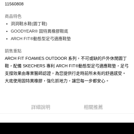
LINE Pay
11560808
大哥付你分期
商品特色
相關說明
洞洞鞋水鞋(園丁鞋)
【大哥付你分期使用說明】
ATM付款
1.本服務由台灣大哥大提供，台灣大哥大用戶可立即使用無須另外申請。
GOODYEAR® 固特異橡膠鞋底
2.付款方式選擇「大哥付你分期」，訂單成立後會自動跳轉到大哥付的交易
ARCH FIT®動態型足弓適應鞋墊
流程，驗證手機門號後，選擇欲分期的期數、繳款截止日，確認付款後即完
運送方式
成交易。
銷售重點
3.實際核准額度、可分期數及費用金額請依後續交易確認頁面所載為準。
宅配
4.訂單成立30分鐘內，如未前往確認交易或遇審核未通過，訂單將自動取
ARCH FIT FOAMIES OUTDOOR 系列，不可或缺的戶外休閒園丁
每筆NT$100，滿NT$2,500(含以上)免運費
消。如遇「轉專審核」未通過狀況，表示未達大哥付你分期系統評分，恕無
鞋，配備 SKECHERS 專利 ARCH FIT®動態型足弓適應鞋墊，足弓
法說明評估內容。
支撐效果由專業醫師認證，為您提供行走時前所未有的舒適感受。
【繳款方式說明】
1.分期款項不併入電信帳單，「大哥付你分期」於每月結算日後寄送繳費提
大底使用固特異橡膠，強化抓地力，讓您每一步都安心。
醒簡訊。
2.透過簡訊連結打開帳單後，可選擇「超商條碼／台灣大直營門市／銀行轉
帳／街口支付／iPASS MONEY」等通路繳費。
【注意事項】
詳細說明
相關推薦
1.本服務係由「台灣大哥大股份有限公司」（以下簡稱本公司）所提供，讓
用戶於交易時，得透過本服務購買商品或服務，並由商店將買賣／分期付款
買賣價金債權讓與本公司後，依約使用本公司帳單繳交帳款。
2.基於同意付款使用「大哥付你分期」之契約關係目的，商店將以您的個人
資料（包含姓名、電話或地址）提供予台灣大哥大進項蒐集、處理及利用，