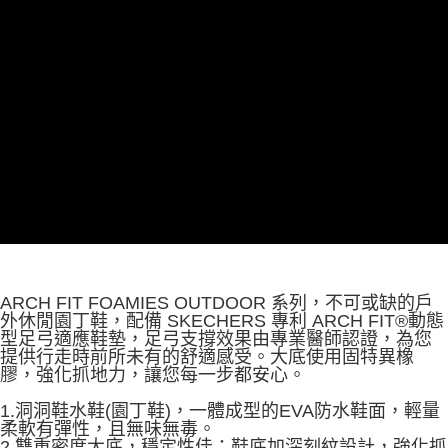
由本公司與您本人進行分期帳單所需資料之確認、核對及更正。
3.完整用戶服務條款，請詳閱以下連結：
https://oppay.tw/userRule
ARCH FIT FOAMIES OUTDOOR 系列，不可或缺的戶
外休閒園丁鞋，配備 SKECHERS 專利 ARCH FIT®動態
型足弓適應鞋墊，足弓支撐效果由專業醫師認證，為您
提供行走時前所未有的舒適感受。大底使用固特異橡
膠，強化抓地力，讓您每一步都安心。
1.洞洞鞋水鞋(園丁鞋)，一體成型的EVA防水鞋面，輕量
柔軟有彈性，且無味無毒。
2.雙重密度大底，穩定性佳；鞋底加深刻紋設計，強化抓