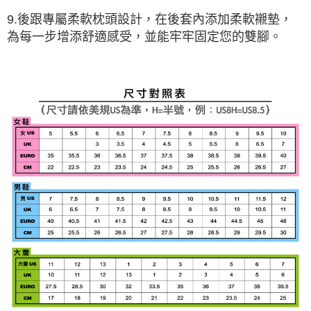
9.後跟專屬柔軟枕頭設計，在後套內添加柔軟襯墊，
為每一步增添舒適感受，並能牢牢固定您的雙腳。