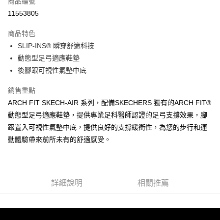
商品編號
LINE Pay
11553805
大哥付你分期
商品特色
相關說明
SLIP-INS® 瞬穿舒適科技
【大哥付你分期使用說明】
ATM付款
1.本服務由台灣大哥大提供，台灣大哥大用戶可立即使用無須另外申請。
動態型足弓適應鞋墊
2.付款方式選擇「大哥付你分期」，訂單成立後會自動跳轉到大哥付的交易
後腳跟可視性氣墊中底
流程，驗證手機門號後，選擇欲分期的期數、繳款截止日，確認付款後即完
運送方式
成交易。
銷售重點
3.實際核准額度、可分期數及費用金額請依後續交易確認頁面所載為準。
宅配
4.訂單成立30分鐘內，如未前往確認交易或遇審核未通過，訂單將自動取
ARCH FIT SKECH-AIR 系列，配備SKECHERS 獨有的ARCH FIT®
每筆NT$100，滿NT$2,500(含以上)免運費
消。如遇「轉專審核」未通過狀況，表示未達大哥付你分期系統評分，恕無
動態型足弓適應鞋墊，提供專業足科醫師認證的足弓支撐效果，腳
法說明評估內容。
跟置入可視性氣墊中底，提供良好的支撐緩衝性，為您的步行和運
【繳款方式說明】
1.分期款項不併入電信帳單，「大哥付你分期」於每月結算日後寄送繳費提
動體驗帶來前所未有的舒適感受。
醒簡訊。
2.透過簡訊連結打開帳單後，可選擇「超商條碼／台灣大直營門市／銀行轉
帳／街口支付／iPASS MONEY」等通路繳費。
【注意事項】
詳細說明
相關推薦
1.本服務係由「台灣大哥大股份有限公司」（以下簡稱本公司）所提供，讓
用戶於交易時，得透過本服務購買商品或服務，並由商店將買賣／分期付款
買賣價金債權讓與本公司後，依約使用本公司帳單繳交帳款。
2.基於同意付款使用「大哥付你分期」之契約關係目的，商店將以您的個人