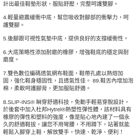
計出最佳鞋墊形狀，服貼舒壓，完整呵護雙腳。
4.輕量避震緩衝中底，幫您吸收對腳部的衝擊力，呵
護雙腳。
5.後腳跟可視性氣墊中底，提供良好的支撐緩衝性。
6.大底策略性添加耐磨的橡膠，增強鞋底的穩定與耐
磨度。
7.雙色數位編碼透氣網布鞋面，鞋帶孔處以熱熔加
固，強化鞋身穩固性，且透氣性佳。 89.鞋舌內增加泡
棉，柔軟呵護腳背，更加服貼舒適。
8.SLIP-INS® 瞬穿舒適科技，免動手輕易穿脫設計，
於後套中加入杜邦Hytrel®熱塑性彈性體，該材料具有
橡膠的彈性和塑料的強度，像是貼心地內建了一個永
久的舒適鞋拔，讓您不用彎腰，不用蹲下，站著就能
輕鬆入腳穿上鞋，解放雙手，快速、乾淨、便利！