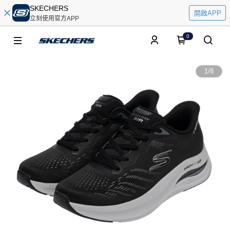
SKECHERS
開啟APP
立刻使用官方APP
0
1
/
8