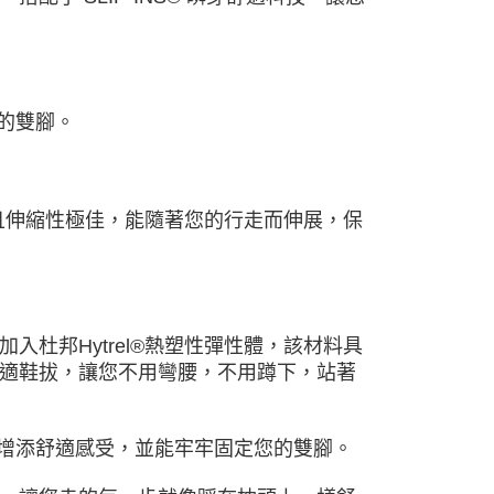
的雙腳。
柔軟且伸縮性極佳，能隨著您的行走而伸展，保
中加入杜邦Hytrel®熱塑性彈性體，該材料具
適鞋拔，讓您不用彎腰，不用蹲下，站著
步增添舒適感受，並能牢牢固定您的雙腳。