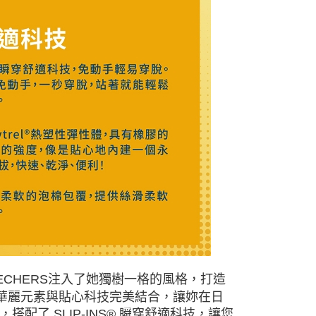
為 SKECHERS注入了她獨樹一格的風格，打造
將華麗元素與貼心科技完美結合，讓妳在日
了 SLIP-INS® 瞬穿舒適科技，讓您