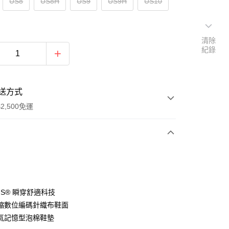
US8
US8H
US9
US9H
US10
清除
紀錄
送方式
2,500免運
次付款
分期
-INS® 瞬穿舒適科技
縮數位編碼針織布鞋面
你分期使用說明】
氣記憶型泡棉鞋墊
由台灣大哥大提供，台灣大哥大用戶可立即使用無須另外申請。