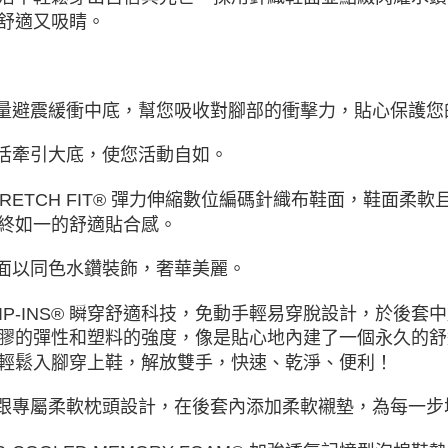
舒適又吸睛。
輕量避震緩衝中底，幫您吸收對腳部的衝擊力，貼心保護您
靈活牽引大底，使您活動自如。
STRETCH FIT® 彈力伸縮數位編碼針織布鞋面，鞋面
終如一的舒適貼合感。
鞋面以同色水鑽裝飾，奢華美麗。
SLIP-INS® 瞬穿舒適科技，免動手輕易穿脫設計，於後套
膠的彈性和塑料的強度，像是貼心地內建了一個永久的舒
輕鬆入腳穿上鞋，解放雙手，快速、乾淨、便利！
後跟專屬柔軟枕頭設計，在後套內添加柔軟襯墊，為每一