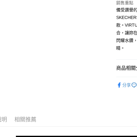
2.付款方
銷售重點
流程，驗
備受讚譽的生
完成交易
運送方式
3.實際核
SKECH
4.訂單成
宅配
款。VIR
消。如遇
合，讓妳
每筆NT$1
無法說明
【繳款方
閃耀水鑽，
1.分期款
睛。
醒簡訊。
2.透過簡
帳／街口支
商品相關分
【注意事
1.本服務
女性 智慧
用戶於交
分享
款買賣價
2.基於同
資料（包
用，由本
3.完整用
說明
相關推薦