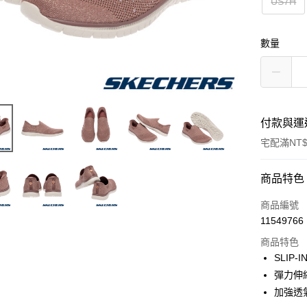
US7H
數量
付款與運
宅配滿NT$
付款方式
商品特色
信用卡一
商品編號
11549766
LINE Pay
商品特色
大哥付你
SLIP
相關說明
彈力伸
【大哥付
加強透
ATM付款
1.本服務