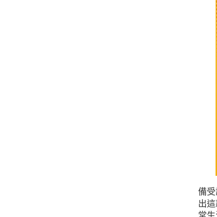
備受
出這
常生