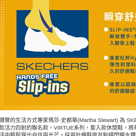
讚譽的生活方式專家瑪莎·史都華(Martha Stewart) 
款活力四射的聯名款。VIRTUE系列，套入款休閒鞋，
活中輕鬆穿出自信與光芒。採用針織鞋面並點綴閃耀水鑽，搭配