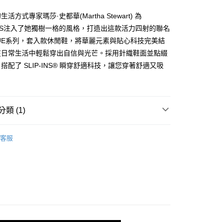
式選擇「大哥付你分期」，訂單成立後會自動跳轉到大哥付的交易
證手機門號後，選擇欲分期的期數、繳款截止日，確認付款後即
活方式專家瑪莎·史都華(Martha Stewart) 為
。
准額度、可分期數及費用金額請依後續交易確認頁面所載為準。
ERS注入了她獨樹一格的風格，打造出這款活力四射的聯名
立30分鐘內，如未前往確認交易或遇審核未通過，訂單將自動取
TUE系列，套入款休閒鞋，將華麗元素與貼心科技完美結
「轉專審核」未通過狀況，表示未達大哥付你分期系統評分，恕
在日常生活中輕鬆穿出自信與光芒。採用針織鞋面並點綴
00，滿NT$2,500(含以上)免運費
評估內容。
式說明】
搭配了 SLIP-INS® 瞬穿舒適科技，讓您穿著舒適又吸
項不併入電信帳單，「大哥付你分期」於每月結算日後寄送繳費提
訊連結打開帳單後，可選擇「超商條碼／台灣大直營門市／銀行轉
付／iPASS MONEY」等通路繳費。
類 (1)
項】
係由「台灣大哥大股份有限公司」（以下簡稱本公司）所提供，讓
生活
休閒系列
易時，得透過本服務購買商品或服務，並由商店將買賣／分期付
客服
金債權讓與本公司後，依約使用本公司帳單繳交帳款。
意付款使用「大哥付你分期」之契約關係目的，商店將以您的個人
含姓名、電話或地址）提供予台灣大哥大進項蒐集、處理及利
公司與您本人進行分期帳單所需資料之確認、核對及更正。
戶服務條款，請詳閱以下連結：
https://oppay.tw/userRule