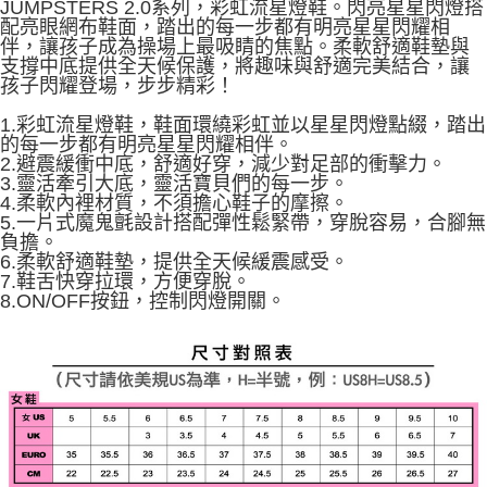
JUMPSTERS 2.0系列，彩虹流星燈鞋。閃亮星星閃燈搭
資料（包含姓名、電話或地址）提供予台灣大哥大進項蒐集、處理及利用，
配亮眼網布鞋面，踏出的每一步都有明亮星星閃耀相
由本公司與您本人進行分期帳單所需資料之確認、核對及更正。
伴，讓孩子成為操場上最吸睛的焦點。柔軟舒適鞋墊與
3.完整用戶服務條款，請詳閱以下連結：
https://oppay.tw/userRule
支撐中底提供全天候保護，將趣味與舒適完美結合，讓
孩子閃耀登場，步步精彩！
1.彩虹流星燈鞋，鞋面環繞彩虹並以星星閃燈點綴，踏出
的每一步都有明亮星星閃耀相伴。
2.避震緩衝中底，舒適好穿，減少對足部的衝擊力。
3.靈活牽引大底，靈活寶貝們的每一步。
4.柔軟內裡材質，不須擔心鞋子的摩擦。
5.一片式魔鬼氈設計搭配彈性鬆緊帶，穿脫容易，合腳無
負擔。
6.柔軟舒適鞋墊，提供全天候緩震感受。
7.鞋舌快穿拉環，方便穿脫。
8.ON/OFF按鈕，控制閃燈開關。