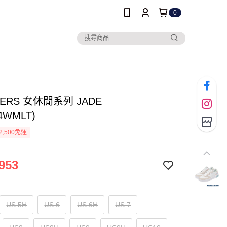
0
HERS 女休閒系列 JADE
24WMLT)
2,500免運
953
US 5H
US 6
US 6H
US 7