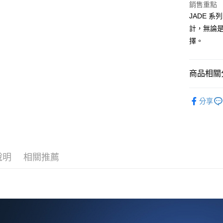
2.付款方
銷售重點
流程，驗
JADE 
完成交易
運送方式
3.實際核
計，無論
4.訂單成
宅配
擇。
消。如遇
每筆NT$1
無法說明
【繳款方
1.分期款
商品相關分
醒簡訊。
2.透過簡
女性 智慧
帳／街口支
分享
【注意事
1.本服務
用戶於交
款買賣價
2.基於同
說明
相關推薦
資料（包
用，由本
3.完整用