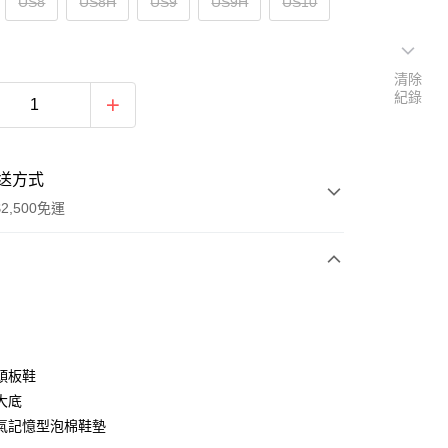
US8
US8H
US9
US9H
US10
清除
紀錄
送方式
2,500免運
次付款
分期
頭板鞋
大底
你分期使用說明】
氣記憶型泡棉鞋墊
由台灣大哥大提供，台灣大哥大用戶可立即使用無須另外申請。