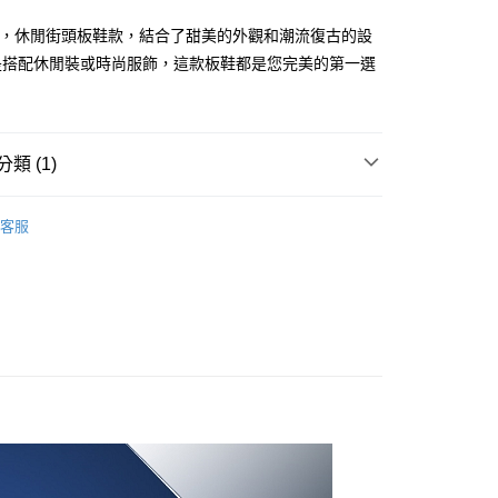
式選擇「大哥付你分期」，訂單成立後會自動跳轉到大哥付的交易
證手機門號後，選擇欲分期的期數、繳款截止日，確認付款後即
系列，休閒街頭板鞋款，結合了甜美的外觀和潮流復古的設
。
准額度、可分期數及費用金額請依後續交易確認頁面所載為準。
是搭配休閒裝或時尚服飾，這款板鞋都是您完美的第一選
立30分鐘內，如未前往確認交易或遇審核未通過，訂單將自動取
「轉專審核」未通過狀況，表示未達大哥付你分期系統評分，恕
00，滿NT$2,500(含以上)免運費
評估內容。
式說明】
項不併入電信帳單，「大哥付你分期」於每月結算日後寄送繳費提
類 (1)
訊連結打開帳單後，可選擇「超商條碼／台灣大直營門市／銀行轉
生活
休閒系列
付／iPASS MONEY」等通路繳費。
客服
項】
係由「台灣大哥大股份有限公司」（以下簡稱本公司）所提供，讓
易時，得透過本服務購買商品或服務，並由商店將買賣／分期付
金債權讓與本公司後，依約使用本公司帳單繳交帳款。
意付款使用「大哥付你分期」之契約關係目的，商店將以您的個人
含姓名、電話或地址）提供予台灣大哥大進項蒐集、處理及利
公司與您本人進行分期帳單所需資料之確認、核對及更正。
戶服務條款，請詳閱以下連結：
https://oppay.tw/userRule