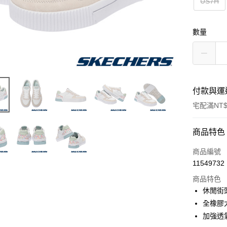
US7H
數量
付款與運
宅配滿NT$
付款方式
商品特色
信用卡一
商品編號
11549732
LINE Pay
商品特色
大哥付你
休閒街
相關說明
全橡膠
【大哥付
加強透
ATM付款
1.本服務