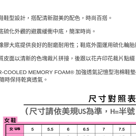
板鞋鞋型設計，搭配清新甜美的配色，時尚百搭。
厚底硫化外觀的避震緩衝中底，簡潔時尚。
全橡膠大底提供良好的耐磨耐用性；鞋底外圍運用硫化輪
優質皮面以清新的色塊裁片拼接，後跟以花卉印花裁片點
AIR-COOLED MEMORY FOAM® 加強透氣記憶型
隨時保持乾爽透氣。