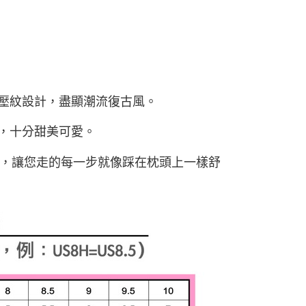
胎壓紋設計，盡顯潮流復古風。
綴，十分甜美可愛。
泡棉鞋墊，讓您走的每一步就像踩在枕頭上一樣舒