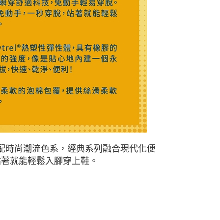
搭配時尚潮流色系，經典系列融合現代化便
，站著就能輕鬆入腳穿上鞋。