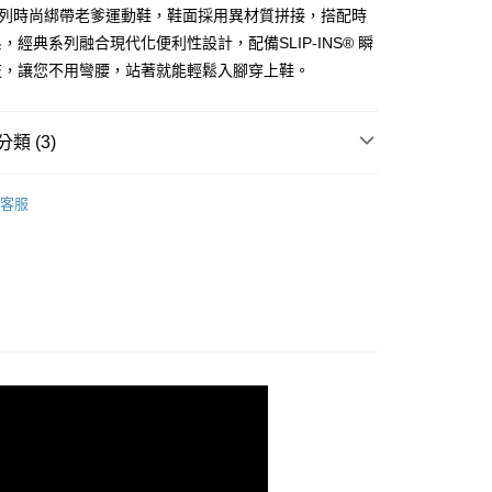
證手機門號後，選擇欲分期的期數、繳款截止日，確認付款後即
ES系列時尚綁帶老爹運動鞋，鞋面採用異材質拼接，搭配時
。
准額度、可分期數及費用金額請依後續交易確認頁面所載為準。
，經典系列融合現代化便利性設計，配備SLIP-INS® 瞬
立30分鐘內，如未前往確認交易或遇審核未通過，訂單將自動取
技，讓您不用彎腰，站著就能輕鬆入腳穿上鞋。
「轉專審核」未通過狀況，表示未達大哥付你分期系統評分，恕
00，滿NT$2,500(含以上)免運費
評估內容。
式說明】
項不併入電信帳單，「大哥付你分期」於每月結算日後寄送繳費提
類 (3)
訊連結打開帳單後，可選擇「超商條碼／台灣大直營門市／銀行轉
生活
休閒系列
付／iPASS MONEY」等通路繳費。
客服
潮】潮流復古老爹鞋
女款
項】
/9 父親節限時正價品9折(指定款除外)
鞋款-女性
係由「台灣大哥大股份有限公司」（以下簡稱本公司）所提供，讓
易時，得透過本服務購買商品或服務，並由商店將買賣／分期付
金債權讓與本公司後，依約使用本公司帳單繳交帳款。
意付款使用「大哥付你分期」之契約關係目的，商店將以您的個人
含姓名、電話或地址）提供予台灣大哥大進項蒐集、處理及利
公司與您本人進行分期帳單所需資料之確認、核對及更正。
戶服務條款，請詳閱以下連結：
https://oppay.tw/userRule