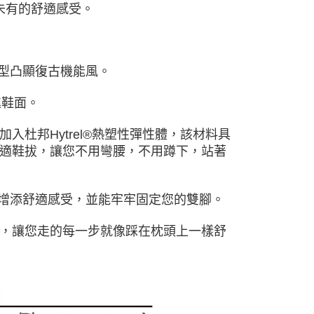
所未有的舒適感受。
鞋型凸顯復古機能風。
藏進鞋面。
中加入杜邦Hytrel®熱塑性彈性體，該材料具
適鞋拔，讓您不用彎腰，不用蹲下，站著
步增添舒適感受，並能牢牢固定您的雙腳。
泡棉鞋墊，讓您走的每一步就像踩在枕頭上一樣舒