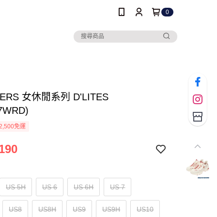
0
ERS 女休閒系列 D'LITES
37WRD)
2,500免運
190
US 5H
US 6
US 6H
US 7
US8
US8H
US9
US9H
US10