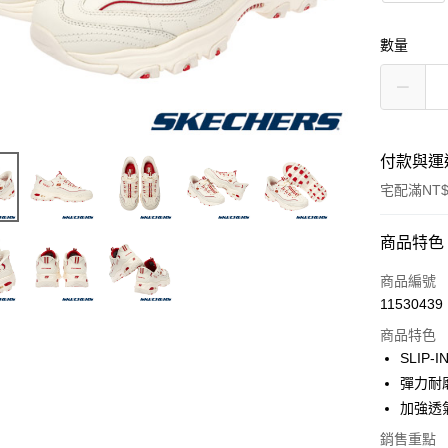
數量
付款與運
宅配滿NT$
付款方式
商品特色
信用卡一
商品編號
11530439
LINE Pay
商品特色
大哥付你
SLIP
相關說明
彈力耐
【大哥付
加強透
ATM付款
1.本服務
2.付款方
銷售重點