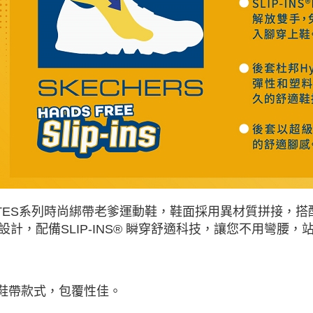
LITES系列時尚綁帶老爹運動鞋，鞋面採用異材質拼接，
設計，配備SLIP-INS® 瞬穿舒適科技，讓您不用彎腰
綁鞋帶款式，包覆性佳。