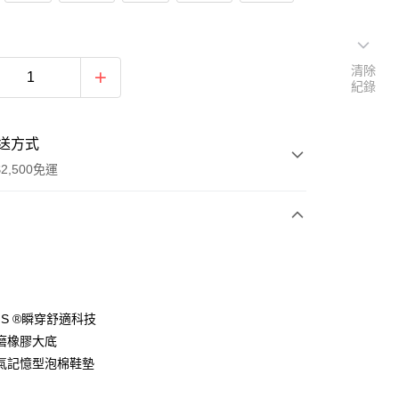
清除
紀錄
送方式
2,500免運
次付款
分期
-INS ®瞬穿舒適科技
磨橡膠大底
你分期使用說明】
氣記憶型泡棉鞋墊
由台灣大哥大提供，台灣大哥大用戶可立即使用無須另外申請。
式選擇「大哥付你分期」，訂單成立後會自動跳轉到大哥付的交易