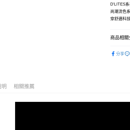
流程，驗
D'LIT
完成交易
運送方式
3.實際核
尚潮流色系
4.訂單成
宅配
穿舒適科
消。如遇
每筆NT$1
無法說明
【繳款方
1.分期款
商品相關分
醒簡訊。
2.透過簡
女性 智慧
帳／街口支
分享
【經典回
【注意事
7/16-8
1.本服務
用戶於交
款買賣價
2.基於同
說明
相關推薦
資料（包
用，由本
3.完整用