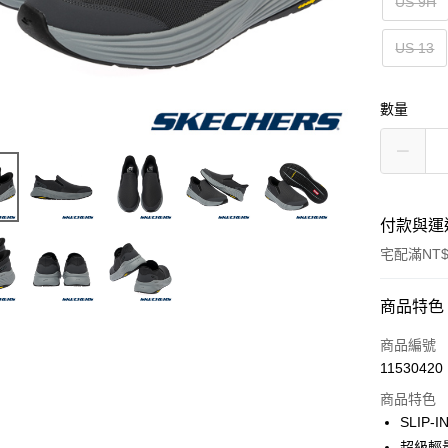
US 9H
US 13
數量
付款與運
宅配滿NT$
付款方式
商品特色
信用卡一
商品編號
11530420
LINE Pay
商品特色
大哥付你
SLIP
相關說明
超級輕量