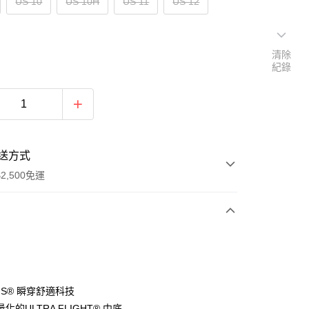
US 10
US 10H
US 11
US 12
清除
紀錄
送方式
2,500免運
次付款
分期
-INS® 瞬穿舒適科技
化的ULTRA FLIGHT® 中底