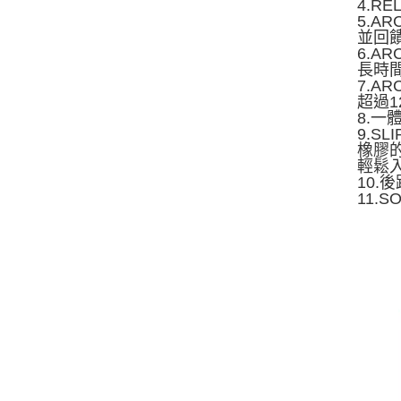
4.R
5.A
並回
6.
長時
7.A
超過
8.一
9.S
橡膠
輕鬆
10
11.