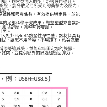
多空間伸展，適合亞洲人版型，舒適性再提升。
業醫師認證，能分散足弓所受到的衝擊力及壓力，
適感。
饋更高彈性和吸震係數，有效提供穩定性，並能
20年的足部科學研究成果，鞋墊塑型來自累計
，服貼舒壓，完整呵護雙腳。
進鞋面。
加入杜邦Hytrel®熱塑性彈性體，該材料具有
鞋拔，讓您不用彎腰，不用蹲下，站著就能
步增添舒適感受，並能牢牢固定您的雙腳。
持足部乾爽，並提供額外的舒適緩衝回彈力。