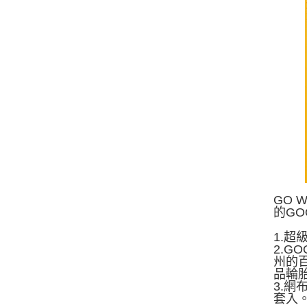
GO 
的GO
1.超
2.G
州的百
品輪
3.
套入