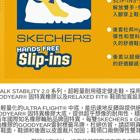
WALK STABILITY 2.0 系列，超輕量耐用穩定健走鞋。採
ODYEAR® 固特異橡膠以及RELAXED FIT® 鞋頭
級輕量化的ULTRA FLIGHT® 中底，能迅速地反饋與提
OODYEAR® 固特異橡膠大底，提供超乎想像的耐用性
年國際知名橡膠輪胎品牌固特異，每雙SKECHERS x 
胎橡膠的GOODYEAR雷射標籤吊牌，杜絕仿冒，請認明真
網布鞋面，鞋頭和後跟以皮面裁片加固；鞋領口兩側彈性雙
。