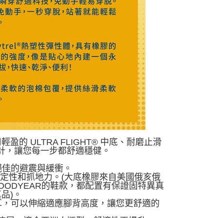
用輕盈的 ULTRA FLIGHT® 中底、耐磨止滑
加寬設計，讓您每一步都舒適穩健。
供絕佳的避震與緩衝。
、穩定性和抓地力。(大底橡膠來自美國俄亥俄
GOODYEAR的鞋款，都配置有保證固特異真
品)。
耳，可以伸縮適應腳背高度，讓您更舒適的