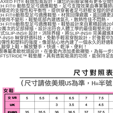
ELAXED FIT® 鞋頭加寬設計，讓您的前腳掌擁有更
RCH FIT® 動態型足弓適應鞋墊，足弓支撐效果由專
饋穩定的支撐性和平衡性，提供穿著者足弓舒壓支撐的舒
ARCH FIT®動態型足弓適應鞋墊，材質回彈避震，能回
間使用不變形，鞋墊底部內建透氣孔，散熱性佳不悶熱。
RCH FIT®動態型足弓適應鞋墊，鞋墊設計來自累積超過
12萬次的足部掃描，設計出符合人體工學的最佳鞋墊形狀
體式SLIP-INS® 設計，消除界線，將SLIP-INS® 完美藏
LIP-INS® 瞬穿舒適科技，免動手輕易穿脫設計，於後套中
的彈性和塑料的強度，像是貼心地內建了一個永久的舒適
入腳穿上鞋，解放雙手，快速、乾淨、便利！
.後跟專屬柔軟枕頭設計，在後套內添加柔軟襯墊，為每一
SOFTSTRIDE™ 鞋墊層，具有透氣吸濕的功效，能保