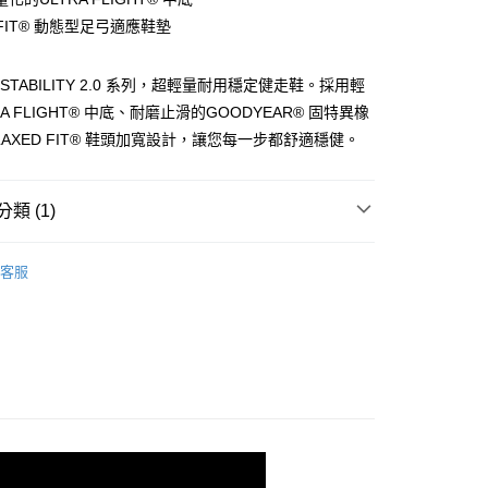
你分期使用說明】
 FIT® 動態型足弓適應鞋墊
由台灣大哥大提供，台灣大哥大用戶可立即使用無須另外申請。
式選擇「大哥付你分期」，訂單成立後會自動跳轉到大哥付的交易
證手機門號後，選擇欲分期的期數、繳款截止日，確認付款後即
K STABILITY 2.0 系列，超輕量耐用穩定健走鞋。採用輕
。
准額度、可分期數及費用金額請依後續交易確認頁面所載為準。
RA FLIGHT® 中底、耐磨止滑的GOODYEAR® 固特異橡
立30分鐘內，如未前往確認交易或遇審核未通過，訂單將自動取
LAXED FIT® 鞋頭加寬設計，讓您每一步都舒適穩健。
「轉專審核」未通過狀況，表示未達大哥付你分期系統評分，恕
00，滿NT$2,500(含以上)免運費
評估內容。
式說明】
項不併入電信帳單，「大哥付你分期」於每月結算日後寄送繳費提
類 (1)
訊連結打開帳單後，可選擇「超商條碼／台灣大直營門市／銀行轉
機能
健走系列
付／iPASS MONEY」等通路繳費。
客服
項】
係由「台灣大哥大股份有限公司」（以下簡稱本公司）所提供，讓
易時，得透過本服務購買商品或服務，並由商店將買賣／分期付
金債權讓與本公司後，依約使用本公司帳單繳交帳款。
意付款使用「大哥付你分期」之契約關係目的，商店將以您的個人
含姓名、電話或地址）提供予台灣大哥大進項蒐集、處理及利
公司與您本人進行分期帳單所需資料之確認、核對及更正。
戶服務條款，請詳閱以下連結：
https://oppay.tw/userRule