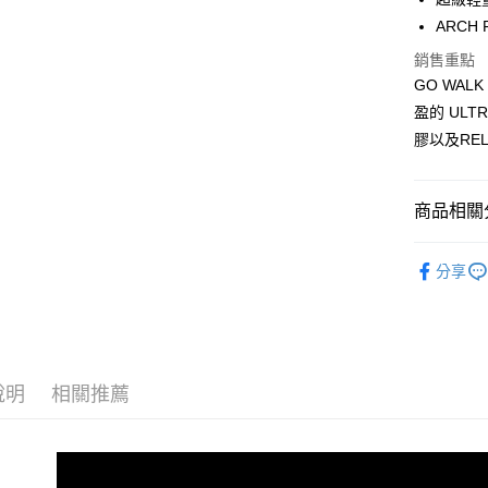
【大哥付
ARCH
ATM付款
1.本服務
2.付款方
銷售重點
流程，驗
GO WAL
完成交易
運送方式
3.實際核
盈的 ULT
4.訂單成
宅配
膠以及RE
消。如遇
每筆NT$1
無法說明
【繳款方
1.分期款
商品相關分
醒簡訊。
2.透過簡
男性 專業
帳／街口支
分享
【注意事
1.本服務
用戶於交
款買賣價
2.基於同
說明
相關推薦
資料（包
用，由本
3.完整用