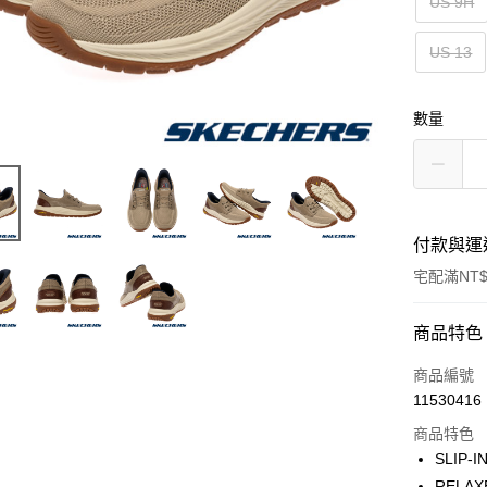
US 9H
US 13
數量
付款與運
宅配滿NT$
付款方式
商品特色
信用卡一
商品編號
11530416
LINE Pay
商品特色
大哥付你
SLIP
相關說明
RELA