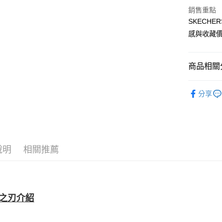
4.訂單成
宅配
銷售重點
消。如遇
SKECH
每筆NT$1
無法說明
【繳款方
感與收藏
1.分期款
醒簡訊。
2.透過簡
商品相關分
帳／街口支
服飾新品 NE
【注意事
分享
1.本服務
新品上市
用戶於交
款買賣價
7/16-8
2.基於同
資料（包
7/16-8
用，由本
3.完整用
說明
相關推薦
服飾系列
之刃介紹