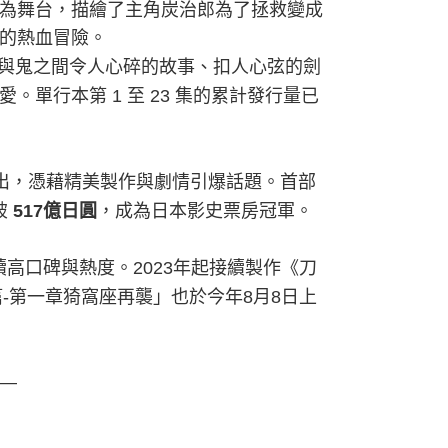
為舞台，描繪了主角炭治郎為了拯救變成
的熱血冒險。
與鬼之間令人心碎的故事、扣人心弦的劍
愛。單行本第
1
至
23
集的累計發行量已
出，憑藉精美製作與劇情引爆話題。首部
破
，成為日本影史票房冠軍。
517
億日圓
續高口碑與熱度。
2023
年起接續製作《刀
篇
-
第一章猗窩座再襲」也於今年
8
月
8
日上
—