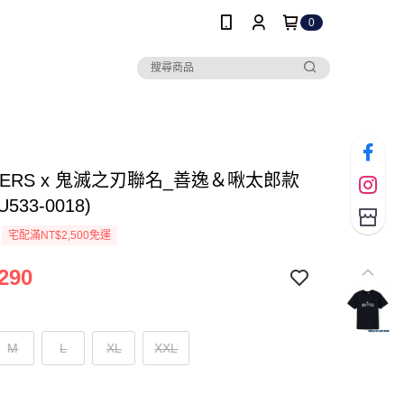
0
HERS x 鬼滅之刃聯名_善逸＆啾太郎款
U533-0018)
宅配滿NT$2,500免運
290
M
L
XL
XXL