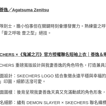
善逸／
Agatsuma Zenitsu
隊劍士，膽小怕事但在關鍵時刻會爆發實力。熟練雷之呼
「雷之呼吸 壹之型」絕技。
ECHERS ×《鬼滅之刃》官方授權聯名短袖上衣｜
善逸＆
ECHERS 重磅寬版設計與我妻善逸的角色特色，打造兼
 正面設計：SKECHERS LOGO 結合象徵永遠平穩與
」印圖，細節活潑可愛。
 背面圖樣：後背呈現我妻善逸天真又充滿動感的角色形象
 聯名細節：繡有 DEMON SLAYER × SKECHERS 聯