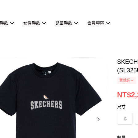
鞋款
女性鞋款
兒童鞋款
會員專區
SKEC
(SL325
買就送
NT$2,
尺寸
S
數量