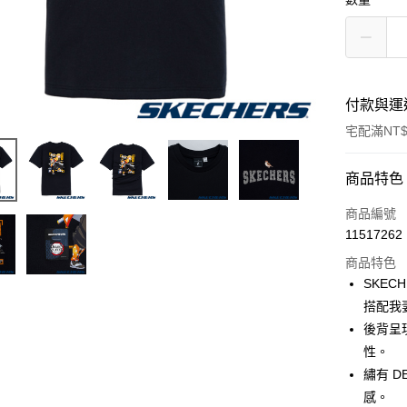
付款與運
宅配滿NT$
付款方式
商品特色
信用卡一
商品編號
11517262
LINE Pay
商品特色
大哥付你
SKEC
相關說明
搭配我
【大哥付
後背呈
ATM付款
1.本服務
2.付款方
性。
流程，驗
繡有 D
完成交易
運送方式
感。
3.實際核