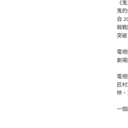
《鬼
鬼的
自
2
戟戰
突破
電視
劇場
電視
匠村
映，
一個