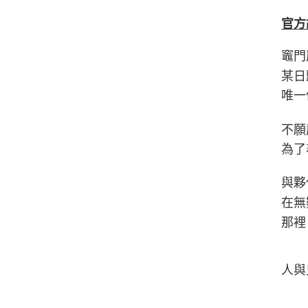
官方
竈門
某日
唯一
不願
為了
與夥
在無
那裡
人與