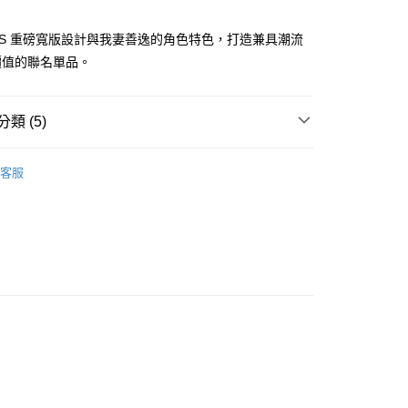
立30分鐘內，如未前往確認交易或遇審核未通過，訂單將自動取
「轉專審核」未通過狀況，表示未達大哥付你分期系統評分，恕
ERS 重磅寬版設計與我妻善逸的角色特色，打造兼具潮流
00，滿NT$2,500(含以上)免運費
評估內容。
式說明】
價值的聯名單品。
項不併入電信帳單，「大哥付你分期」於每月結算日後寄送繳費提
訊連結打開帳單後，可選擇「超商條碼／台灣大直營門市／銀行轉
類 (5)
付／iPASS MONEY」等通路繳費。
W ARRIVAL
項】
客服
係由「台灣大哥大股份有限公司」（以下簡稱本公司）所提供，讓
易時，得透過本服務購買商品或服務，並由商店將買賣／分期付
金債權讓與本公司後，依約使用本公司帳單繳交帳款。
/9 父親節限時正價品9折(指定款除外)
服飾-男性
意付款使用「大哥付你分期」之契約關係目的，商店將以您的個人
含姓名、電話或地址）提供予台灣大哥大進項蒐集、處理及利
/9 父親節限時正價品9折(指定款除外)
服飾-女性
公司與您本人進行分期帳單所需資料之確認、核對及更正。
戶服務條款，請詳閱以下連結：
https://oppay.tw/userRule
男性 | 短袖