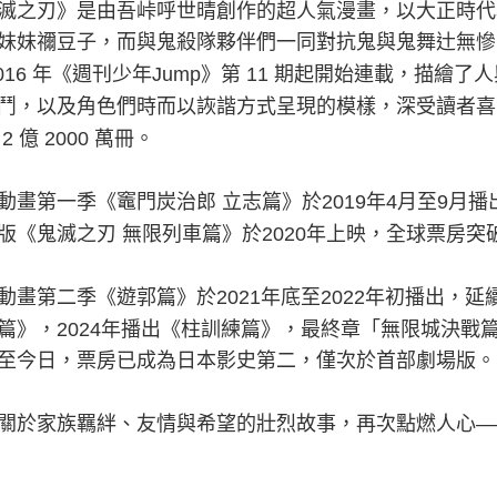
滅之刃》是由吾峠呼世晴創作的超人氣漫畫，以大正時代
妹妹禰豆子，而與鬼殺隊夥伴們一同對抗鬼與鬼舞辻無慘
016
年《週刊少年
Jump
》第
11
期起開始連載，描繪了人
鬥，以及角色們時而以詼諧方式呈現的模樣，深受讀者喜
2
億
2000
萬冊。
動畫第一季《竈門炭治郎 立志篇》於
2019
年
4
月至
9
月播
版《鬼滅之刃 無限列車篇》於
2020
年上映，全球票房突
動畫第二季《遊郭篇》於
2021
年底至
2022
年初播出，延
篇》，
2024
年播出《柱訓練篇》，最終章「無限城決戰
至今日，票房已成為日本影史第二，僅次於首部劇場版。
關於家族羈絆、友情與希望的壯烈故事，再次點燃人心
—