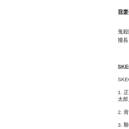
我妻
鬼殺
擅長
SK
SK
1.
太郎
2.
3.