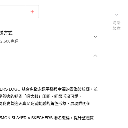
清除
紀錄
送方式
2,500免運
次付款
分期
HERS LOGO 結合象徵永遠平穩與幸福的青海波紋樣，並
妻善逸的鎹雀「啾太郎」印圖，細節活潑可愛。
你分期使用說明】
現我妻善逸天真又充滿動感的角色形象，展現鮮明個
由台灣大哥大提供，台灣大哥大用戶可立即使用無須另外申請。
式選擇「大哥付你分期」，訂單成立後會自動跳轉到大哥付的交易
證手機門號後，選擇欲分期的期數、繳款截止日，確認付款後即
EMON SLAYER × SKECHERS 聯名織標，提升整體質
。
准額度、可分期數及費用金額請依後續交易確認頁面所載為準。