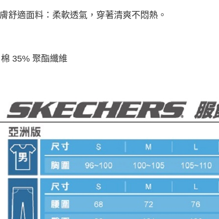
 親膚舒適面料：柔軟透氣，穿著清爽不悶熱。
 棉 35% 聚酯纖維