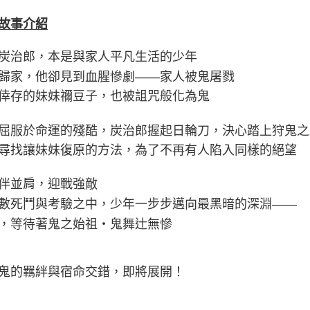
故事介紹
炭治郎，本是與家人平凡生活的少年
歸家，他卻見到血腥慘劇
——
家人被鬼屠戮
倖存的妹妹禰豆子，也被詛咒般化為鬼
屈服於命運的殘酷，炭治郎握起日輪刀，決心踏上狩鬼之
尋找讓妹妹復原的方法，為了不再有人陷入同樣的絕望
伴並肩，迎戰強敵
數死鬥與考驗之中，少年一步步邁向最黑暗的深淵
——
，等待著鬼之始祖・鬼舞辻無慘
鬼的羈絆與宿命交錯，即將展開！