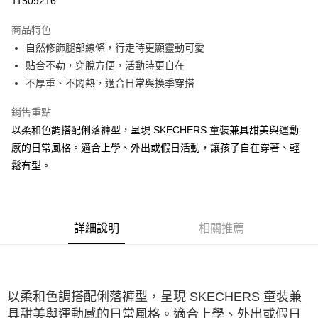
11509216
大哥付你分期
商品特色
相關說明
自然修飾腿部線條，行走時更顯靈動可愛
【大哥付你分期使用說明】
ATM付款
1.本服務由台灣大哥大提供，台灣大哥大用戶可立即使用無須另外申請。
貼合不勒，穿脫方便，活動時更自在
2.付款方式選擇「大哥付你分期」，訂單成立後會自動跳轉到大哥付的交易
不厚重、不悶熱，適合日常與換季穿搭
流程，驗證手機門號後，選擇欲分期的期數、繳款截止日，確認付款後即完
運送方式
成交易。
銷售重點
3.實際核准額度、可分期數及費用金額請依後續交易確認頁面所載為準。
宅配
4.訂單成立30分鐘內，如未前往確認交易或遇審核未通過，訂單將自動取
以柔和色調搭配俐落褲型，呈現 SKECHERS 童裝兼具甜美與運動
每筆NT$100，滿NT$2,500(含以上)免運費
消。如遇「轉專審核」未通過狀況，表示未達大哥付你分期系統評分，恕無
感的日常風格。適合上學、外出或假日活動，讓孩子自在穿著、輕
法說明評估內容。
鬆有型。
【繳款方式說明】
1.分期款項不併入電信帳單，「大哥付你分期」於每月結算日後寄送繳費提
醒簡訊。
2.透過簡訊連結打開帳單後，可選擇「超商條碼／台灣大直營門市／銀行轉
帳／街口支付／iPASS MONEY」等通路繳費。
詳細說明
相關推薦
【注意事項】
1.本服務係由「台灣大哥大股份有限公司」（以下簡稱本公司）所提供，讓
用戶於交易時，得透過本服務購買商品或服務，並由商店將買賣／分期付款
買賣價金債權讓與本公司後，依約使用本公司帳單繳交帳款。
2.基於同意付款使用「大哥付你分期」之契約關係目的，商店將以您的個人
以柔和色調搭配俐落褲型，呈現 SKECHERS 童裝兼
資料（包含姓名、電話或地址）提供予台灣大哥大進項蒐集、處理及利用，
具甜美與運動感的日常風格。適合上學、外出或假日