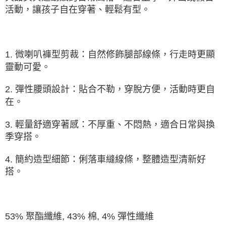
由本公司與您本人進行分期帳單所需資料之確認、核對及更正。
活動，讓孩子自在穿著、輕鬆有型。
3.完整用戶服務條款，請詳閱以下連結：
https://oppay.tw/userRule
1. 微喇叭褲型剪裁：自然修飾腿部線條，行走時更顯
靈動可愛。
2. 彈性腰頭設計：貼合不勒，穿脫方便，活動時更自
在。
3. 輕量舒適穿著感：不厚重、不悶熱，適合日常與換
季穿搭。
4. 簡約造型細節：俐落車縫線條，整體造型清新好
搭。
53% 聚酯纖維, 43% 棉, 4% 彈性纖維