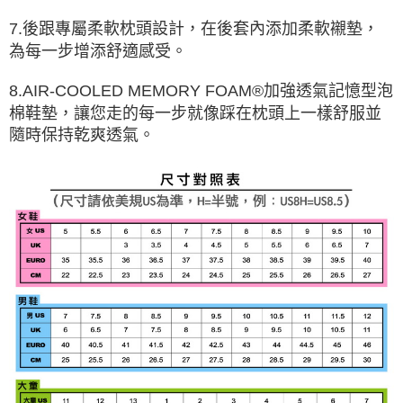
7.後跟專屬柔軟枕頭設計，在後套內添加柔軟襯墊，
為每一步增添舒適感受。
8.AIR-COOLED MEMORY FOAM®加強透氣記憶型泡
棉鞋墊，讓您走的每一步就像踩在枕頭上一樣舒服並
隨時保持乾爽透氣。