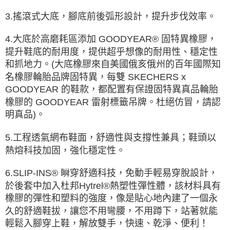
3.搖滾式大底，腳底前後弧形設計，提升步伐效率。
4.大底於高磨耗區添加 GOODYEAR® 固特異橡膠，
提升鞋底的耐用度，提供超乎想像的耐用性、穩定性
和抓地力。(大底橡膠來自美國俄亥俄州的百年國際知
名橡膠輪胎品牌固特異，每雙 SKECHERS x
GOODYEAR 的鞋款，都配置有保證固特異真品輪胎
橡膠的 GOODYEAR 雷射標籤吊牌。杜絕仿冒，請認
明真品)。
5.工程透氣網布鞋面，舒適性與支撐性兼具；鞋頭以
熱熔科技加固，強化穩定性。
6.SLIP-INS® 瞬穿舒適科技，免動手輕易穿脫設計，
於後套中加入杜邦Hytrel®熱塑性彈性體，該材料具有
橡膠的彈性和塑料的強度，像是貼心地內建了一個永
久的舒適鞋拔，讓您不用彎腰，不用蹲下，站著就能
輕鬆入腳穿上鞋，解放雙手，快速、乾淨、便利！