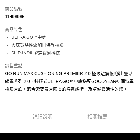
信用卡一次付款
商品編號
LINE Pay
11498985
大哥付你分期
商品特色
相關說明
ULTRA GO™中底
【大哥付你分期使用說明】
ATM付款
1.本服務由台灣大哥大提供，台灣大哥大用戶可立即使用無須另外申請。
大底策略性添加固特異橡膠
2.付款方式選擇「大哥付你分期」，訂單成立後會自動跳轉到大哥付的交易
SLIP-INS® 瞬穿舒適科技
流程，驗證手機門號後，選擇欲分期的期數、繳款截止日，確認付款後即完
運送方式
成交易。
銷售重點
3.實際核准額度、可分期數及費用金額請依後續交易確認頁面所載為準。
宅配
4.訂單成立30分鐘內，如未前往確認交易或遇審核未通過，訂單將自動取
GO RUN MAX CUSHIONING PREMIER 2.0 極致避震慢跑鞋-靈活
每筆NT$100，滿NT$2,500(含以上)免運費
消。如遇「轉專審核」未通過狀況，表示未達大哥付你分期系統評分，恕無
緩震系列 2.0，鉸接式ULTRA GO™中底搭配GOODYEAR® 固特異
法說明評估內容。
橡膠大底，適合需要最大限度的避震緩衝，及卓越靈活性的您。
【繳款方式說明】
1.分期款項不併入電信帳單，「大哥付你分期」於每月結算日後寄送繳費提
醒簡訊。
2.透過簡訊連結打開帳單後，可選擇「超商條碼／台灣大直營門市／銀行轉
帳／街口支付／iPASS MONEY」等通路繳費。
詳細說明
相關推薦
【注意事項】
1.本服務係由「台灣大哥大股份有限公司」（以下簡稱本公司）所提供，讓
用戶於交易時，得透過本服務購買商品或服務，並由商店將買賣／分期付款