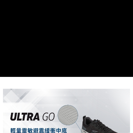
買賣價金債權讓與本公司後，依約使用本公司帳單繳交帳款。
2.基於同意付款使用「大哥付你分期」之契約關係目的，商店將以您的個人
資料（包含姓名、電話或地址）提供予台灣大哥大進項蒐集、處理及利用，
由本公司與您本人進行分期帳單所需資料之確認、核對及更正。
3.完整用戶服務條款，請詳閱以下連結：
https://oppay.tw/userRule