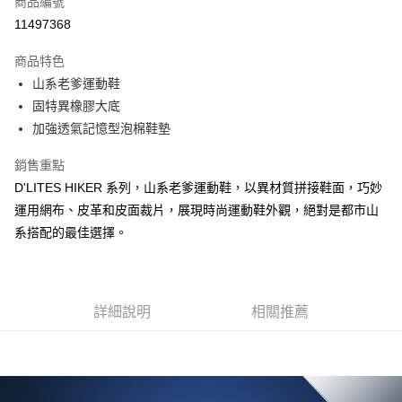
商品編號
LINE Pay
11497368
大哥付你分期
商品特色
相關說明
山系老爹運動鞋
【大哥付你分期使用說明】
ATM付款
1.本服務由台灣大哥大提供，台灣大哥大用戶可立即使用無須另外申請。
固特異橡膠大底
2.付款方式選擇「大哥付你分期」，訂單成立後會自動跳轉到大哥付的交易
加強透氣記憶型泡棉鞋墊
流程，驗證手機門號後，選擇欲分期的期數、繳款截止日，確認付款後即完
運送方式
成交易。
銷售重點
3.實際核准額度、可分期數及費用金額請依後續交易確認頁面所載為準。
宅配
4.訂單成立30分鐘內，如未前往確認交易或遇審核未通過，訂單將自動取
D'LITES HIKER 系列，山系老爹運動鞋，以異材質拼接鞋面，巧妙
每筆NT$100，滿NT$2,500(含以上)免運費
消。如遇「轉專審核」未通過狀況，表示未達大哥付你分期系統評分，恕無
運用網布、皮革和皮面裁片，展現時尚運動鞋外觀，絕對是都市山
法說明評估內容。
系搭配的最佳選擇。
【繳款方式說明】
1.分期款項不併入電信帳單，「大哥付你分期」於每月結算日後寄送繳費提
醒簡訊。
2.透過簡訊連結打開帳單後，可選擇「超商條碼／台灣大直營門市／銀行轉
帳／街口支付／iPASS MONEY」等通路繳費。
詳細說明
相關推薦
【注意事項】
1.本服務係由「台灣大哥大股份有限公司」（以下簡稱本公司）所提供，讓
用戶於交易時，得透過本服務購買商品或服務，並由商店將買賣／分期付款
買賣價金債權讓與本公司後，依約使用本公司帳單繳交帳款。
2.基於同意付款使用「大哥付你分期」之契約關係目的，商店將以您的個人