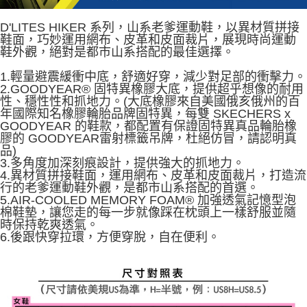
D'LITES HIKER 系列，山系老爹運動鞋，以異材質拼接
鞋面，巧妙運用網布、皮革和皮面裁片，展現時尚運動
鞋外觀，絕對是都市山系搭配的最佳選擇。
1.輕量避震緩衝中底，舒適好穿，減少對足部的衝擊力。
2.GOODYEAR® 固特異橡膠大底，提供超乎想像的耐用
性、穩性性和抓地力。(大底橡膠來自美國俄亥俄州的百
年國際知名橡膠輪胎品牌固特異，每雙 SKECHERS x
GOODYEAR 的鞋款，都配置有保證固特異真品輪胎橡
膠的 GOODYEAR雷射標籤吊牌，杜絕仿冒，請認明真
品)
3.多角度加深刻痕設計，提供強大的抓地力。
4.異材質拼接鞋面，運用網布、皮革和皮面裁片，打造流
行的老爹運動鞋外觀，是都市山系搭配的首選。
5.AIR-COOLED MEMORY FOAM® 加強透氣記憶型泡
棉鞋墊，讓您走的每一步就像踩在枕頭上一樣舒服並隨
時保持乾爽透氣。
6.後跟快穿拉環，方便穿脫，自在便利。