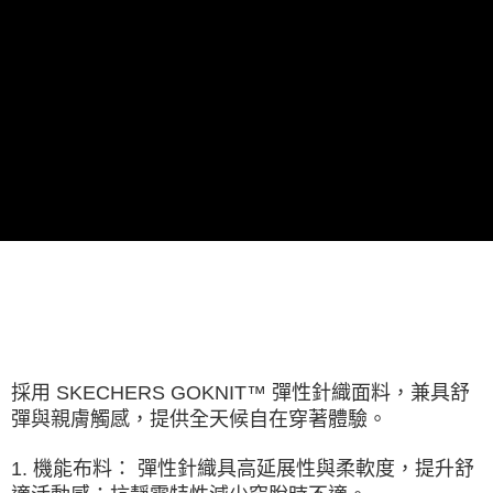
由本公司與您本人進行分期帳單所需資料之確認、核對及更正。
3.完整用戶服務條款，請詳閱以下連結：
https://oppay.tw/userRule
採用 SKECHERS GOKNIT™ 彈性針織面料，兼具舒
彈與親膚觸感，提供全天候自在穿著體驗。
1. 機能布料： 彈性針織具高延展性與柔軟度，提升舒