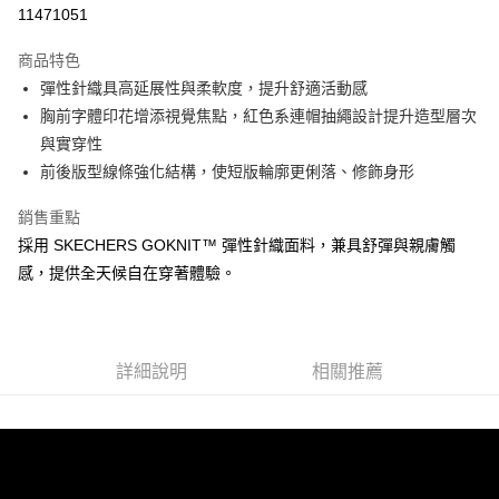
LINE Pay
11471051
大哥付你分期
商品特色
相關說明
彈性針織具高延展性與柔軟度，提升舒適活動感
【大哥付你分期使用說明】
ATM付款
1.本服務由台灣大哥大提供，台灣大哥大用戶可立即使用無須另外申請。
胸前字體印花增添視覺焦點，紅色系連帽抽繩設計提升造型層次
2.付款方式選擇「大哥付你分期」，訂單成立後會自動跳轉到大哥付的交易
與實穿性
流程，驗證手機門號後，選擇欲分期的期數、繳款截止日，確認付款後即完
運送方式
前後版型線條強化結構，使短版輪廓更俐落、修飾身形
成交易。
3.實際核准額度、可分期數及費用金額請依後續交易確認頁面所載為準。
宅配
4.訂單成立30分鐘內，如未前往確認交易或遇審核未通過，訂單將自動取
銷售重點
每筆NT$100，滿NT$2,500(含以上)免運費
消。如遇「轉專審核」未通過狀況，表示未達大哥付你分期系統評分，恕無
採用 SKECHERS GOKNIT™ 彈性針織面料，兼具舒彈與親膚觸
法說明評估內容。
感，提供全天候自在穿著體驗。
【繳款方式說明】
1.分期款項不併入電信帳單，「大哥付你分期」於每月結算日後寄送繳費提
醒簡訊。
2.透過簡訊連結打開帳單後，可選擇「超商條碼／台灣大直營門市／銀行轉
帳／街口支付／iPASS MONEY」等通路繳費。
詳細說明
相關推薦
【注意事項】
1.本服務係由「台灣大哥大股份有限公司」（以下簡稱本公司）所提供，讓
用戶於交易時，得透過本服務購買商品或服務，並由商店將買賣／分期付款
買賣價金債權讓與本公司後，依約使用本公司帳單繳交帳款。
2.基於同意付款使用「大哥付你分期」之契約關係目的，商店將以您的個人
資料（包含姓名、電話或地址）提供予台灣大哥大進項蒐集、處理及利用，