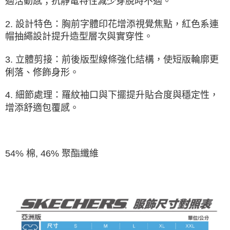
適活動感；抗靜電特性減少穿脫時不適。
2. 設計特色：胸前字體印花增添視覺焦點，紅色系連
帽抽繩設計提升造型層次與實穿性。
3. 立體剪接：前後版型線條強化結構，使短版輪廓更
俐落、修飾身形。
4. 細節處理：羅紋袖口與下擺提升貼合度與穩定性，
增添舒適包覆感。
54% 棉, 46% 聚酯纖維