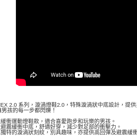
TEX 2.0 系列，漩渦燈鞋2.0，特殊漩渦狀中底設計
讓男孩的每一步都閃爍！
避震緩衝運動燈鞋款，適合喜愛跑步和玩樂的男孩。
輕量避震緩衝中底，舒適好穿，減少對足部的衝擊力。
中底獨特的漩渦狀刻紋，別具趣味，亦提供高回彈及避震緩