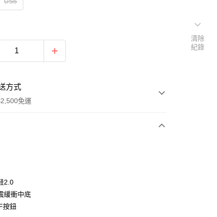
US5
清除
紀錄
送方式
2,500免運
次付款
分期
2.0
震緩衝中底
你分期使用說明】
FF按鈕
由台灣大哥大提供，台灣大哥大用戶可立即使用無須另外申請。