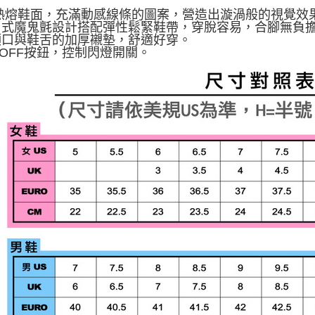
3D熱熔鞋面，充滿動感線條的圖案，營造出漩渦般的視覺
一片式魔鬼氈設計搭配彈性鬆緊鞋帶，穿脫容易，合腳無負
鞋領口與鞋舌的加厚襯墊，舒適好穿。
N/OFF按鈕，控制閃燈開關。