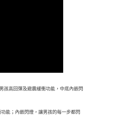
，提供男孩高回彈及避震緩衝功能，中底內嵌閃
衝功能；內嵌閃燈，讓男孩的每一步都閃