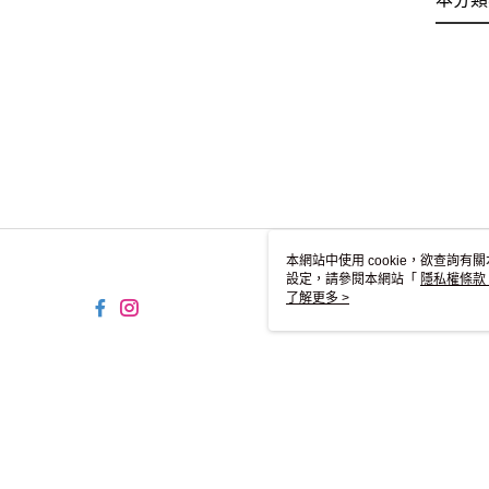
本網站中使用 cookie，欲查詢有關
設定，請參閱本網站「
隱私權條款
使用 cookie。
了解更多 >
TW-MWG1-61-14 Web2.0 
© 2026 by 碩方國際貿易股份有限公司