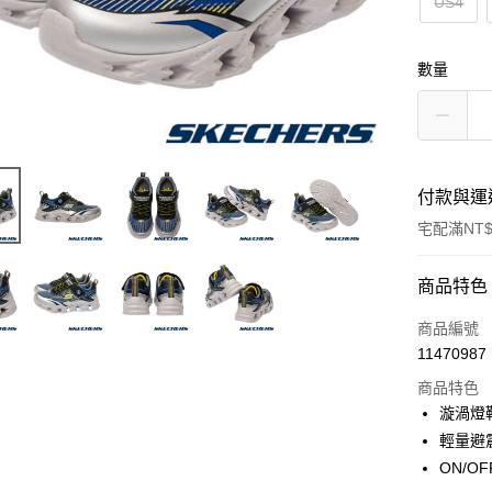
US4
數量
付款與運
宅配滿NT$
付款方式
商品特色
信用卡一
商品編號
11470987
LINE Pay
商品特色
大哥付你
漩渦燈鞋
相關說明
輕量避
【大哥付
ON/O
ATM付款
1.本服務