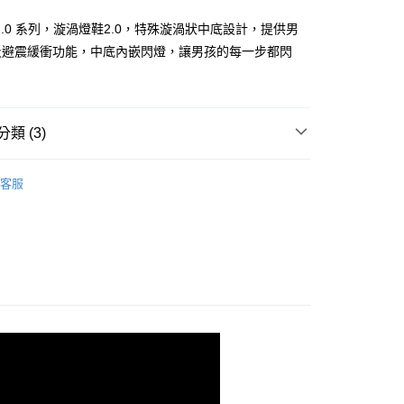
式選擇「大哥付你分期」，訂單成立後會自動跳轉到大哥付的交易
證手機門號後，選擇欲分期的期數、繳款截止日，確認付款後即
X 2.0 系列，漩渦燈鞋2.0，特殊漩渦狀中底設計，提供男
。
准額度、可分期數及費用金額請依後續交易確認頁面所載為準。
及避震緩衝功能，中底內嵌閃燈，讓男孩的每一步都閃
立30分鐘內，如未前往確認交易或遇審核未通過，訂單將自動取
「轉專審核」未通過狀況，表示未達大哥付你分期系統評分，恕
00，滿NT$2,500(含以上)免運費
評估內容。
式說明】
項不併入電信帳單，「大哥付你分期」於每月結算日後寄送繳費提
類 (3)
訊連結打開帳單後，可選擇「超商條碼／台灣大直營門市／銀行轉
男童系列
付／iPASS MONEY」等通路繳費。
客服
項】
點】童嬰炫亮閃燈鞋
係由「台灣大哥大股份有限公司」（以下簡稱本公司）所提供，讓
易時，得透過本服務購買商品或服務，並由商店將買賣／分期付
金債權讓與本公司後，依約使用本公司帳單繳交帳款。
意付款使用「大哥付你分期」之契約關係目的，商店將以您的個人
含姓名、電話或地址）提供予台灣大哥大進項蒐集、處理及利
公司與您本人進行分期帳單所需資料之確認、核對及更正。
戶服務條款，請詳閱以下連結：
https://oppay.tw/userRule