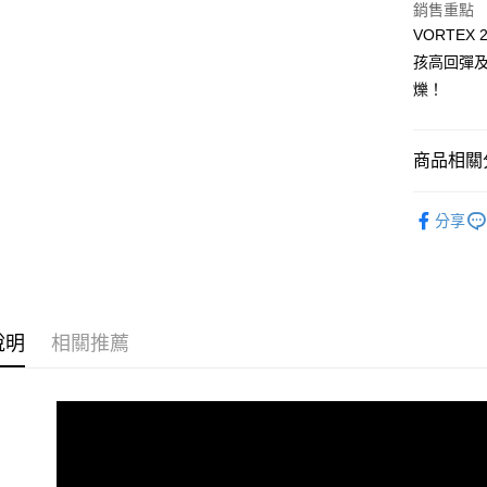
2.付款方
銷售重點
流程，驗
VORTE
完成交易
運送方式
3.實際核
孩高回彈
4.訂單成
宅配
爍！
消。如遇
每筆NT$1
無法說明
【繳款方
1.分期款
商品相關分
醒簡訊。
2.透過簡
兒童系列
帳／街口支
分享
新品上市
【注意事
【注目焦
1.本服務
用戶於交
款買賣價
2.基於同
說明
相關推薦
資料（包
用，由本
3.完整用