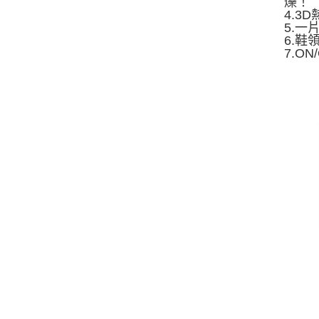
爍！
4.
5.
6.
7.O