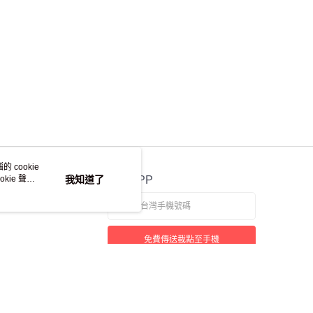
 cookie
kie 聲明
我知道了
官方APP
免費傳送載點至手機
本站最佳瀏覽環境請使用 Google Chrome、Firefox 或 Edge 以上版本