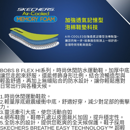
資料（包含姓名、電話或地址）提供予台灣大哥大進項蒐集、處理及利用，
由本公司與您本人進行分期帳單所需資料之確認、核對及更正。
3.完整用戶服務條款，請詳閱以下連結：
https://oppay.tw/userRule
BOBS B FLEX HI系列，時尚休閒防水運動鞋，加厚中底
讓您走起來舒服，還能修飾身形比例，結合流暢造型與
輕盈舒適，再加上無縫貼合的防水設計，讓你輕鬆應對
日常出行與各種天候。
1.時尚休閒運動鞋款。
2.輕量厚底避震緩衝中底，舒適好穿，減少對足部的衝擊
力。
3.靈活牽引大底，使您活動自如
4.網布鞋面，鞋帶孔處以皮面裁片加固，提升穩定性。
5.全防水的設計，提供您乾爽的全天候保護。鞋子採用
SKECHERS BREATHE EASY TECHNOLOGY™ 超輕