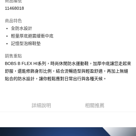
商品編號
LINE Pay
11468018
大哥付你分期
商品特色
相關說明
全防水設計
【大哥付你分期使用說明】
ATM付款
1.本服務由台灣大哥大提供，台灣大哥大用戶可立即使用無須另外申請。
輕量厚底避震緩衝中底
2.付款方式選擇「大哥付你分期」，訂單成立後會自動跳轉到大哥付的交易
記憶型泡棉鞋墊
流程，驗證手機門號後，選擇欲分期的期數、繳款截止日，確認付款後即完
運送方式
成交易。
銷售重點
3.實際核准額度、可分期數及費用金額請依後續交易確認頁面所載為準。
宅配
4.訂單成立30分鐘內，如未前往確認交易或遇審核未通過，訂單將自動取
BOBS B FLEX HI系列，時尚休閒防水運動鞋，加厚中底讓您走起來
每筆NT$100，滿NT$2,500(含以上)免運費
消。如遇「轉專審核」未通過狀況，表示未達大哥付你分期系統評分，恕無
舒服，還能修飾身形比例，結合流暢造型與輕盈舒適，再加上無縫
法說明評估內容。
貼合的防水設計，讓你輕鬆應對日常出行與各種天候。
【繳款方式說明】
1.分期款項不併入電信帳單，「大哥付你分期」於每月結算日後寄送繳費提
醒簡訊。
2.透過簡訊連結打開帳單後，可選擇「超商條碼／台灣大直營門市／銀行轉
帳／街口支付／iPASS MONEY」等通路繳費。
詳細說明
相關推薦
【注意事項】
1.本服務係由「台灣大哥大股份有限公司」（以下簡稱本公司）所提供，讓
用戶於交易時，得透過本服務購買商品或服務，並由商店將買賣／分期付款
買賣價金債權讓與本公司後，依約使用本公司帳單繳交帳款。
2.基於同意付款使用「大哥付你分期」之契約關係目的，商店將以您的個人