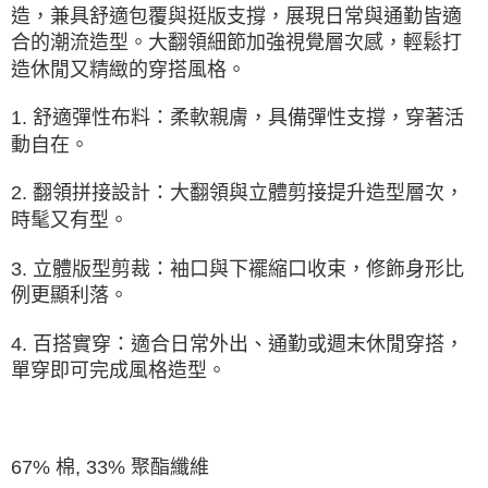
由本公司與您本人進行分期帳單所需資料之確認、核對及更正。
造，兼具舒適包覆與挺版支撐，展現日常與通勤皆適
3.完整用戶服務條款，請詳閱以下連結：
https://oppay.tw/userRule
合的潮流造型。大翻領細節加強視覺層次感，輕鬆打
造休閒又精緻的穿搭風格。
1. 舒適彈性布料：柔軟親膚，具備彈性支撐，穿著活
動自在。
2. 翻領拼接設計：大翻領與立體剪接提升造型層次，
時髦又有型。
3. 立體版型剪裁：袖口與下襬縮口收束，修飾身形比
例更顯利落。
4. 百搭實穿：適合日常外出、通勤或週末休閒穿搭，
單穿即可完成風格造型。
67% 棉, 33% 聚酯纖維