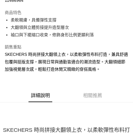
11466964
大哥付你分期
商品特色
相關說明
柔軟親膚，具備彈性支撐
【大哥付你分期使用說明】
ATM付款
1.本服務由台灣大哥大提供，台灣大哥大用戶可立即使用無須另外申請。
大翻領與立體剪接提升造型層次
2.付款方式選擇「大哥付你分期」，訂單成立後會自動跳轉到大哥付的交易
袖口與下襬縮口收束，修飾身形比例更顯利落
流程，驗證手機門號後，選擇欲分期的期數、繳款截止日，確認付款後即完
運送方式
成交易。
銷售重點
3.實際核准額度、可分期數及費用金額請依後續交易確認頁面所載為準。
宅配
4.訂單成立30分鐘內，如未前往確認交易或遇審核未通過，訂單將自動取
SKECHERS 時尚拼接大翻領上衣，以柔軟彈性布料打造，兼具舒適
每筆NT$100，滿NT$2,500(含以上)免運費
消。如遇「轉專審核」未通過狀況，表示未達大哥付你分期系統評分，恕無
包覆與挺版支撐，展現日常與通勤皆適合的潮流造型。大翻領細節
法說明評估內容。
加強視覺層次感，輕鬆打造休閒又精緻的穿搭風格。
【繳款方式說明】
1.分期款項不併入電信帳單，「大哥付你分期」於每月結算日後寄送繳費提
醒簡訊。
2.透過簡訊連結打開帳單後，可選擇「超商條碼／台灣大直營門市／銀行轉
帳／街口支付／iPASS MONEY」等通路繳費。
詳細說明
相關推薦
【注意事項】
1.本服務係由「台灣大哥大股份有限公司」（以下簡稱本公司）所提供，讓
用戶於交易時，得透過本服務購買商品或服務，並由商店將買賣／分期付款
買賣價金債權讓與本公司後，依約使用本公司帳單繳交帳款。
2.基於同意付款使用「大哥付你分期」之契約關係目的，商店將以您的個人
資料（包含姓名、電話或地址）提供予台灣大哥大進項蒐集、處理及利用，
SKECHERS 時尚拼接大翻領上衣，以柔軟彈性布料打