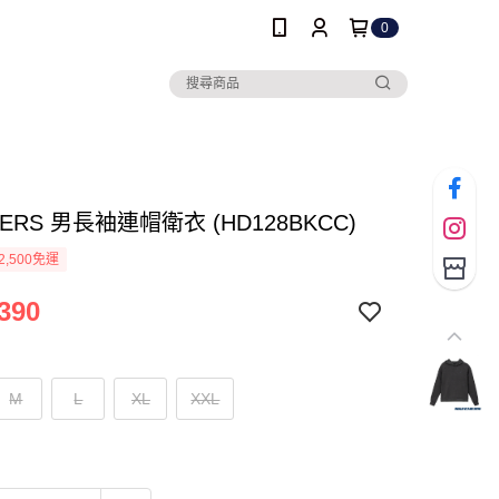
0
HERS 男長袖連帽衛衣 (HD128BKCC)
2,500免運
390
M
L
XL
XXL