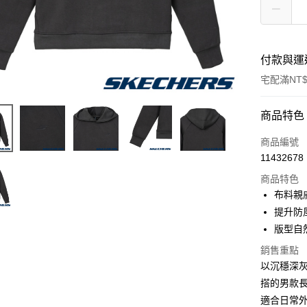
付款與運
宅配滿NT$
付款方式
商品特色
信用卡一
商品編號
11432678
LINE Pay
商品特色
大哥付你
布料親
相關說明
提升防
【大哥付
版型自
ATM付款
1.本服務
2.付款方
銷售重點
流程，驗
以沉穩深
完成交易
運送方式
3.實際核
搭的男款
4.訂單成
宅配
適合日常
消。如遇