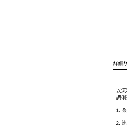
詳細
以沉
調俐
1.
2.