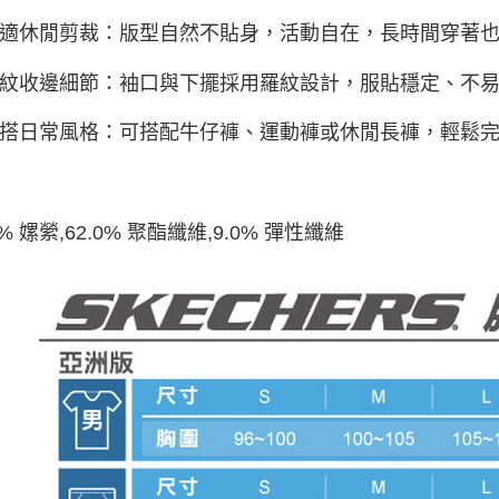
 舒適休閒剪裁：版型自然不貼身，活動自在，長時間穿著
 羅紋收邊細節：袖口與下擺採用羅紋設計，服貼穩定、不
 百搭日常風格：可搭配牛仔褲、運動褲或休閒長褲，輕鬆
0% 嫘縈,62.0% 聚酯纖維,9.0% 彈性纖維