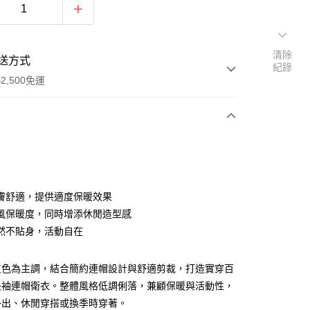
清除
送方式
紀錄
2,500免運
次付款
分期
膚舒適，提供適度保暖效果
風保暖度，同時增添休閒造型感
你分期使用說明】
然不貼身，活動自在
由台灣大哥大提供，台灣大哥大用戶可立即使用無須另外申請。
式選擇「大哥付你分期」，訂單成立後會自動跳轉到大哥付的交易
證手機門號後，選擇欲分期的期數、繳款截止日，確認付款後即
灰色為主調，結合簡約連帽設計與舒適剪裁，打造實穿百
。
准額度、可分期數及費用金額請依後續交易確認頁面所載為準。
長袖連帽衛衣。整體風格低調俐落，兼顧保暖與活動性，
立30分鐘內，如未前往確認交易或遇審核未通過，訂單將自動取
外出、休閒穿搭或換季時穿著。
「轉專審核」未通過狀況，表示未達大哥付你分期系統評分，恕