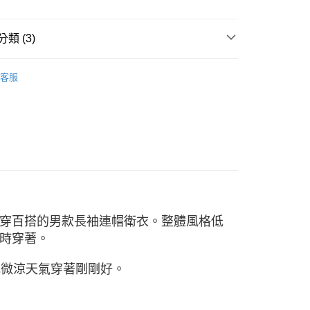
00，滿NT$2,500(含以上)免運費
評估內容。
式說明】
項不併入電信帳單，「大哥付你分期」於每月結算日後寄送繳費提
類 (3)
訊連結打開帳單後，可選擇「超商條碼／台灣大直營門市／銀行轉
W ARRIVAL
付／iPASS MONEY」等通路繳費。
客服
/9 父親節限時正價品9折(指定款除外)
服飾-男性
項】
男性 | 長袖
係由「台灣大哥大股份有限公司」（以下簡稱本公司）所提供，讓
易時，得透過本服務購買商品或服務，並由商店將買賣／分期付
金債權讓與本公司後，依約使用本公司帳單繳交帳款。
意付款使用「大哥付你分期」之契約關係目的，商店將以您的個人
含姓名、電話或地址）提供予台灣大哥大進項蒐集、處理及利
公司與您本人進行分期帳單所需資料之確認、核對及更正。
戶服務條款，請詳閱以下連結：
https://oppay.tw/userRule
穿百搭的男款長袖連帽衛衣。整體風格低
時穿著。
或微涼天氣穿著剛剛好。