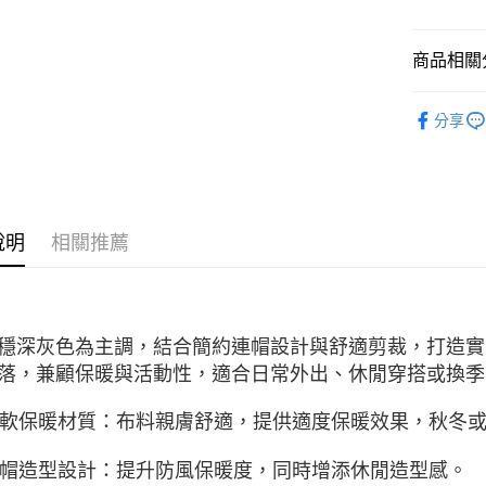
每筆NT$1
無法說明
【繳款方
1.分期款
商品相關分
醒簡訊。
2.透過簡
服飾新品 NE
帳／街口支
分享
7/16-8
【注意事
服飾系列
1.本服務
用戶於交
款買賣價
2.基於同
說明
相關推薦
資料（包
用，由本
3.完整用
穩深灰色為主調，結合簡約連帽設計與舒適剪裁，打造實
落，兼顧保暖與活動性，適合日常外出、休閒穿搭或換季
 柔軟保暖材質：布料親膚舒適，提供適度保暖效果，秋冬
 連帽造型設計：提升防風保暖度，同時增添休閒造型感。