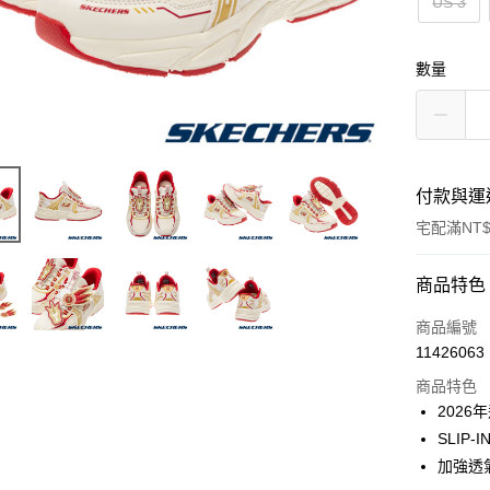
US 3
數量
付款與運
宅配滿NT$
付款方式
商品特色
信用卡一
商品編號
11426063
LINE Pay
商品特色
大哥付你
202
相關說明
SLIP
【大哥付
加強透
ATM付款
1.本服務