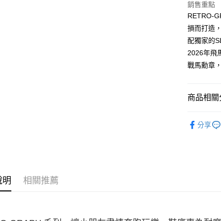
2.付款方
銷售重點
流程，驗
RETRO
完成交易
運送方式
3.實際核
損而打造，
4.訂單成
宅配
配獨家的S
消。如遇
2026年
每筆NT$1
無法說明
【繳款方
戰馬勳章
1.分期款
醒簡訊。
2.透過簡
商品相關分
帳／街口支
兒童系列
【注意事
分享
1.本服務
用戶於交
款買賣價
2.基於同
資料（包
用，由本
3.完整用
說明
相關推薦