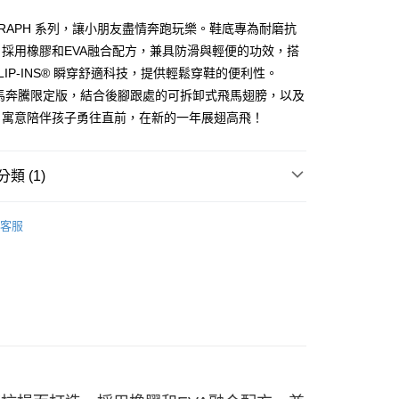
式選擇「大哥付你分期」，訂單成立後會自動跳轉到大哥付的交易
證手機門號後，選擇欲分期的期數、繳款截止日，確認付款後即
-GRAPH 系列，讓小朋友盡情奔跑玩樂。鞋底專為耐磨抗
。
准額度、可分期數及費用金額請依後續交易確認頁面所載為準。
採用橡膠和EVA融合配方，兼具防滑與輕便的功效，搭
立30分鐘內，如未前往確認交易或遇審核未通過，訂單將自動取
LIP-INS® 瞬穿舒適科技，提供輕鬆穿鞋的便利性。
「轉專審核」未通過狀況，表示未達大哥付你分期系統評分，恕
飛馬奔騰限定版，結合後腳跟處的可拆卸式飛馬翅膀，以及
00，滿NT$2,500(含以上)免運費
評估內容。
式說明】
，寓意陪伴孩子勇往直前，在新的一年展翅高飛！
項不併入電信帳單，「大哥付你分期」於每月結算日後寄送繳費提
訊連結打開帳單後，可選擇「超商條碼／台灣大直營門市／銀行轉
類 (1)
付／iPASS MONEY」等通路繳費。
項】
男童系列
客服
係由「台灣大哥大股份有限公司」（以下簡稱本公司）所提供，讓
易時，得透過本服務購買商品或服務，並由商店將買賣／分期付
金債權讓與本公司後，依約使用本公司帳單繳交帳款。
意付款使用「大哥付你分期」之契約關係目的，商店將以您的個人
含姓名、電話或地址）提供予台灣大哥大進項蒐集、處理及利
公司與您本人進行分期帳單所需資料之確認、核對及更正。
戶服務條款，請詳閱以下連結：
https://oppay.tw/userRule