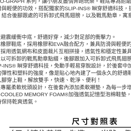
RO-GRAPH 系列，讓小朋友盡情奔跑玩樂。鞋底專為
與輕便的功效，搭配獨家的SLIP-INS® 瞬穿舒適科技
，結合後腳跟處的可拆卸式飛馬翅膀，以及戰馬勳章，寓
輕量避震緩衝中底，舒適好穿，減少對足部的衝擊力。
發泡橡膠鞋底，採用橡膠和EVA融合配方，兼具防滑與輕便
鞋面採用透氣網布和皮面裁片互相拼接，透氣性和穩定性兼
鞋舌以可拆卸的戰馬勳章點綴，後腳跟加入可拆卸式飛馬翅
LIP-INS® 瞬穿舒適科技，免動手輕易穿脫設計，於後套中
的彈性和塑料的強度，像是貼心地內建了一個永久的舒適
入腳穿上鞋，解放雙手，快速、乾淨、便利！
後跟專屬柔軟枕頭設計，在後套內添加柔軟襯墊，為每一步
IR-COOLED MEMORY FOAM®加強透氣記憶型泡
時保持乾爽透氣。