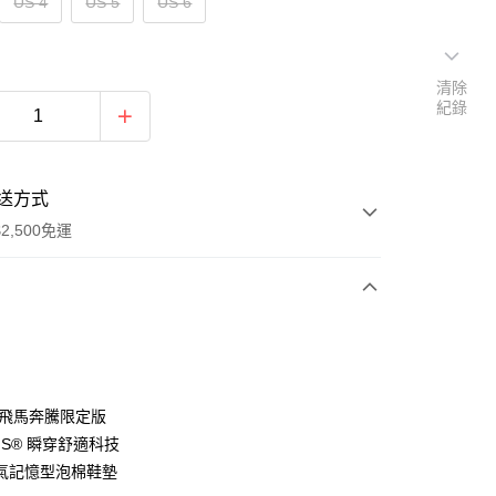
US 4
US 5
US 6
清除
紀錄
送方式
2,500免運
次付款
分期
6年飛馬奔騰限定版
-INS® 瞬穿舒適科技
你分期使用說明】
氣記憶型泡棉鞋墊
由台灣大哥大提供，台灣大哥大用戶可立即使用無須另外申請。