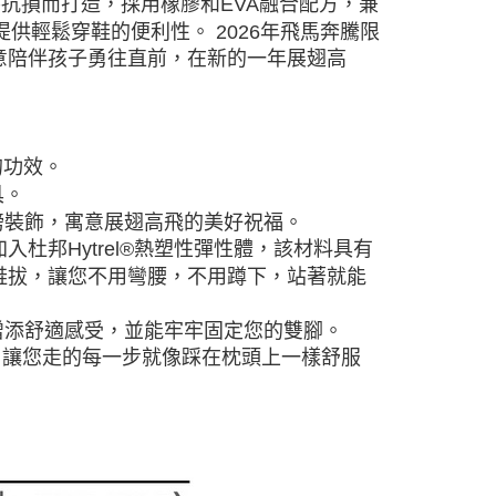
耐磨抗損而打造，採用橡膠和EVA融合配方，兼
，提供輕鬆穿鞋的便利性。 2026年飛馬奔騰限
意陪伴孩子勇往直前，在新的一年展翅高
的功效。
具。
膀裝飾，寓意展翅高飛的美好祝福。
加入杜邦Hytrel®熱塑性彈性體，該材料具有
鞋拔，讓您不用彎腰，不用蹲下，站著就能
增添舒適感受，並能牢牢固定您的雙腳。
棉鞋墊，讓您走的每一步就像踩在枕頭上一樣舒服