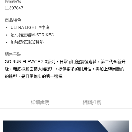
商品編號
LINE Pay
11397847
大哥付你分期
商品特色
相關說明
ULTRA LIGHT™中底
【大哥付你分期使用說明】
ATM付款
1.本服務由台灣大哥大提供，台灣大哥大用戶可立即使用無須另外申請。
足弓推進器M-STRIKE®
2.付款方式選擇「大哥付你分期」，訂單成立後會自動跳轉到大哥付的交易
加強透氣瑜珈鞋墊
流程，驗證手機門號後，選擇欲分期的期數、繳款截止日，確認付款後即完
運送方式
成交易。
銷售重點
3.實際核准額度、可分期數及費用金額請依後續交易確認頁面所載為準。
宅配
4.訂單成立30分鐘內，如未前往確認交易或遇審核未通過，訂單將自動取
GO RUN ELEVATE 2.0系列，日常耐用避震慢跑鞋，第二代全新升
每筆NT$100，滿NT$2,500(含以上)免運費
消。如遇「轉專審核」未通過狀況，表示未達大哥付你分期系統評分，恕無
級，鞋底橡膠面積大幅提升，提供更多的耐用性，再加上時尚簡約
法說明評估內容。
的造型，是日常跑步的第一選擇。
【繳款方式說明】
1.分期款項不併入電信帳單，「大哥付你分期」於每月結算日後寄送繳費提
醒簡訊。
2.透過簡訊連結打開帳單後，可選擇「超商條碼／台灣大直營門市／銀行轉
帳／街口支付／iPASS MONEY」等通路繳費。
詳細說明
相關推薦
【注意事項】
1.本服務係由「台灣大哥大股份有限公司」（以下簡稱本公司）所提供，讓
用戶於交易時，得透過本服務購買商品或服務，並由商店將買賣／分期付款
買賣價金債權讓與本公司後，依約使用本公司帳單繳交帳款。
2.基於同意付款使用「大哥付你分期」之契約關係目的，商店將以您的個人