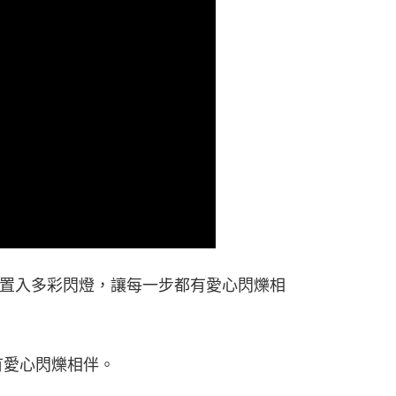
型刻紋置入多彩閃燈，讓每一步都有愛心閃爍相
有愛心閃爍相伴。