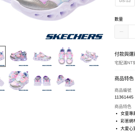
US 12
數量
付款與運
宅配滿NT$
付款方式
商品特色
信用卡一
商品編號
11361445
LINE Pay
商品特色
大哥付你
女童專
相關說明
彩蔥網
【大哥付
大愛心
ATM付款
1.本服務