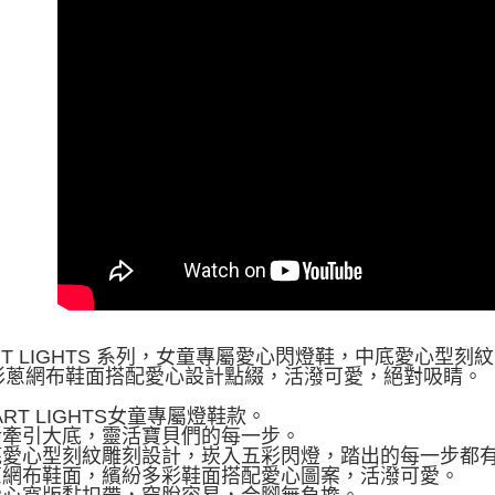
RT LIGHTS 系列，女童專屬愛心閃燈鞋，中底愛心
彩蔥網布鞋面搭配愛心設計點綴，活潑可愛，絕對吸睛。
EART LIGHTS女童專屬燈鞋款。
靈活牽引大底，靈活寶貝們的每一步。
中底愛心型刻紋雕刻設計，崁入五彩閃燈，踏出的每一步都
彩蔥網布鞋面，繽紛多彩鞋面搭配愛心圖案，活潑可愛。