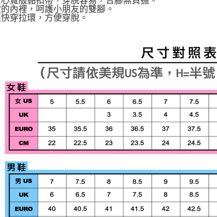
大愛心寬版黏扣帶，穿脫容易，合腳無負擔。
柔軟的內裡，呵護小朋友的雙腳。
後跟快穿拉環，方便穿脫。