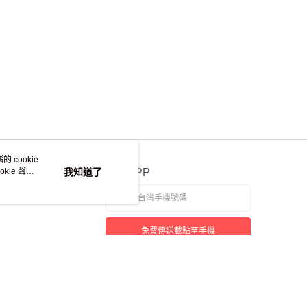
 cookie
kie 聲明
我知道了
官方APP
免費傳送載點至手機
本站最佳瀏覽環境請使用 Google Chrome、Firefox 或 Edge 以上版本