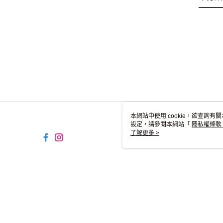
本網站中使用 cookie，欲查詢有關
設定，請參閱本網站「
隱私權條款
使用 cookie。
了解更多 >
TW-MWG1-61-99 Web2.0 
© 2026 by 碩方國際貿易股份有限公司