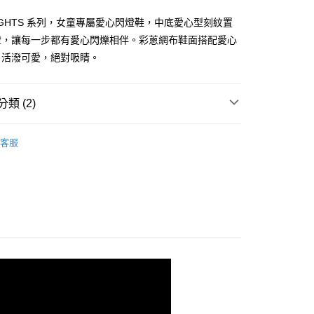
式選擇「大哥付你分期」，訂單成立後會自動跳轉到大哥付的交易
證手機門號後，選擇欲分期的期數、繳款截止日，確認付款後即
 LIGHTS 系列，女童專屬愛心閃燈鞋，中底愛心型刻紋置
。
准額度、可分期數及費用金額請依後續交易確認頁面所載為準。
燈，讓每一步都有愛心閃爍相伴。彩蔥網布鞋面搭配愛心
立30分鐘內，如未前往確認交易或遇審核未通過，訂單將自動取
，活潑可愛，絕對吸睛。
「轉專審核」未通過狀況，表示未達大哥付你分期系統評分，恕
00，滿NT$2,500(含以上)免運費
評估內容。
式說明】
項不併入電信帳單，「大哥付你分期」於每月結算日後寄送繳費提
類 (2)
訊連結打開帳單後，可選擇「超商條碼／台灣大直營門市／銀行轉
嬰童系列
付／iPASS MONEY」等通路繳費。
客服
點】童嬰炫亮閃燈鞋
項】
係由「台灣大哥大股份有限公司」（以下簡稱本公司）所提供，讓
易時，得透過本服務購買商品或服務，並由商店將買賣／分期付
金債權讓與本公司後，依約使用本公司帳單繳交帳款。
意付款使用「大哥付你分期」之契約關係目的，商店將以您的個人
含姓名、電話或地址）提供予台灣大哥大進項蒐集、處理及利
公司與您本人進行分期帳單所需資料之確認、核對及更正。
戶服務條款，請詳閱以下連結：
https://oppay.tw/userRule