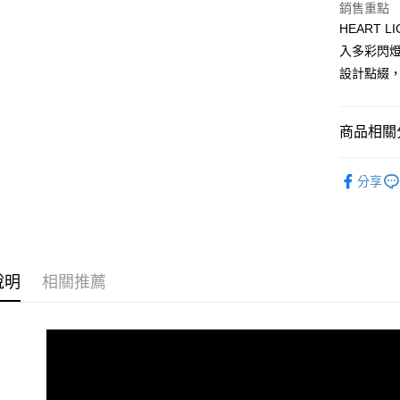
2.付款方
銷售重點
流程，驗
HEART
完成交易
運送方式
3.實際核
入多彩閃
4.訂單成
宅配
設計點綴
消。如遇
每筆NT$1
無法說明
【繳款方
1.分期款
商品相關分
醒簡訊。
2.透過簡
兒童系列
帳／街口支
分享
【注目焦
【注意事
1.本服務
用戶於交
款買賣價
2.基於同
說明
相關推薦
資料（包
用，由本
3.完整用