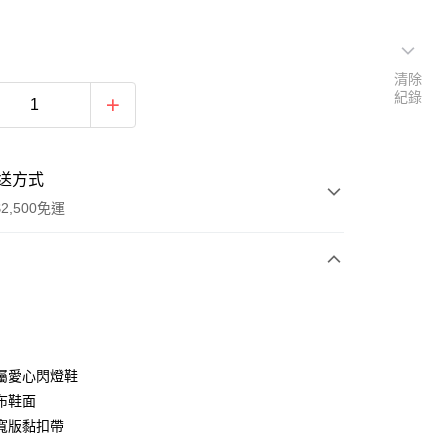
清除
紀錄
送方式
2,500免運
次付款
分期
屬愛心閃燈鞋
布鞋面
你分期使用說明】
寬版黏扣帶
由台灣大哥大提供，台灣大哥大用戶可立即使用無須另外申請。