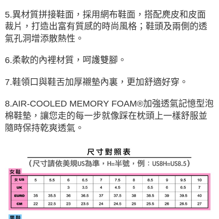
5.異材質拼接鞋面，採用網布鞋面，搭配麂皮和皮面
裁片，打造出富有質感的時尚風格；鞋頭及兩側的透
氣孔洞增添散熱性。
6.柔軟的內裡材質，呵護雙腳。
7.鞋領口與鞋舌加厚襯墊內裏，更加舒適好穿。
8.AIR-COOLED MEMORY FOAM®加強透氣記憶型泡
棉鞋墊，讓您走的每一步就像踩在枕頭上一樣舒服並
隨時保持乾爽透氣。