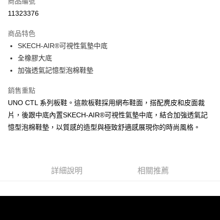
商品編號
LINE Pay
11323376
大哥付你分期
商品特色
相關說明
SKECH-AIR®可視性氣墊中底
【大哥付你分期使用說明】
ATM付款
1.本服務由台灣大哥大提供，台灣大哥大用戶可立即使用無須另外申請。
全橡膠大底
2.付款方式選擇「大哥付你分期」，訂單成立後會自動跳轉到大哥付的交易
加強透氣記憶型泡棉鞋墊
流程，驗證手機門號後，選擇欲分期的期數、繳款截止日，確認付款後即完
運送方式
成交易。
銷售重點
3.實際核准額度、可分期數及費用金額請依後續交易確認頁面所載為準。
宅配
4.訂單成立30分鐘內，如未前往確認交易或遇審核未通過，訂單將自動取
UNO CTL 系列板鞋。這款板鞋採用網布鞋面，搭配麂皮和皮面裁
每筆NT$100，滿NT$2,500(含以上)免運費
消。如遇「轉專審核」未通過狀況，表示未達大哥付你分期系統評分，恕無
片，後跟中底內置SKECH-AIR®可視性氣墊中底，結合加強透氣記
法說明評估內容。
憶型泡棉鞋墊，以質感的造型與極致舒適感展現你的時尚風格。
【繳款方式說明】
1.分期款項不併入電信帳單，「大哥付你分期」於每月結算日後寄送繳費提
醒簡訊。
2.透過簡訊連結打開帳單後，可選擇「超商條碼／台灣大直營門市／銀行轉
帳／街口支付／iPASS MONEY」等通路繳費。
詳細說明
相關推薦
【注意事項】
1.本服務係由「台灣大哥大股份有限公司」（以下簡稱本公司）所提供，讓
用戶於交易時，得透過本服務購買商品或服務，並由商店將買賣／分期付款
買賣價金債權讓與本公司後，依約使用本公司帳單繳交帳款。
2.基於同意付款使用「大哥付你分期」之契約關係目的，商店將以您的個人