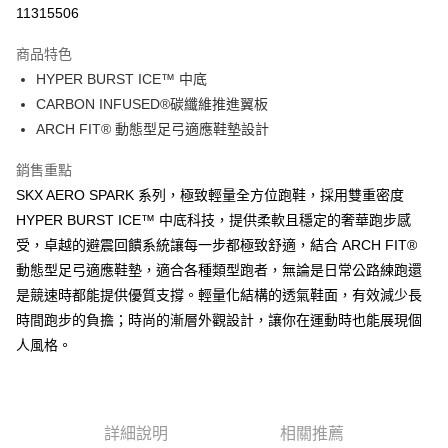
LINE Pay
11315506
大哥付你分期
商品特色
相關說明
HYPER BURST ICE™ 中底
【大哥付你分期使用說明】
ATM付款
1.本服務由台灣大哥大提供，台灣大哥大用戶可立即使用無須另外申請。
CARBON INFUSED®碳纖維推進翼板
2.付款方式選擇「大哥付你分期」，訂單成立後會自動跳轉到大哥付的交易
ARCH FIT® 動態型足弓適應鞋墊設計
流程，驗證手機門號後，選擇欲分期的期數、繳款截止日，確認付款後即完
運送方式
成交易。
銷售重點
3.實際核准額度、可分期數及費用金額請依後續交易確認頁面所載為準。
宅配
4.訂單成立30分鐘內，如未前往確認交易或遇審核未通過，訂單將自動取
SKX AERO SPARK 系列，極致輕量全方位跑鞋，採用雙重密度
每筆NT$100，滿NT$2,500(含以上)免運費
消。如遇「轉專審核」未通過狀況，表示未達大哥付你分期系統評分，恕無
HYPER BURST ICE™ 中底科技，提供柔軟且穩定的奢華跑步感
法說明評估內容。
受，卓越的避震回饋系統讓每一步都極致舒適，結合 ARCH FIT®
【繳款方式說明】
1.分期款項不併入電信帳單，「大哥付你分期」於每月結算日後寄送繳費提
動態型足弓適應鞋墊，適合各種類型跑者，無論是日常公路練跑還
醒簡訊。
是競速時都能提供優質支撐。輕量化結構的透氣鞋面，有效減少長
2.透過簡訊連結打開帳單後，可選擇「超商條碼／台灣大直營門市／銀行轉
帳／街口支付／iPASS MONEY」等通路繳費。
時間跑步的負擔；時尚的漸層外觀設計，讓你在運動時也能展現個
人風格。
【注意事項】
1.本服務係由「台灣大哥大股份有限公司」（以下簡稱本公司）所提供，讓
用戶於交易時，得透過本服務購買商品或服務，並由商店將買賣／分期付款
買賣價金債權讓與本公司後，依約使用本公司帳單繳交帳款。
2.基於同意付款使用「大哥付你分期」之契約關係目的，商店將以您的個人
詳細說明
相關推薦
資料（包含姓名、電話或地址）提供予台灣大哥大進項蒐集、處理及利用，