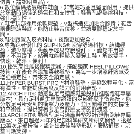
仿冒，請認明真品)。
6.數位編碼透氣網布鞋面，非常輕巧並且堅固耐用，提供
於運動時絕佳的透氣性和支撐性；鞋帶孔處熱熔科技，
強化穩固性。
7.鞋舌頂部採用柔軟襯墊，V型構造更加貼合腳背；鞋舌
兩側連結鞋底，能防止鞋舌位移，並讓雙腳穩定於中
間。
8.鞋後跟置入反光科技，夜跑更加安全。
9.專為跑者優化的 SLIP-INS® 瞬穿舒適科技，結構輕
盈，減少摩擦，免動手輕易穿脫設計，，讓您不用彎
腰，不用蹲下，站著就能輕鬆入腳穿上鞋，解放雙手，
快速、乾淨、便利！
10.優質高性能後跟穩定器，搭配獨家 HEEL PILLOW®
技術，在後套內添加柔軟襯墊，為每一步增添舒適感受
增強穩定性，帶來安全鎖定感。
11.HYPER BURST PRO™材質鞋墊，是極致輕量化、富
有彈性，並能提供高度反饋力的耐用鞋墊。
12.ARCH FIT® 動態型足弓適應鞋墊設計(進階跑鞋專屬
版本)，具有足科醫生專業認證的足部舒壓平衡系統，能
分散足弓所受到的衝擊力及壓力，並回饋穩定的支撐性
和平衡性，提供穿著者足弓舒壓支撐的舒適感。
13.ARCH FIT® 動態型足弓適應鞋墊設計(進階跑鞋專屬
版本)，來自超過20年的足部科學研究所研究開發，透過
12萬次足部掃描，設計出最佳鞋墊形狀，服貼舒壓，完
整呵護雙腳。