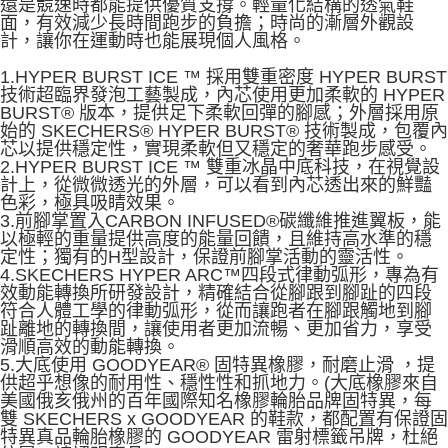
還是競速時都能提供優質支撐。輕量化結構的透氣鞋
面，有效減少長時間跑步的負擔；時尚的漸層外觀設
計，讓你在運動時也能展現個人風格。
1.HYPER BURST ICE ™ 採用雙重密度 HYPER BURST
技術超臨界發泡工藝製成，內芯使用更加柔軟的 HYPER
BURST® 版本，提供足下柔軟回彈的腳感；外層採用原
始的 SKECHERS® HYPER BURST® 技術製成，包覆內
芯以提供穩定性，實現柔軟但又穩定的奢華跑步感受。
2.HYPER BURST ICE ™ 雙重冰晶中底科技，在視覺設
計上，從微微透光的外層，可以看到內芯透出來的鮮豔
色彩，極具吸睛效果。
3.前腳掌置入CARBON INFUSED®碳纖維推進翼板，能
以極輕的重量提供高度的能量回饋，且維持高水準的穩
定性；獨有的H型設計，保證前腳掌活動的靈活性。
4.SKECHERS HYPER ARC™四段式律動弧形，專為有
效動能轉換所研發設計，精確結合從腳跟到腳趾的四段
符合人體工學的律動弧形，從而讓跑者在腳跟觸地到腳
趾離地的轉換間，讓使用者更加流暢、更加省力，享受
滑順高效的動能轉換。
5.大底使用 GOODYEAR® 固特異橡膠，耐磨止滑 ，提
供超乎想像的耐用性、穩性性和抓地力。(大底橡膠來自
美國俄亥俄州的百年國際知名橡膠輪胎品牌固特異，每
雙 SKECHERS x GOODYEAR 的鞋款，都配置有保證固
特異真品輪胎橡膠的 GOODYEAR 雷射標籤吊牌，杜絕