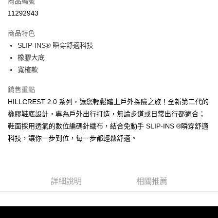
商品編號
LINE Pay
11292943
大哥付你分期
商品特色
相關說明
SLIP-INS® 瞬穿舒適科技
【大哥付你分期使用說明】
ATM付款
1.本服務由台灣大哥大提供，台灣大哥大用戶可立即使用無須另外申請。
橡膠大底
2.付款方式選擇「大哥付你分期」，訂單成立後會自動跳轉到大哥付的交易
寬楦款
流程，驗證手機門號後，選擇欲分期的期數、繳款截止日，確認付款後即完
運送方式
成交易。
銷售重點
3.實際核准額度、可分期數及費用金額請依後續交易確認頁面所載為準。
宅配
4.訂單成立30分鐘內，如未前往確認交易或遇審核未通過，訂單將自動取
HILLCREST 2.0 系列，讓您輕鬆踏上戶外探險之旅！全新第二代的
每筆NT$100，滿NT$2,500(含以上)免運費
消。如遇「轉專審核」未通過狀況，表示未達大哥付你分期系統評分，恕無
橡膠鞋底設計，專為戶外出行打造，無論步道或日常出行都適合；
法說明評估內容。
鞋面採用透氣的數位編碼針織布，結合免動手 SLIP-INS ®瞬穿舒適
【繳款方式說明】
1.分期款項不併入電信帳單，「大哥付你分期」於每月結算日後寄送繳費提
科技，讓你一步到位，每一步都輕鬆舒適。
醒簡訊。
2.透過簡訊連結打開帳單後，可選擇「超商條碼／台灣大直營門市／銀行轉
帳／街口支付／iPASS MONEY」等通路繳費。
【注意事項】
詳細說明
相關推薦
1.本服務係由「台灣大哥大股份有限公司」（以下簡稱本公司）所提供，讓
用戶於交易時，得透過本服務購買商品或服務，並由商店將買賣／分期付款
買賣價金債權讓與本公司後，依約使用本公司帳單繳交帳款。
2.基於同意付款使用「大哥付你分期」之契約關係目的，商店將以您的個人