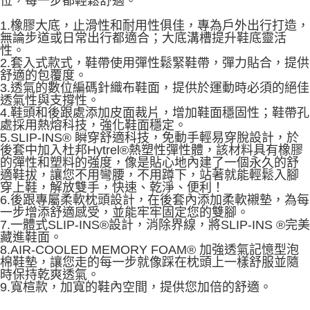
位，每一步都輕鬆舒適。
1.橡膠大底，止滑性和耐用性俱佳，專為戶外出行打造，
無論步道或日常出行都適合；大底溝槽提升鞋底靈活
性。
2.套入式款式，鞋帶使用彈性鬆緊鞋帶，彈力貼合，提供
舒適的包覆度。
3.透氣的數位編碼針織布鞋面，提供於運動時必須的絕佳
透氣性與支撐性。
4.鞋頭和後跟處添加皮面裁片，增加鞋面穩固性；鞋帶孔
處採用熱熔科技，強化鞋面穩定。
5.SLIP-INS® 瞬穿舒適科技，免動手輕易穿脫設計，於
後套中加入杜邦Hytrel®熱塑性彈性體，該材料具有橡膠
的彈性和塑料的強度，像是貼心地內建了一個永久的舒
適鞋拔，讓您不用彎腰，不用蹲下，站著就能輕鬆入腳
穿上鞋，解放雙手，快速、乾淨、便利！
6.後跟專屬柔軟枕頭設計，在後套內添加柔軟襯墊，為每
一步增添舒適感受，並能牢牢固定您的雙腳。
7.一體式SLIP-INS®設計，消除界線，將SLIP-INS ®完美
藏進鞋面。
8.AIR-COOLED MEMORY FOAM® 加強透氣記憶型泡
棉鞋墊，讓您走的每一步就像踩在枕頭上一樣舒服並隨
時保持乾爽透氣。
9.寬楦款，加寬的鞋內空間，提供您加倍的舒適。