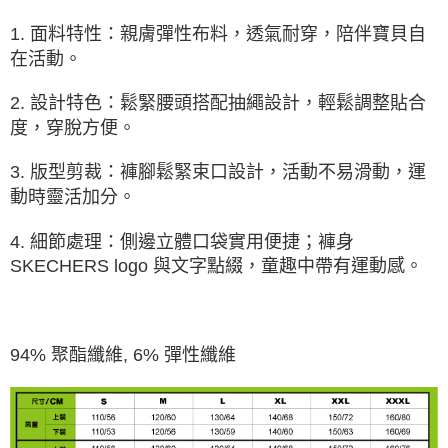
由本公司與您本人進行分期帳單所需資料之確認、核對及更正。
3.完整用戶服務條款，請詳閱以下連結：
https://oppay.tw/userRule
1. 面料特性：親膚彈性布料，透氣耐穿，陪伴寶貝自
在活動。
2. 設計特色：鬆緊腰頭搭配抽繩設計，輕鬆調整貼合
度，穿脫方便。
3. 版型剪裁：褲腳鬆緊束口設計，活動不易滑動，運
動時靈活加分。
4. 細節處理：側邊立體口袋實用便捷；褲身
SKECHERS logo 與文字點綴，童趣中帶有運動感。
94% 聚酯纖維, 6% 彈性纖維