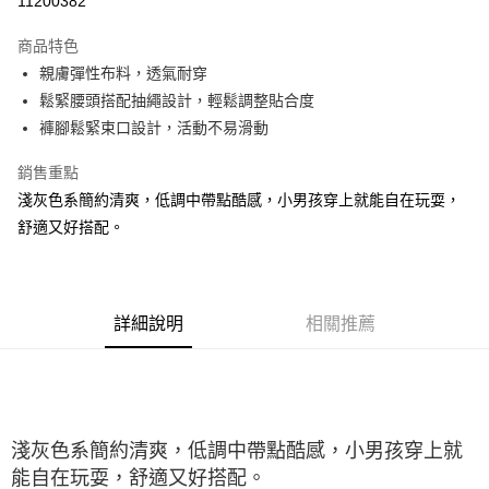
11200382
大哥付你分期
商品特色
相關說明
親膚彈性布料，透氣耐穿
【大哥付你分期使用說明】
ATM付款
1.本服務由台灣大哥大提供，台灣大哥大用戶可立即使用無須另外申請。
鬆緊腰頭搭配抽繩設計，輕鬆調整貼合度
2.付款方式選擇「大哥付你分期」，訂單成立後會自動跳轉到大哥付的交易
褲腳鬆緊束口設計，活動不易滑動
流程，驗證手機門號後，選擇欲分期的期數、繳款截止日，確認付款後即完
運送方式
成交易。
銷售重點
3.實際核准額度、可分期數及費用金額請依後續交易確認頁面所載為準。
宅配
4.訂單成立30分鐘內，如未前往確認交易或遇審核未通過，訂單將自動取
淺灰色系簡約清爽，低調中帶點酷感，小男孩穿上就能自在玩耍，
每筆NT$100，滿NT$2,500(含以上)免運費
消。如遇「轉專審核」未通過狀況，表示未達大哥付你分期系統評分，恕無
舒適又好搭配。
法說明評估內容。
【繳款方式說明】
1.分期款項不併入電信帳單，「大哥付你分期」於每月結算日後寄送繳費提
醒簡訊。
2.透過簡訊連結打開帳單後，可選擇「超商條碼／台灣大直營門市／銀行轉
詳細說明
相關推薦
帳／街口支付／iPASS MONEY」等通路繳費。
【注意事項】
1.本服務係由「台灣大哥大股份有限公司」（以下簡稱本公司）所提供，讓
用戶於交易時，得透過本服務購買商品或服務，並由商店將買賣／分期付款
買賣價金債權讓與本公司後，依約使用本公司帳單繳交帳款。
淺灰色系簡約清爽，低調中帶點酷感，小男孩穿上就
2.基於同意付款使用「大哥付你分期」之契約關係目的，商店將以您的個人
資料（包含姓名、電話或地址）提供予台灣大哥大進項蒐集、處理及利用，
能自在玩耍，舒適又好搭配。