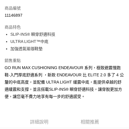
信用卡一次付款
商品編號
LINE Pay
11146897
大哥付你分期
商品特色
相關說明
SLIP-INS® 瞬穿舒適科技
【大哥付你分期使用說明】
ATM付款
1.本服務由台灣大哥大提供，台灣大哥大用戶可立即使用無須另外申請。
ULTRA LIGHT™中底
2.付款方式選擇「大哥付你分期」，訂單成立後會自動跳轉到大哥付的交易
加強透氣瑜珈鞋墊
流程，驗證手機門號後，選擇欲分期的期數、繳款截止日，確認付款後即完
運送方式
成交易。
銷售重點
3.實際核准額度、可分期數及費用金額請依後續交易確認頁面所載為準。
宅配
4.訂單成立30分鐘內，如未前往確認交易或遇審核未通過，訂單將自動取
GO RUN MAX CUSHIONING ENDEAVOUR 系列，極致避震慢跑
每筆NT$100，滿NT$2,500(含以上)免運費
消。如遇「轉專審核」未通過狀況，表示未達大哥付你分期系統評分，恕無
鞋-入門厚底舒適系列 ，新款 ENDEAVOUR 比 ELITE 2.0 多了 4 公
法說明評估內容。
釐的中底高度，並配備 ULTRA LIGHT 緩震中底，能提供卓越的舒
【繳款方式說明】
1.分期款項不併入電信帳單，「大哥付你分期」於每月結算日後寄送繳費提
適緩震和支撐，並且搭載SLIP-INS® 瞬穿舒適科技，讓穿脫更加方
醒簡訊。
便，讓您毫不費力地享有每一步的舒適感受。
2.透過簡訊連結打開帳單後，可選擇「超商條碼／台灣大直營門市／銀行轉
帳／街口支付／iPASS MONEY」等通路繳費。
【注意事項】
1.本服務係由「台灣大哥大股份有限公司」（以下簡稱本公司）所提供，讓
詳細說明
相關推薦
用戶於交易時，得透過本服務購買商品或服務，並由商店將買賣／分期付款