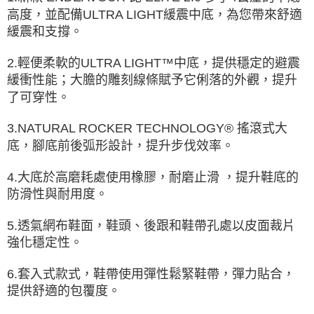
高度，並配備ULTRA LIGHT緩震中底，為您帶來舒適
緩震和支撐。
2.輕便柔軟的ULTRA LIGHT™中底，提供穩定的避震
緩衝性能；大膽的雕刻線條賦予它俐落的外觀，提升
了可穿性。
3.NATURAL ROCKER TECHNOLOGY® 搖滾式大
底，腳底前後弧形設計，提升步伐效率。
4.大底於高磨耗處使用橡膠，耐磨止滑 ，提升鞋底的
防滑性與耐用度。
5.透氣網布鞋面，鞋頭、後跟和鞋帶孔處以皮面裁片
強化穩定性。
6.套入式款式，鞋帶使用彈性鬆緊鞋帶，彈力貼合，
提供舒適的包覆度。