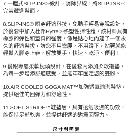
7.一體式SLIP-INS®設計，消除界線，將SLIP-INS ®
完美藏進鞋面。
8.SLIP-INS® 瞬穿舒適科技，免動手輕易穿脫設計，
於後套中加入杜邦Hytrel®熱塑性彈性體，該材料具有
橡膠的彈性和塑料的強度，像是貼心地內建了一個永
久的舒適鞋拔，讓您不用彎腰，不用蹲下，站著就能
輕鬆入腳穿上鞋，解放雙手，快速、乾淨、便利！
9.後跟專屬柔軟枕頭設計，在後套內添加柔軟襯墊，
為每一步增添舒適感受，並能牢牢固定您的雙腳。
10.AIR COOLED GOGA MAT™加強透氣瑜珈鞋墊，
提供絕佳的回彈力和舒適性。
11.SOFT STRIDE™鞋墊層，具有透氣吸濕的功效，
能保持足部乾爽，並提供舒適的避震回彈力。