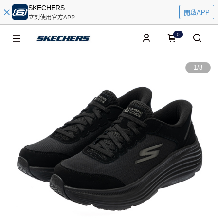
SKECHERS
開啟APP
立刻使用官方APP
0
1
/
8