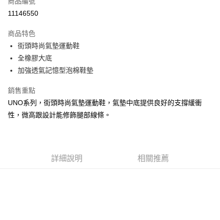
商品編號
LINE Pay
11146550
大哥付你分期
商品特色
相關說明
街頭時尚氣墊運動鞋
【大哥付你分期使用說明】
ATM付款
1.本服務由台灣大哥大提供，台灣大哥大用戶可立即使用無須另外申請。
全橡膠大底
2.付款方式選擇「大哥付你分期」，訂單成立後會自動跳轉到大哥付的交易
加強透氣記憶型泡棉鞋墊
流程，驗證手機門號後，選擇欲分期的期數、繳款截止日，確認付款後即完
運送方式
成交易。
銷售重點
3.實際核准額度、可分期數及費用金額請依後續交易確認頁面所載為準。
宅配
4.訂單成立30分鐘內，如未前往確認交易或遇審核未通過，訂單將自動取
UNO系列，街頭時尚氣墊運動鞋，氣墊中底提供良好的支撐緩衝
每筆NT$100，滿NT$2,500(含以上)免運費
消。如遇「轉專審核」未通過狀況，表示未達大哥付你分期系統評分，恕無
性，微高跟設計能修飾腿部線條。
法說明評估內容。
【繳款方式說明】
1.分期款項不併入電信帳單，「大哥付你分期」於每月結算日後寄送繳費提
醒簡訊。
2.透過簡訊連結打開帳單後，可選擇「超商條碼／台灣大直營門市／銀行轉
詳細說明
相關推薦
帳／街口支付／iPASS MONEY」等通路繳費。
【注意事項】
1.本服務係由「台灣大哥大股份有限公司」（以下簡稱本公司）所提供，讓
用戶於交易時，得透過本服務購買商品或服務，並由商店將買賣／分期付款
買賣價金債權讓與本公司後，依約使用本公司帳單繳交帳款。
2.基於同意付款使用「大哥付你分期」之契約關係目的，商店將以您的個人