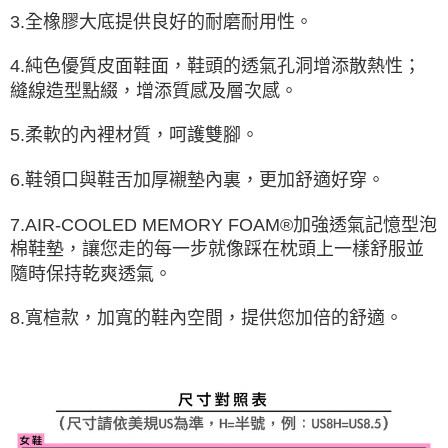
3.全橡膠大底提供良好的耐磨耐用性。
4.純色優質皮面鞋面，鞋頭的透氣孔洞增添散熱性；
縫線造型點綴，增添質感及層次感。
5.柔軟的內裡材質，呵護雙腳。
6.鞋領口與鞋舌加厚襯墊內裏，更加舒適好穿。
7.AIR-COOLED MEMORY FOAM®加強透氣記憶型泡
棉鞋墊，讓您走的每一步就像踩在枕頭上一樣舒服並
隨時保持乾爽透氣。
8.寬楦款，加寬的鞋內空間，提供您加倍的舒適。