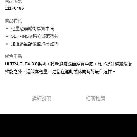
商品編號
LINE Pay
11146486
大哥付你分期
商品特色
相關說明
輕量避震緩衝厚實中底
【大哥付你分期使用說明】
ATM付款
1.本服務由台灣大哥大提供，台灣大哥大用戶可立即使用無須另外申請。
SLIP-INS® 瞬穿舒適科技
2.付款方式選擇「大哥付你分期」，訂單成立後會自動跳轉到大哥付的交易
加強透氣記憶型泡棉鞋墊
流程，驗證手機門號後，選擇欲分期的期數、繳款截止日，確認付款後即完
運送方式
成交易。
銷售重點
3.實際核准額度、可分期數及費用金額請依後續交易確認頁面所載為準。
宅配
4.訂單成立30分鐘內，如未前往確認交易或遇審核未通過，訂單將自動取
ULTRA FLEX 3.0系列，輕量避震緩衝厚實中底，除了提升避震緩衝
每筆NT$100，滿NT$2,500(含以上)免運費
消。如遇「轉專審核」未通過狀況，表示未達大哥付你分期系統評分，恕無
性能之外，還兼顧輕量，是您在運動或休閒時的最佳選擇。
法說明評估內容。
【繳款方式說明】
1.分期款項不併入電信帳單，「大哥付你分期」於每月結算日後寄送繳費提
醒簡訊。
2.透過簡訊連結打開帳單後，可選擇「超商條碼／台灣大直營門市／銀行轉
詳細說明
相關推薦
帳／街口支付／iPASS MONEY」等通路繳費。
【注意事項】
1.本服務係由「台灣大哥大股份有限公司」（以下簡稱本公司）所提供，讓
用戶於交易時，得透過本服務購買商品或服務，並由商店將買賣／分期付款
買賣價金債權讓與本公司後，依約使用本公司帳單繳交帳款。
2.基於同意付款使用「大哥付你分期」之契約關係目的，商店將以您的個人