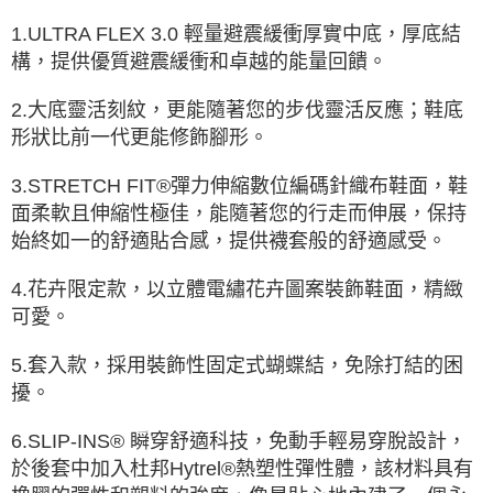
1.ULTRA FLEX 3.0 輕量避震緩衝厚實中底，厚底結
構，提供優質避震緩衝和卓越的能量回饋。
2.大底靈活刻紋，更能隨著您的步伐靈活反應；鞋底
形狀比前一代更能修飾腳形。
3.STRETCH FIT®彈力伸縮數位編碼針織布鞋面，鞋
面柔軟且伸縮性極佳，能隨著您的行走而伸展，保持
始終如一的舒適貼合感，提供襪套般的舒適感受。
4.花卉限定款，以立體電繡花卉圖案裝飾鞋面，精緻
可愛。
5.套入款，採用裝飾性固定式蝴蝶結，免除打結的困
擾。
6.SLIP-INS® 瞬穿舒適科技，免動手輕易穿脫設計，
於後套中加入杜邦Hytrel®熱塑性彈性體，該材料具有