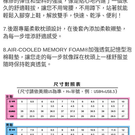
橡膠的彈性和塑料的強度，像是貼心地內建了一個永
久的舒適鞋拔，讓您不用彎腰，不用蹲下，站著就能
輕鬆入腳穿上鞋，解放雙手，快速、乾淨、便利！
7.後跟專屬柔軟枕頭設計，在後套內添加柔軟襯墊，
為每一步增添舒適感受。
8.AIR-COOLED MEMORY FOAM®加強透氣記憶型泡
棉鞋墊，讓您走的每一步就像踩在枕頭上一樣舒服並
隨時保持乾爽透氣。