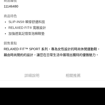
商品編號
LINE Pay
11146480
大哥付你分期
商品特色
相關說明
SLIP-INS® 瞬穿舒適科技
【大哥付你分期使用說明】
ATM付款
1.本服務由台灣大哥大提供，台灣大哥大用戶可立即使用無須另外申請。
RELAXED FIT® 寬敞設計
2.付款方式選擇「大哥付你分期」，訂單成立後會自動跳轉到大哥付的交易
加強透氣記憶型泡棉鞋墊
流程，驗證手機門號後，選擇欲分期的期數、繳款截止日，確認付款後即完
運送方式
成交易。
銷售重點
3.實際核准額度、可分期數及費用金額請依後續交易確認頁面所載為準。
宅配
4.訂單成立30分鐘內，如未前往確認交易或遇審核未通過，訂單將自動取
RELAXED FIT™ SPORT 系列，專為女性設計的時尚休閒運動鞋，
每筆NT$100，滿NT$2,500(含以上)免運費
消。如遇「轉專審核」未通過狀況，表示未達大哥付你分期系統評分，恕無
藉由時尚簡約的設計，讓您在日常生活中展現出獨特的優雅魅力。
法說明評估內容。
【繳款方式說明】
1.分期款項不併入電信帳單，「大哥付你分期」於每月結算日後寄送繳費提
醒簡訊。
2.透過簡訊連結打開帳單後，可選擇「超商條碼／台灣大直營門市／銀行轉
詳細說明
相關推薦
帳／街口支付／iPASS MONEY」等通路繳費。
【注意事項】
1.本服務係由「台灣大哥大股份有限公司」（以下簡稱本公司）所提供，讓
用戶於交易時，得透過本服務購買商品或服務，並由商店將買賣／分期付款
買賣價金債權讓與本公司後，依約使用本公司帳單繳交帳款。
2.基於同意付款使用「大哥付你分期」之契約關係目的，商店將以您的個人