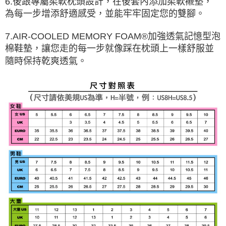
6.後跟專屬柔軟枕頭設計，在後套內添加柔軟襯墊，
為每一步增添舒適感受，並能牢牢固定您的雙腳。
7.AIR-COOLED MEMORY FOAM®加強透氣記憶型泡
棉鞋墊，讓您走的每一步就像踩在枕頭上一樣舒服並
隨時保持乾爽透氣。