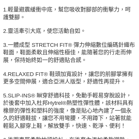
1.輕量避震緩衝中底，幫您吸收對腳部的衝擊力，呵
護雙腳。
2.靈活牽引大底，使您活動自如。
3.一體成型 STRETCH FIT® 彈力伸縮數位編碼針織布
鞋面，鞋面柔軟且伸縮性極佳，能隨著您的行走而伸
展，保持始終如一的舒適貼合感。
4.RELAXED FIT® 鞋頭加寬設計，讓您的前腳掌擁有
更多空間伸展，適合亞洲人版型，舒適性再提升。
5.SLIP-INS® 瞬穿舒適科技，免動手輕易穿脫設計，
於後套中加入杜邦Hytrel®熱塑性彈性體，該材料具有
橡膠的彈性和塑料的強度，像是貼心地內建了一個永
久的舒適鞋拔，讓您不用彎腰，不用蹲下，站著就能
輕鬆入腳穿上鞋，解放雙手，快速、乾淨、便利！