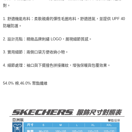
由本公司與您本人進行分期帳單所需資料之確認、核對及更正。
對。
3.完整用戶服務條款，請詳閱以下連結：
https://oppay.tw/userRule
1. 舒適機能布料：柔軟親膚的彈性毛圈布料，舒適透氣，並提供 UPF 40
防曬防護。
2. 設計亮點：精緻品牌刺繡 LOGO，展現細節質感。
3. 實用細節：兩側口袋方便收納小物。
4. 細節處理：袖口與下擺撞色拼接羅紋，增強保暖與包覆效果。
54.0% 棉,46.0% 聚酯纖維