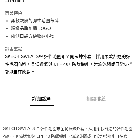
11141888
大哥付你分期
商品特色
相關說明
柔軟親膚的彈性毛圈布料
【大哥付你分期使用說明】
ATM付款
1.本服務由台灣大哥大提供，台灣大哥大用戶可立即使用無須另外申請。
精緻品牌刺繡 LOGO
2.付款方式選擇「大哥付你分期」，訂單成立後會自動跳轉到大哥付的交易
兩側口袋方便收納小物
流程，驗證手機門號後，選擇欲分期的期數、繳款截止日，確認付款後即完
運送方式
成交易。
銷售重點
3.實際核准額度、可分期數及費用金額請依後續交易確認頁面所載為準。
宅配
4.訂單成立30分鐘內，如未前往確認交易或遇審核未通過，訂單將自動取
SKECH-SWEATS™ 彈性毛圈布全開拉鍊外套，採用柔軟舒適的彈
每筆NT$100，滿NT$2,500(含以上)免運費
消。如遇「轉專審核」未通過狀況，表示未達大哥付你分期系統評分，恕無
性毛圈布料，具備透氣與 UPF 40+ 防曬機能，無論休閒或日常穿搭
法說明評估內容。
都能自在應對。
【繳款方式說明】
1.分期款項不併入電信帳單，「大哥付你分期」於每月結算日後寄送繳費提
醒簡訊。
2.透過簡訊連結打開帳單後，可選擇「超商條碼／台灣大直營門市／銀行轉
帳／街口支付／iPASS MONEY」等通路繳費。
詳細說明
相關推薦
【注意事項】
1.本服務係由「台灣大哥大股份有限公司」（以下簡稱本公司）所提供，讓
用戶於交易時，得透過本服務購買商品或服務，並由商店將買賣／分期付款
買賣價金債權讓與本公司後，依約使用本公司帳單繳交帳款。
2.基於同意付款使用「大哥付你分期」之契約關係目的，商店將以您的個人
SKECH-SWEATS™ 彈性毛圈布全開拉鍊外套，採用柔軟舒適的彈性毛圈
資料（包含姓名、電話或地址）提供予台灣大哥大進項蒐集、處理及利用，
布料，具備透氣與 UPF 40 防曬機能，無論休閒或日常穿搭都能自在應