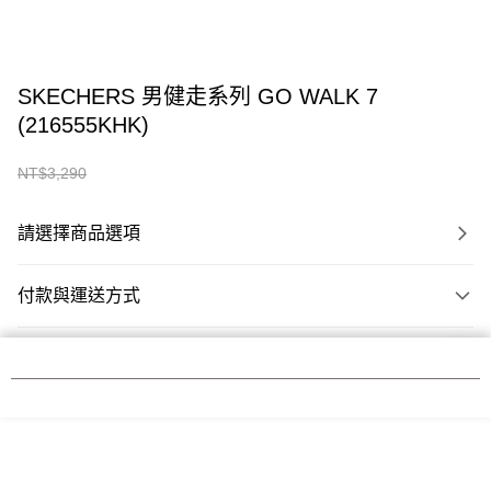
SKECHERS 男健走系列 GO WALK 7
(216555KHK)
宅配滿NT$2,500免運
NT$3,290
NT$2,590
本網站中使用 cookie，欲查詢有關本網站使用 cookie 方式之詳情，及若您不希
望在電腦上使用 cookie 時應如何變更電腦的 cookie 設定，請參閱本網站「
隱私
權條款
」之 Cookie 聲明。您繼續使用本網站即表示您同意本公司得按本網站使
請選擇商品選項
用條款之 Cookie 聲明使用 cookie。
了解更多 >
付款與運送方式
我知道了
宅配滿NT$2,500免運
付款方式
商品特色
信用卡一次付款