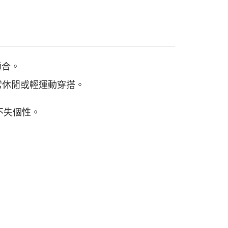
適合。
常休閒或輕運動穿搭。
不失個性。