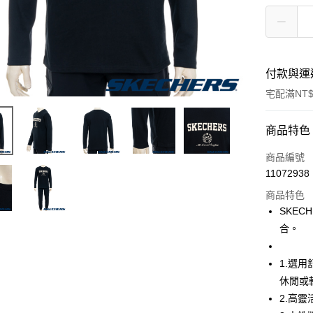
付款與運
宅配滿NT$
付款方式
商品特色
信用卡一
商品編號
11072938
LINE Pay
商品特色
大哥付你
SKE
相關說明
合。
【大哥付
ATM付款
1.本服務
2.付款方
1.選
流程，驗
休閒或
完成交易
運送方式
2.高
3.實際核
4.訂單成