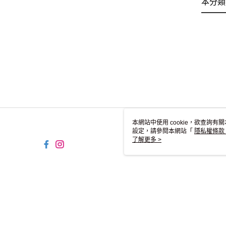
本分類
本網站中使用 cookie，欲查詢有關
設定，請參閱本網站「
隱私權條款
使用 cookie。
了解更多 >
TW-MWG1-61-158 Web2.0
© 2026 by 碩方國際貿易股份有限公司