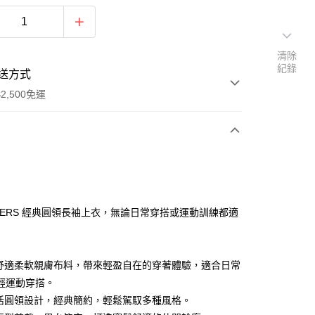
清除
紀錄
送方式
2,500免運
次付款
分期
CHERS 經典圓領長袖上衣，無論日常穿搭或運動訓練都適
你分期使用說明】
由台灣大哥大提供，台灣大哥大用戶可立即使用無須另外申請。
式選擇「大哥付你分期」，訂單成立後會自動跳轉到大哥付的交易
用舒適柔軟親膚布料，帶來輕盈自在的穿著體驗，適合日常
證手機門號後，選擇欲分期的期數、繳款截止日，確認付款後即
輕運動穿搭。
。
靈活圓領設計，經典簡約，輕鬆駕馭多種風格。
准額度、可分期數及費用金額請依後續交易確認頁面所載為準。
立30分鐘內，如未前往確認交易或遇審核未通過，訂單將自動取