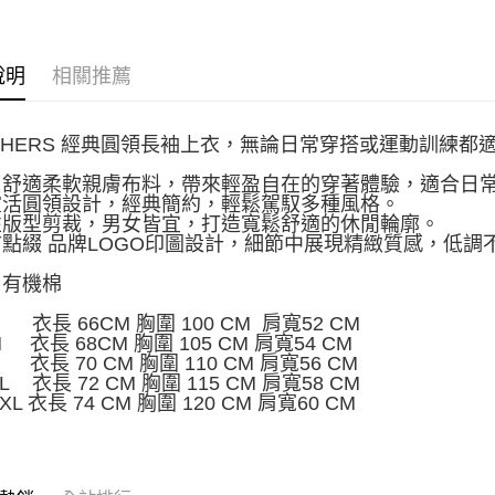
說明
相關推薦
CHERS 經典圓領長袖上衣，無論日常穿搭或運動訓練都
選用舒適柔軟親膚布料，帶來輕盈自在的穿著體驗，適合日
高靈活圓領設計，經典簡約，輕鬆駕馭多種風格。
中性版型剪裁，男女皆宜，打造寬鬆舒適的休閒輪廓。
胸前點綴 品牌LOGO印圖設計，細節中展現精緻質感，低調
% 有機棉
 衣長 66CM 胸圍 100 CM 肩寬52 CM
 衣長 68CM 胸圍 105 CM 肩寬54 CM
 衣長 70 CM 胸圍 110 CM 肩寬56 CM
L 衣長 72 CM 胸圍 115 CM 肩寬58 CM
L 衣長 74 CM 胸圍 120 CM 肩寬60 CM