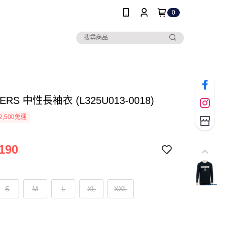
0
ERS 中性長袖衣 (L325U013-0018)
2,500免運
190
S
M
L
XL
XXL