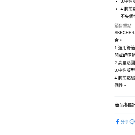
3.中
宅配
消。如遇
4.胸
每筆NT$1
無法說明
【繳款方
不失個
1.分期款
銷售重點
醒簡訊。
SKECH
2.透過簡
帳／街口支
合。
1.選用舒
【注意事
1.本服務
閒或輕運
用戶於交
2.高靈活
款買賣價
3.中性版
2.基於同
資料（包
4.胸前點
用，由本
個性。
3.完整用
商品相關分
服飾新品 NE
分享
服飾系列