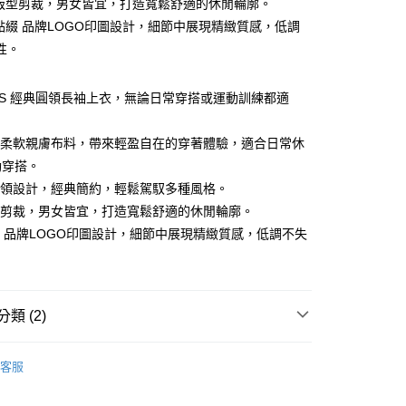
性版型剪裁，男女皆宜，打造寬鬆舒適的休閒輪廓。
「轉專審核」未通過狀況，表示未達大哥付你分期系統評分，恕
前點綴 品牌LOGO印圖設計，細節中展現精緻質感，低調
00，滿NT$2,500(含以上)免運費
評估內容。
式說明】
性。
項不併入電信帳單，「大哥付你分期」於每月結算日後寄送繳費提
ERS 經典圓領長袖上衣，無論日常穿搭或運動訓練都適
訊連結打開帳單後，可選擇「超商條碼／台灣大直營門市／銀行轉
付／iPASS MONEY」等通路繳費。
適柔軟親膚布料，帶來輕盈自在的穿著體驗，適合日常休
項】
係由「台灣大哥大股份有限公司」（以下簡稱本公司）所提供，讓
動穿搭。
易時，得透過本服務購買商品或服務，並由商店將買賣／分期付
圓領設計，經典簡約，輕鬆駕馭多種風格。
金債權讓與本公司後，依約使用本公司帳單繳交帳款。
型剪裁，男女皆宜，打造寬鬆舒適的休閒輪廓。
意付款使用「大哥付你分期」之契約關係目的，商店將以您的個人
含姓名、電話或地址）提供予台灣大哥大進項蒐集、處理及利
綴 品牌LOGO印圖設計，細節中展現精緻質感，低調不失
公司與您本人進行分期帳單所需資料之確認、核對及更正。
戶服務條款，請詳閱以下連結：
https://oppay.tw/userRule
類 (2)
W ARRIVAL
客服
男性 | 長袖