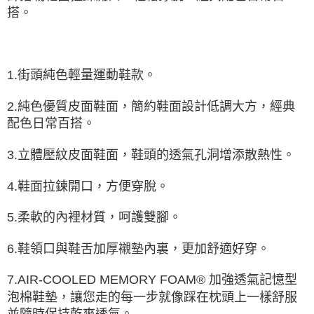
資料（包含姓名、電話或地址）提供予台灣大哥大進項蒐集、處理及利用，
搭。
由本公司與您本人進行分期帳單所需資料之確認、核對及更正。
3.完整用戶服務條款，請詳閱以下連結：
https://oppay.tw/userRule
1.街頭純色輕量運動鞋款。
2.純色優質皮面鞋面，簡約鞋面設計低調大方，經典
配色日常百搭。
3.立體壓紋皮面鞋面，鞋頭的透氣孔洞增添散熱性。
4.鞋面拉鍊開口，方便穿脫。
5.柔軟的內裡材質，呵護雙腳。
6.鞋領口與鞋舌加厚襯墊內裏，更加舒適好穿。
7.AIR-COOLED MEMORY FOAM® 加強透氣記憶型
泡棉鞋墊，讓您走的每一步就像踩在枕頭上一樣舒服
並隨時保持乾爽透氣。