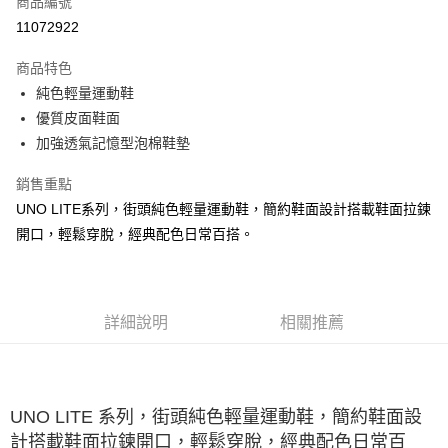
商品編號
LINE Pay
11072922
大哥付你分期
商品特色
相關說明
純色輕量運動鞋
【大哥付你分期使用說明】
ATM付款
1.本服務由台灣大哥大提供，台灣大哥大用戶可立即使用無須另外申請。
優質皮面鞋面
2.付款方式選擇「大哥付你分期」，訂單成立後會自動跳轉到大哥付的交易
加強透氣記憶型泡棉鞋墊
流程，驗證手機門號後，選擇欲分期的期數、繳款截止日，確認付款後即完
運送方式
成交易。
銷售重點
3.實際核准額度、可分期數及費用金額請依後續交易確認頁面所載為準。
宅配
4.訂單成立30分鐘內，如未前往確認交易或遇審核未通過，訂單將自動取
UNO LITE系列，街頭純色輕量運動鞋，簡約鞋面設計搭載鞋面拉鍊
每筆NT$100，滿NT$2,500(含以上)免運費
消。如遇「轉專審核」未通過狀況，表示未達大哥付你分期系統評分，恕無
開口，輕鬆穿脫，經典配色日常百搭。
法說明評估內容。
【繳款方式說明】
1.分期款項不併入電信帳單，「大哥付你分期」於每月結算日後寄送繳費提
醒簡訊。
2.透過簡訊連結打開帳單後，可選擇「超商條碼／台灣大直營門市／銀行轉
詳細說明
相關推薦
帳／街口支付／iPASS MONEY」等通路繳費。
【注意事項】
1.本服務係由「台灣大哥大股份有限公司」（以下簡稱本公司）所提供，讓
用戶於交易時，得透過本服務購買商品或服務，並由商店將買賣／分期付款
UNO LITE 系列，街頭純色輕量運動鞋，簡約鞋面設
買賣價金債權讓與本公司後，依約使用本公司帳單繳交帳款。
計搭載鞋面拉鍊開口，輕鬆穿脫，經典配色日常百
2.基於同意付款使用「大哥付你分期」之契約關係目的，商店將以您的個人