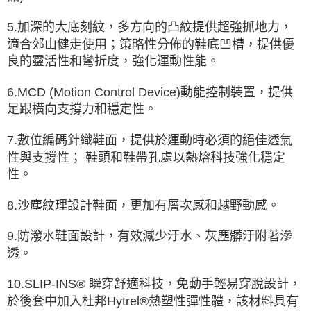
5.加深的大底刻紋，多方向的凸紋提供超強抓地力，
適合郊山健走使用；策略性分佈的鞋底凹槽，提供優
良的靈活性和彎折度，強化運動性能。
6.MCD (Motion Control Device)動能控制裝置，提供
足跟橫向支撐力和穩定性。
7.數位編碼針織鞋面，提供於運動時必須的絕佳透氣
性與支撐性； 鞋頭和鞋帶孔處以熱熔科技強化穩定
性。
8.沙塵紋理設計鞋面，更加有層次感和越野動感。
9.防潑水鞋面設計，有效減少汙水、灰塵髒汙附著滲
透。
10.SLIP-INS® 瞬穿舒適科技，免動手輕易穿脫設計，
於後套中加入杜邦Hytrel®熱塑性彈性體，該材料具有