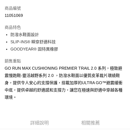
信用卡一次付款
商品編號
LINE Pay
11051069
大哥付你分期
商品特色
相關說明
防潑水鞋面設計
【大哥付你分期使用說明】
ATM付款
1.本服務由台灣大哥大提供，台灣大哥大用戶可立即使用無須另外申請。
SLIP-INS® 瞬穿舒適科技
2.付款方式選擇「大哥付你分期」，訂單成立後會自動跳轉到大哥付的交易
GOODYEAR® 固特異橡膠
流程，驗證手機門號後，選擇欲分期的期數、繳款截止日，確認付款後即完
運送方式
成交易。
銷售重點
3.實際核准額度、可分期數及費用金額請依後續交易確認頁面所載為準。
宅配
4.訂單成立30分鐘內，如未前往確認交易或遇審核未通過，訂單將自動取
GO RUN MAX CUSHIONING PREMIER TRAIL 2.0 系列，極致避
每筆NT$100，滿NT$2,500(含以上)免運費
消。如遇「轉專審核」未通過狀況，表示未達大哥付你分期系統評分，恕無
震慢跑鞋-靈活越野系列 2.0 ，防潑水鞋面以優質皮革裁片環繞鞋
法說明評估內容。
身，提供令人安心的支撐保護，搭載加厚的ULTRA GO™避震緩衝
【繳款方式說明】
1.分期款項不併入電信帳單，「大哥付你分期」於每月結算日後寄送繳費提
中底，提供卓越的舒適感和支撐力，讓您在極速與舒適中穿越各種
醒簡訊。
環境。
2.透過簡訊連結打開帳單後，可選擇「超商條碼／台灣大直營門市／銀行轉
帳／街口支付／iPASS MONEY」等通路繳費。
【注意事項】
1.本服務係由「台灣大哥大股份有限公司」（以下簡稱本公司）所提供，讓
詳細說明
相關推薦
用戶於交易時，得透過本服務購買商品或服務，並由商店將買賣／分期付款