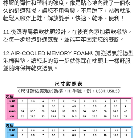
橡膠的彈性和塑料的強度，像是貼心地內建了一個永
久的舒適鞋拔，讓您不用彎腰，不用蹲下，站著就能
輕鬆入腳穿上鞋，解放雙手，快速、乾淨、便利！
11.後跟專屬柔軟枕頭設計，在後套內添加柔軟襯墊，
為每一步增添舒適感受，並能牢牢固定您的雙腳。
12.AIR-COOLED MEMORY FOAM® 加強透氣記憶型
泡棉鞋墊，讓您走的每一步就像踩在枕頭上一樣舒服
並隨時保持乾爽透氣。