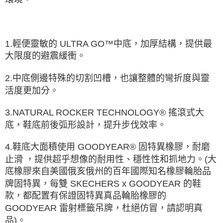
1.輕便靈敏的 ULTRA GO™中底，加厚結構，提供最
大限度的避震緩衝。
2.中底側邊特殊的切割凹槽，也讓整體的彎折度與靈
活度更加分。
3.NATURAL ROCKER TECHNOLOGY® 搖滾式大
底，鞋底前後弧形設計，提升步伐效率。
4.鞋底大面積使用 GOODYEAR® 固特異橡膠，耐磨
止滑 ，提供超乎想像的耐用性、穩性性和抓地力。(大
底橡膠來自美國俄亥俄州的百年國際知名橡膠輪胎品
牌固特異，每雙 SKECHERS x GOODYEAR 的鞋
款，都配置有保證固特異真品輪胎橡膠的
GOODYEAR 雷射標籤吊牌，杜絕仿冒，請認明真
品)。