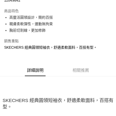
11049842
大哥付你分期
商品特色
相關說明
高靈活圓領設計，簡約百搭
【大哥付你分期使用說明】
ATM付款
1.本服務由台灣大哥大提供，台灣大哥大用戶可立即使用無須另外申請。
親膚柔軟彈性，運動無拘束
2.付款方式選擇「大哥付你分期」，訂單成立後會自動跳轉到大哥付的交易
胸前切割線，更加修飾
流程，驗證手機門號後，選擇欲分期的期數、繳款截止日，確認付款後即完
運送方式
成交易。
銷售重點
3.實際核准額度、可分期數及費用金額請依後續交易確認頁面所載為準。
宅配
4.訂單成立30分鐘內，如未前往確認交易或遇審核未通過，訂單將自動取
SKECHERS 經典圓領短袖衣，舒適柔軟面料，百搭有型。
每筆NT$100，滿NT$2,500(含以上)免運費
消。如遇「轉專審核」未通過狀況，表示未達大哥付你分期系統評分，恕無
法說明評估內容。
【繳款方式說明】
1.分期款項不併入電信帳單，「大哥付你分期」於每月結算日後寄送繳費提
醒簡訊。
詳細說明
相關推薦
2.透過簡訊連結打開帳單後，可選擇「超商條碼／台灣大直營門市／銀行轉
帳／街口支付／iPASS MONEY」等通路繳費。
【注意事項】
1.本服務係由「台灣大哥大股份有限公司」（以下簡稱本公司）所提供，讓
用戶於交易時，得透過本服務購買商品或服務，並由商店將買賣／分期付款
SKECHERS 經典圓領短袖衣，舒適柔軟面料，百搭有
買賣價金債權讓與本公司後，依約使用本公司帳單繳交帳款。
型。
2.基於同意付款使用「大哥付你分期」之契約關係目的，商店將以您的個人
資料（包含姓名、電話或地址）提供予台灣大哥大進項蒐集、處理及利用，