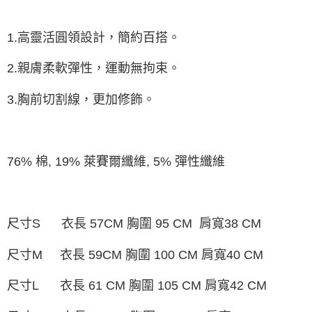
由本公司與您本人進行分期帳單所需資料之確認、核對及更正。
3.完整用戶服務條款，請詳閱以下連結：
https://oppay.tw/userRule
1.高靈活圓領設計，簡約百搭。
2.親膚柔軟彈性，運動無拘束。
3.胸前切割線，更加修飾。
76% 棉, 19% 萊賽爾纖維, 5% 彈性纖維
尺寸S 衣長 57CM 胸圍 95 CM 肩寬38 CM
尺寸M 衣長 59CM 胸圍 100 CM 肩寬40 CM
尺寸L 衣長 61 CM 胸圍 105 CM 肩寬42 CM