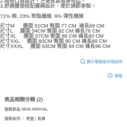
2.兩側口袋設計，方便放置隨身物品。
由本公司與您本人進行分期帳單所需資料之確認、核對及更正。
3.舒適腰頭搭配腰繩設計，便於調節穿脫。
3.完整用戶服務條款，請詳閱以下連結：
https://oppay.tw/userRule
71% 棉, 23% 聚酯纖維, 6% 彈性纖維
尺寸M 腰圍 51CM 臀圍 77 CM 褲長69 CM
尺寸L 腰圍 54CM 臀圍 82 CM 褲長76 CM
尺寸XL 腰圍 57CM 臀圍 86 CM 褲長83 CM
尺寸XXL 腰圍 60CM 臀圍 90 CM 褲長89 CM
尺寸XXXL 腰圍 63CM 臀圍 94 CM 褲長96 CM
顯示電腦版詳細說明
客服
商品相關分類 (2)
服飾新品 NEW ARRIVAL
服飾系列
男童 | 長褲