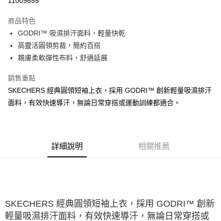
11009655
大哥付你分期
商品特色
相關說明
GODRI™ 吸濕排汗面料，輕量快乾
【大哥付你分期使用說明】
ATM付款
1.本服務由台灣大哥大提供，台灣大哥大用戶可立即使用無須另外申請。
高靈活圓領剪裁，簡約百搭
2.付款方式選擇「大哥付你分期」，訂單成立後會自動跳轉到大哥付的交易
親膚柔軟彈性布料，舒適延展
流程，驗證手機門號後，選擇欲分期的期數、繳款截止日，確認付款後即完
運送方式
成交易。
銷售重點
3.實際核准額度、可分期數及費用金額請依後續交易確認頁面所載為準。
宅配
4.訂單成立30分鐘內，如未前往確認交易或遇審核未通過，訂單將自動取
SKECHERS 經典圓領短袖上衣，採用 GODRI™ 創新輕量吸濕排汗
每筆NT$100，滿NT$2,500(含以上)免運費
消。如遇「轉專審核」未通過狀況，表示未達大哥付你分期系統評分，恕無
面料，有效快速導汗，無論日常穿搭或運動訓練都適合。
法說明評估內容。
【繳款方式說明】
1.分期款項不併入電信帳單，「大哥付你分期」於每月結算日後寄送繳費提
醒簡訊。
2.透過簡訊連結打開帳單後，可選擇「超商條碼／台灣大直營門市／銀行轉
詳細說明
相關推薦
帳／街口支付／iPASS MONEY」等通路繳費。
【注意事項】
1.本服務係由「台灣大哥大股份有限公司」（以下簡稱本公司）所提供，讓
用戶於交易時，得透過本服務購買商品或服務，並由商店將買賣／分期付款
買賣價金債權讓與本公司後，依約使用本公司帳單繳交帳款。
SKECHERS 經典圓領短袖上衣，採用 GODRI™ 創新
2.基於同意付款使用「大哥付你分期」之契約關係目的，商店將以您的個人
資料（包含姓名、電話或地址）提供予台灣大哥大進項蒐集、處理及利用，
輕量吸濕排汗面料，有效快速導汗，無論日常穿搭或