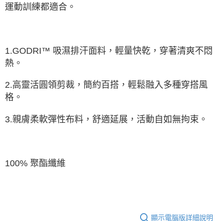
由本公司與您本人進行分期帳單所需資料之確認、核對及更正。
運動訓練都適合。
3.完整用戶服務條款，請詳閱以下連結：
https://oppay.tw/userRule
1.GODRI™ 吸濕排汗面料，輕量快乾，穿著清爽不悶
熱。
2.高靈活圓領剪裁，簡約百搭，輕鬆融入多種穿搭風
格。
3.親膚柔軟彈性布料，舒適延展，活動自如無拘束。
100% 聚酯纖維
顯示電腦版詳細說明