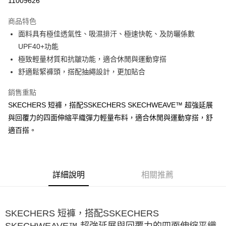
11009626
大哥付你分期
商品特色
相關說明
面料具有極佳透氣性、吸濕排汗、極速快乾、及防曬係數
【大哥付你分期使用說明】
ATM付款
1.本服務由台灣大哥大提供，台灣大哥大用戶可立即使用無須另外申請。
UPF40+功能
2.付款方式選擇「大哥付你分期」，訂單成立後會自動跳轉到大哥付的交易
極致輕量材質和抗皺功能，適合休閒與運動穿搭
流程，驗證手機門號後，選擇欲分期的期數、繳款截止日，確認付款後即完
運送方式
舒適鬆緊褲頭，搭配抽繩設計，更加貼合
成交易。
3.實際核准額度、可分期數及費用金額請依後續交易確認頁面所載為準。
宅配
4.訂單成立30分鐘內，如未前往確認交易或遇審核未通過，訂單將自動取
銷售重點
每筆NT$100，滿NT$2,500(含以上)免運費
消。如遇「轉專審核」未通過狀況，表示未達大哥付你分期系統評分，恕無
SKECHERS 短褲，搭配SSKECHERS SKECHWEAVE™ 超強延展
法說明評估內容。
與回覆力的四面伸縮平織彈力輕量布料，適合休閒與運動穿搭，舒
【繳款方式說明】
1.分期款項不併入電信帳單，「大哥付你分期」於每月結算日後寄送繳費提
適百搭。
醒簡訊。
2.透過簡訊連結打開帳單後，可選擇「超商條碼／台灣大直營門市／銀行轉
帳／街口支付／iPASS MONEY」等通路繳費。
【注意事項】
詳細說明
相關推薦
1.本服務係由「台灣大哥大股份有限公司」（以下簡稱本公司）所提供，讓
用戶於交易時，得透過本服務購買商品或服務，並由商店將買賣／分期付款
買賣價金債權讓與本公司後，依約使用本公司帳單繳交帳款。
2.基於同意付款使用「大哥付你分期」之契約關係目的，商店將以您的個人
SKECHERS 短褲，搭配SSKECHERS
資料（包含姓名、電話或地址）提供予台灣大哥大進項蒐集、處理及利用，
SKECHWEAVE™ 超強延展與回覆力的四面伸縮平織