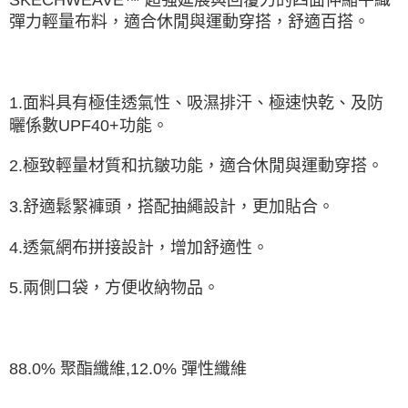
由本公司與您本人進行分期帳單所需資料之確認、核對及更正。
3.完整用戶服務條款，請詳閱以下連結：
https://oppay.tw/userRule
彈力輕量布料，適合休閒與運動穿搭，舒適百搭。
1.面料具有極佳透氣性、吸濕排汗、極速快乾、及防
曬係數UPF40+功能。
2.極致輕量材質和抗皺功能，適合休閒與運動穿搭。
3.舒適鬆緊褲頭，搭配抽繩設計，更加貼合。
4.透氣網布拼接設計，增加舒適性。
5.兩側口袋，方便收納物品。
88.0% 聚酯纖維,12.0% 彈性纖維