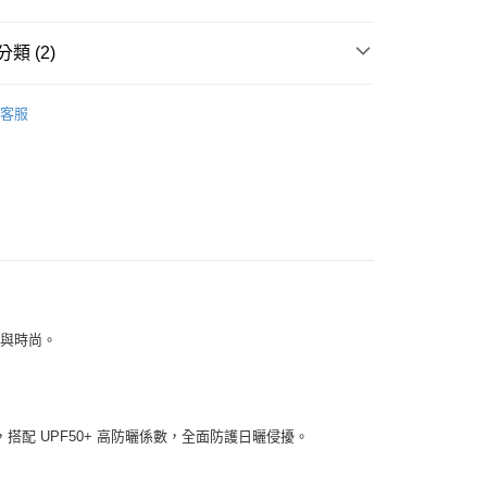
「轉專審核」未通過狀況，表示未達大哥付你分期系統評分，恕
00，滿NT$2,500(含以上)免運費
評估內容。
類 (2)
式說明】
項不併入電信帳單，「大哥付你分期」於每月結算日後寄送繳費提
W ARRIVAL
客服
訊連結打開帳單後，可選擇「超商條碼／台灣大直營門市／銀行轉
男性 | 外套
付／iPASS MONEY」等通路繳費。
項】
係由「台灣大哥大股份有限公司」（以下簡稱本公司）所提供，讓
易時，得透過本服務購買商品或服務，並由商店將買賣／分期付
金債權讓與本公司後，依約使用本公司帳單繳交帳款。
意付款使用「大哥付你分期」之契約關係目的，商店將以您的個人
含姓名、電話或地址）提供予台灣大哥大進項蒐集、處理及利
公司與您本人進行分期帳單所需資料之確認、核對及更正。
戶服務條款，請詳閱以下連結：
https://oppay.tw/userRule
舒適與時尚。
膩，搭配 UPF50+ 高防曬係數，全面防護日曬侵擾。