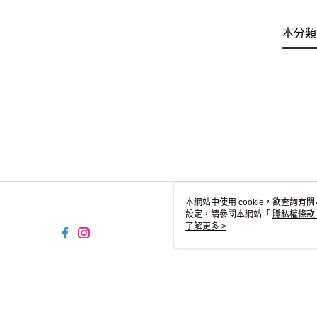
本分類
本網站中使用 cookie，欲查詢有關
設定，請參閱本網站「
隱私權條款
使用 cookie。
了解更多 >