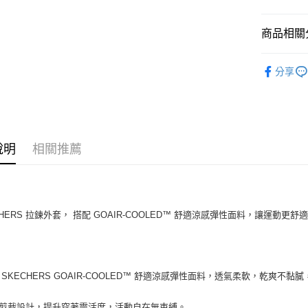
宅配
消。如遇
每筆NT$1
無法說明
商品相關分
【繳款方
1.分期款
服飾新品 NE
醒簡訊。
分享
2.透過簡
服飾系列
帳／街口支
【注意事
1.本服務
用戶於交
說明
相關推薦
款買賣價
2.基於同
資料（包
用，由本
3.完整用
CHERS 拉鍊外套， 搭配 GOAIR-COOLED™ 舒適涼感彈性面料，讓運動更
用 SKECHERS GOAIR-COOLED™ 舒適涼感彈性面料，透氣柔軟，乾爽不黏
體剪裁設計，提升穿著靈活度，活動自在無束縛。