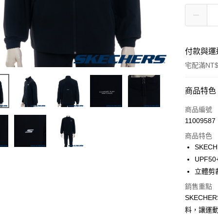
付款與運
宅配滿NT$
付款方式
商品特色
信用卡一
商品編號
11009587
LINE Pay
商品特色
大哥付你
SKEC
相關說明
UPF
【大哥付
立體剪
ATM付款
1.本服務
2.付款方
銷售重點
流程，驗
SKECHE
完成交易
運送方式
3.實際核
料，讓運
4.訂單成