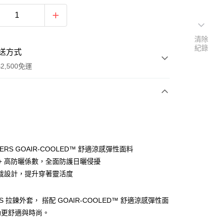
清除
紀錄
送方式
2,500免運
次付款
分期
HERS GOAIR-COOLED™ 舒適涼感彈性面料
50+ 高防曬係數，全面防護日曬侵擾
你分期使用說明】
裁設計，提升穿著靈活度
由台灣大哥大提供，台灣大哥大用戶可立即使用無須另外申請。
式選擇「大哥付你分期」，訂單成立後會自動跳轉到大哥付的交易
證手機門號後，選擇欲分期的期數、繳款截止日，確認付款後即
RS 拉鍊外套， 搭配 GOAIR-COOLED™ 舒適涼感彈性面
。
准額度、可分期數及費用金額請依後續交易確認頁面所載為準。
動更舒適與時尚。
立30分鐘內，如未前往確認交易或遇審核未通過，訂單將自動取