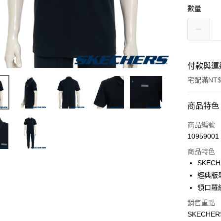
數量
付款與運
宅配滿NT$
付款方式
商品特色
信用卡一
商品編號
10959001
LINE Pay
商品特色
大哥付你
SKEC
相關說明
經典版
【大哥付
領口羅
ATM付款
1.本服務
2.付款方
銷售重點
流程，驗
SKECHE
完成交易
運送方式