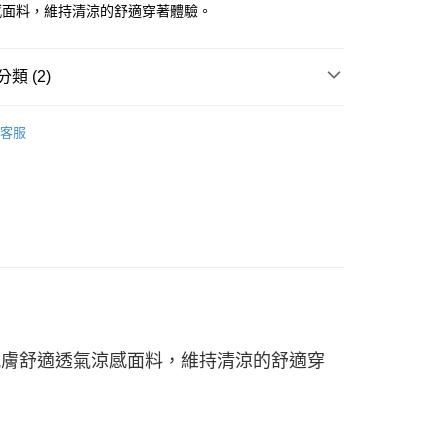
准額度、可分期數及費用金額請依後續交易確認頁面所載為準。
感面料，維持清涼的舒適穿著體驗。
立30分鐘內，如未前往確認交易或遇審核未通過，訂單將自動取
「轉專審核」未通過狀況，表示未達大哥付你分期系統評分，恕
00，滿NT$2,500(含以上)免運費
評估內容。
類 (2)
式說明】
項不併入電信帳單，「大哥付你分期」於每月結算日後寄送繳費提
W ARRIVAL
客服
訊連結打開帳單後，可選擇「超商條碼／台灣大直營門市／銀行轉
男性 | 短袖
付／iPASS MONEY」等通路繳費。
項】
係由「台灣大哥大股份有限公司」（以下簡稱本公司）所提供，讓
易時，得透過本服務購買商品或服務，並由商店將買賣／分期付
金債權讓與本公司後，依約使用本公司帳單繳交帳款。
意付款使用「大哥付你分期」之契約關係目的，商店將以您的個人
含姓名、電話或地址）提供予台灣大哥大進項蒐集、處理及利
公司與您本人進行分期帳單所需資料之確認、核對及更正。
戶服務條款，請詳閱以下連結：
https://oppay.tw/userRule
I™ 親膚舒適透氣涼感面料，維持清涼的舒適穿