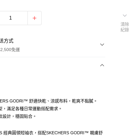
清除
紀錄
送方式
2,500免運
次付款
分期
HERS GODRI™ 舒適快乾、涼感布料，乾爽不黏膩。
型，滿足各種日常運動搭配需求。
你分期使用說明】
紋設計，穩固貼合。
由台灣大哥大提供，台灣大哥大用戶可立即使用無須另外申請。
式選擇「大哥付你分期」，訂單成立後會自動跳轉到大哥付的交易
證手機門號後，選擇欲分期的期數、繳款截止日，確認付款後即
RS 經典圓領短袖衣，搭配SKECHERS GODRI™ 親膚舒
。