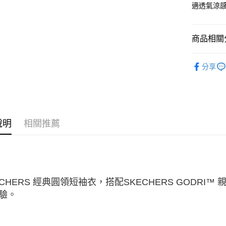
3.實際核
適透氣涼
4.訂單成
宅配
消。如遇
每筆NT$1
無法說明
商品相關分
【繳款方
1.分期款
服飾新品 NE
醒簡訊。
分享
2.透過簡
服飾系列
帳／街口支
【注意事
1.本服務
用戶於交
說明
相關推薦
款買賣價
2.基於同
資料（包
用，由本
3.完整用
ECHERS 經典圓領短袖衣，搭配SKECHERS GODR
驗。