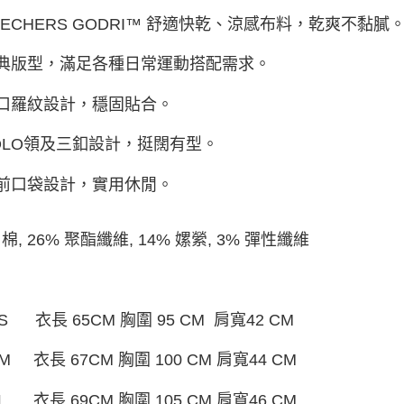
SKECHERS GODRI™ 舒適快乾、涼感布料，乾爽不黏膩
經典版型，滿足各種日常運動搭配需求。
領口羅紋設計，穩固貼合。
POLO領及三釦設計，挺闊有型。
胸前口袋設計，實用休閒。
 棉, 26% 聚酯纖維, 14% 嫘縈, 3% 彈性纖維
S 衣長 65CM 胸圍 95 CM 肩寬42 CM
 衣長 67CM 胸圍 100 CM 肩寬44 CM
 衣長 69CM 胸圍 105 CM 肩寬46 CM