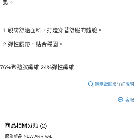
由本公司與您本人進行分期帳單所需資料之確認、核對及更正。
款。
3.完整用戶服務條款，請詳閱以下連結：
https://oppay.tw/userRule
1.親膚舒適面料，打造穿著舒服的體驗。
2.彈性腰帶，貼合穩固。
76%聚醯胺纖維 24%彈性纖維
顯示電腦版詳細說明
客服
商品相關分類 (2)
服飾新品 NEW ARRIVAL