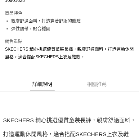
10901628
大哥付你分期
商品特色
相關說明
親膚舒適面料，打造穿著舒服的體驗
【大哥付你分期使用說明】
ATM付款
1.本服務由台灣大哥大提供，台灣大哥大用戶可立即使用無須另外申請。
彈性腰帶，貼合穩固
2.付款方式選擇「大哥付你分期」，訂單成立後會自動跳轉到大哥付的交易
流程，驗證手機門號後，選擇欲分期的期數、繳款截止日，確認付款後即完
銷售重點
運送方式
成交易。
SKECHERS 精心挑選優質童裝長褲，親膚舒適面料，打造運動休閒
3.實際核准額度、可分期數及費用金額請依後續交易確認頁面所載為準。
宅配
4.訂單成立30分鐘內，如未前往確認交易或遇審核未通過，訂單將自動取
風格，適合搭配SKECHERS上衣及鞋款。
每筆NT$100，滿NT$2,500(含以上)免運費
消。如遇「轉專審核」未通過狀況，表示未達大哥付你分期系統評分，恕無
法說明評估內容。
【繳款方式說明】
1.分期款項不併入電信帳單，「大哥付你分期」於每月結算日後寄送繳費提
醒簡訊。
詳細說明
相關推薦
2.透過簡訊連結打開帳單後，可選擇「超商條碼／台灣大直營門市／銀行轉
帳／街口支付／iPASS MONEY」等通路繳費。
【注意事項】
1.本服務係由「台灣大哥大股份有限公司」（以下簡稱本公司）所提供，讓
用戶於交易時，得透過本服務購買商品或服務，並由商店將買賣／分期付款
SKECHERS 精心挑選優質童裝長褲，親膚舒適面料，
買賣價金債權讓與本公司後，依約使用本公司帳單繳交帳款。
2.基於同意付款使用「大哥付你分期」之契約關係目的，商店將以您的個人
打造運動休閒風格，適合搭配SKECHERS上衣及鞋
資料（包含姓名、電話或地址）提供予台灣大哥大進項蒐集、處理及利用，