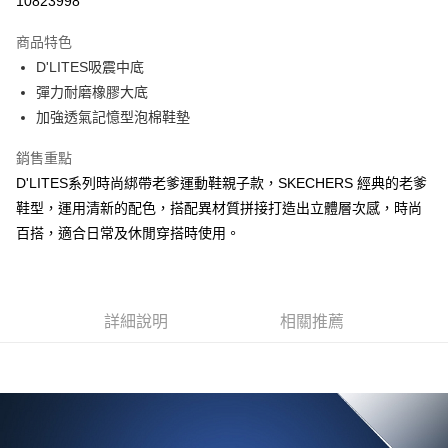
10823998
大哥付你分期
商品特色
相關說明
D'LITES吸震中底
【大哥付你分期使用說明】
ATM付款
1.本服務由台灣大哥大提供，台灣大哥大用戶可立即使用無須另外申請。
彈力耐磨橡膠大底
2.付款方式選擇「大哥付你分期」，訂單成立後會自動跳轉到大哥付的交易
加強透氣記憶型泡棉鞋墊
流程，驗證手機門號後，選擇欲分期的期數、繳款截止日，確認付款後即完
運送方式
成交易。
銷售重點
3.實際核准額度、可分期數及費用金額請依後續交易確認頁面所載為準。
宅配
4.訂單成立30分鐘內，如未前往確認交易或遇審核未通過，訂單將自動取
D'LITES系列時尚綁帶老爹運動鞋親子款，SKECHERS 經典的老爹
每筆NT$100，滿NT$2,500(含以上)免運費
消。如遇「轉專審核」未通過狀況，表示未達大哥付你分期系統評分，恕無
鞋型，運用清新的配色，搭配異材質拼接打造出立體層次感，時尚
法說明評估內容。
百搭，適合日常及休閒穿搭時使用。
【繳款方式說明】
1.分期款項不併入電信帳單，「大哥付你分期」於每月結算日後寄送繳費提
醒簡訊。
2.透過簡訊連結打開帳單後，可選擇「超商條碼／台灣大直營門市／銀行轉
帳／街口支付／iPASS MONEY」等通路繳費。
詳細說明
相關推薦
【注意事項】
1.本服務係由「台灣大哥大股份有限公司」（以下簡稱本公司）所提供，讓
用戶於交易時，得透過本服務購買商品或服務，並由商店將買賣／分期付款
買賣價金債權讓與本公司後，依約使用本公司帳單繳交帳款。
2.基於同意付款使用「大哥付你分期」之契約關係目的，商店將以您的個人
資料（包含姓名、電話或地址）提供予台灣大哥大進項蒐集、處理及利用，