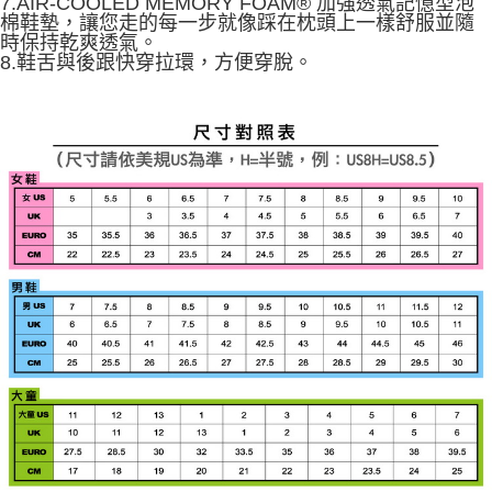
7.AIR-COOLED MEMORY FOAM® 加強透氣記憶型泡
棉鞋墊，讓您走的每一步就像踩在枕頭上一樣舒服並隨
時保持乾爽透氣。
8.鞋舌與後跟快穿拉環，方便穿脫。