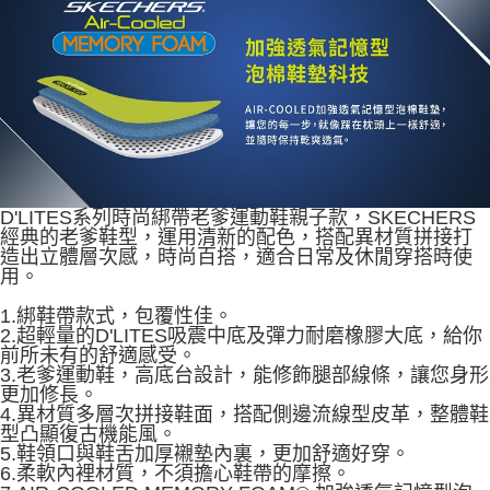
由本公司與您本人進行分期帳單所需資料之確認、核對及更正。
3.完整用戶服務條款，請詳閱以下連結：
https://oppay.tw/userRule
D'LITES系列時尚綁帶老爹運動鞋親子款，SKECHERS
經典的老爹鞋型，運用清新的配色，搭配異材質拼接打
造出立體層次感，時尚百搭，適合日常及休閒穿搭時使
用。
1.綁鞋帶款式，包覆性佳。
2.超輕量的D'LITES吸震中底及彈力耐磨橡膠大底，給你
前所未有的舒適感受。
3.老爹運動鞋，高底台設計，能修飾腿部線條，讓您身形
更加修長。
4.異材質多層次拼接鞋面，搭配側邊流線型皮革，整體鞋
型凸顯復古機能風。
5.鞋領口與鞋舌加厚襯墊內裏，更加舒適好穿。
6.柔軟內裡材質，不須擔心鞋帶的摩擦。