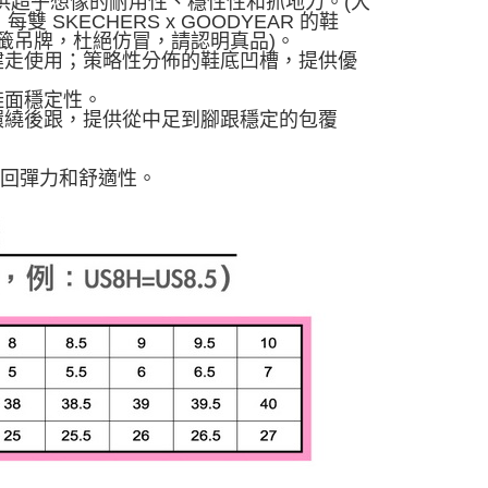
，提供超乎想像的耐用性、穩性性和抓地力。(大
KECHERS x GOODYEAR 的鞋
標籤吊牌，杜絕仿冒，請認明真品)。
健走使用；策略性分佈的鞋底凹槽，提供優
鞋面穩定性。
環繞後跟，提供從中足到腳跟穩定的包覆
佳的回彈力和舒適性。