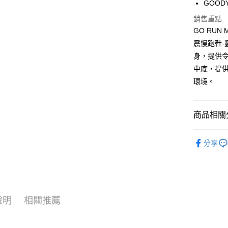
GOOD
ATM付款
1.本服務
2.付款方
銷售重點
流程，驗
GO RUN 
完成交易
運送方式
3.實際核
震慢跑鞋-
4.訂單成
宅配
身，提供令
消。如遇
中底，提
每筆NT$1
無法說明
【繳款方
環境。
1.分期款
醒簡訊。
2.透過簡
商品相關分
帳／街口支
男性 專業
【注意事
分享
1.本服務
🌲 山系玩
用戶於交
款買賣價
2.基於同
資料（包
用，由本
3.完整用
說明
相關推薦