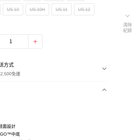
US 10
US 10H
US 11
US 12
清除
紀錄
送方式
2,500免運
次付款
分期
鞋面設計
A GO™中底
你分期使用說明】