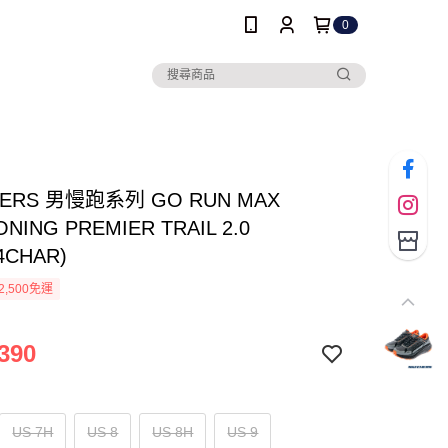
0
HERS 男慢跑系列 GO RUN MAX
ONING PREMIER TRAIL 2.0
4CHAR)
2,500免運
390
US 7H
US 8
US 8H
US 9