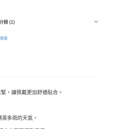
准額度、可分期數及費用金額請依後續交易確認頁面所載為準。
立30分鐘內，如未前往確認交易或遇審核未通過，訂單將自動取
「轉專審核」未通過狀況，表示未達大哥付你分期系統評分，恕
00，滿NT$2,500(含以上)免運費
評估內容。
類 (1)
式說明】
項不併入電信帳單，「大哥付你分期」於每月結算日後寄送繳費提
帽子
客服
訊連結打開帳單後，可選擇「超商條碼／台灣大直營門市／銀行轉
付／iPASS MONEY」等通路繳費。
項】
係由「台灣大哥大股份有限公司」（以下簡稱本公司）所提供，讓
易時，得透過本服務購買商品或服務，並由商店將買賣／分期付
金債權讓與本公司後，依約使用本公司帳單繳交帳款。
意付款使用「大哥付你分期」之契約關係目的，商店將以您的個人
含姓名、電話或地址）提供予台灣大哥大進項蒐集、處理及利
公司與您本人進行分期帳單所需資料之確認、核對及更正。
戶服務條款，請詳閱以下連結：
https://oppay.tw/userRule
節鬆緊，讓佩戴更加舒適貼合。
潮濕多雨的天氣。