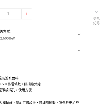
清除
紀錄
送方式
2,500免運
次付款
分期
量防潑水面料
PF50+防曬係數，阻擋紫外線
你分期使用說明】
置眼鏡插孔，使用方便
由台灣大哥大提供，台灣大哥大用戶可立即使用無須另外申請。
式選擇「大哥付你分期」，訂單成立後會自動跳轉到大哥付的交易
證手機門號後，選擇欲分期的期數、繳款截止日，確認付款後即
ERS 棒球帽，簡約百搭設計，可調節鬆緊，讓佩戴更加舒
。