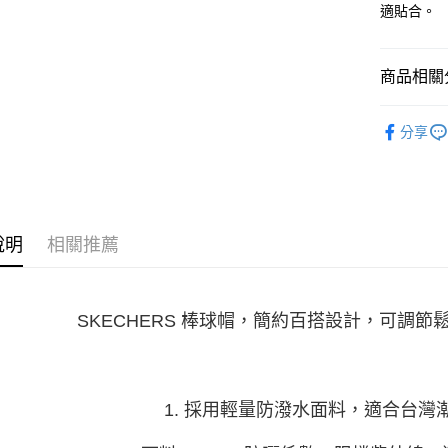
3.實際核
適貼合。
4.訂單成
宅配
消。如遇
每筆NT$1
無法說明
商品相關分
【繳款方
1.分期款
配件系列
醒簡訊。
分享
2.透過簡
帳／街口支
【注意事
1.本服務
用戶於交
說明
相關推薦
款買賣價
2.基於同
資料（包
用，由本
3.完整用
SKECHERS 棒球帽，簡約百搭設計，可調
1. 採用輕量防潑水面料，適合台灣