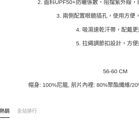
2. 面料UPF50+防曬係數，阻擋紫外
3. 兩側配置眼鏡插孔，使用方便
4. 吸濕速乾汗帶，配戴
5. 拉繩調節扣設計，方
56-60 CM
帽身: 100%尼龍, 前片內裡: 80%聚酯纖維/20
熱銷
全站排行