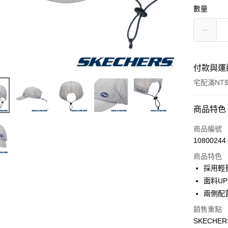
數量
付款與運
宅配滿NT$
付款方式
商品特色
信用卡一
商品編號
10800244
LINE Pay
商品特色
大哥付你
採用輕
相關說明
面料U
【大哥付
兩側配
ATM付款
1.本服務
2.付款方
銷售重點
流程，驗
SKECH
完成交易
運送方式