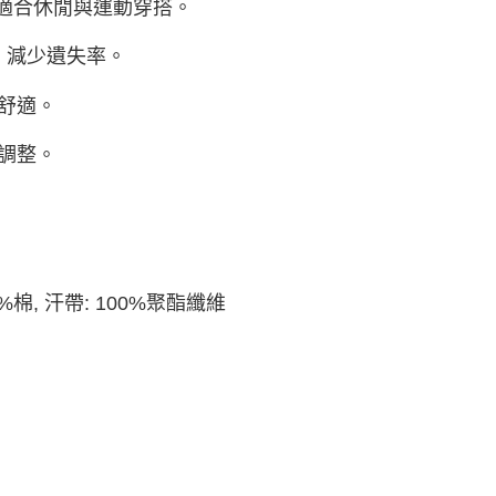
線，適合休閒與運動穿搭。
，減少遺失率。
更舒適。
便調整。
%棉, 汗帶: 100%聚酯纖維