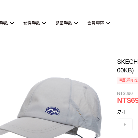
鞋款
女性鞋款
兒童鞋款
會員專區
SKECH
00KB)
宅配滿NT$
NT$890
NT$6
尺寸
F